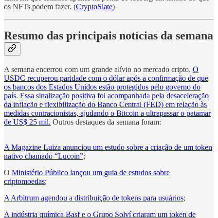
os NFTs podem fazer. (
CryptoSlate
)
Resumo das principais notícias da semana
A semana encerrou com um grande alívio no mercado cripto.
O
USDC recuperou paridade com o dólar após a confirmação de que
os bancos dos Estados Unidos estão protegidos pelo governo do
país
.
Essa sinalização positiva foi acompanhada pela desaceleração
da inflação e flexibilização do Banco Central (FED) em relação às
medidas contracionistas, ajudando o Bitcoin a ultrapassar o patamar
de US$ 25 mil.
Outros destaques da semana foram:
A Magazine Luiza anunciou um estudo sobre a criação de um token
nativo chamado “Lucoin”
;
O
Ministério Público lançou um guia de estudos sobre
criptomoedas
;
A Arbitrum agendou a distribuição de tokens para usuários
;
A indústria química Basf e o Grupo Solví criaram um token de