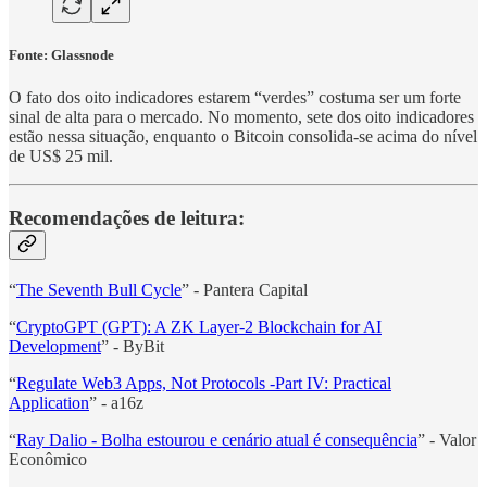
Fonte:
Glassnode
O fato dos oito indicadores estarem “verdes” costuma ser um forte
sinal de alta para o mercado. No momento, sete dos oito indicadores
estão nessa situação, enquanto o Bitcoin consolida-se acima do nível
de US$ 25 mil.
Recomendações de leitura:
“
The Seventh Bull Cycle
” - Pantera Capital
“
CryptoGPT (GPT): A ZK Layer-2 Blockchain for AI
Development
” - ByBit
“
Regulate Web3 Apps, Not Protocols -Part IV: Practical
Application
” - a16z
“
Ray Dalio - Bolha estourou e cenário atual é consequência
” - Valor
Econômico