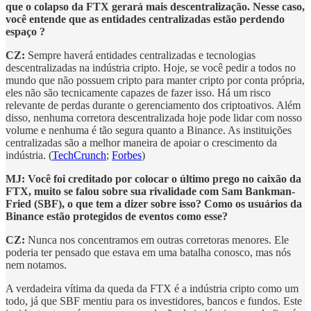
que o colapso da FTX gerará mais descentralização. Nesse caso,
você entende que as entidades centralizadas estão perdendo
espaço ?
CZ:
Sempre haverá entidades centralizadas e tecnologias
descentralizadas na indústria cripto. Hoje, se você pedir a todos no
mundo que não possuem cripto para manter cripto por conta própria,
eles não são tecnicamente capazes de fazer isso. Há um risco
relevante de perdas durante o gerenciamento dos criptoativos. Além
disso, nenhuma corretora descentralizada hoje pode lidar com nosso
volume e nenhuma é tão segura quanto a Binance. As instituições
centralizadas são a melhor maneira de apoiar o crescimento da
indústria. (
TechCrunch
;
Forbes
)
MJ: Você foi creditado por colocar o último prego no caixão da
FTX, muito se falou sobre sua rivalidade com Sam Bankman-
Fried (SBF), o que tem a dizer sobre isso? Como os usuários da
Binance estão protegidos de eventos como esse?
CZ:
Nunca nos concentramos em outras corretoras menores. Ele
poderia ter pensado que estava em uma batalha conosco, mas nós
nem notamos.
A verdadeira vítima da queda da FTX é a indústria cripto como um
todo, já que SBF mentiu para os investidores, bancos e fundos. Este