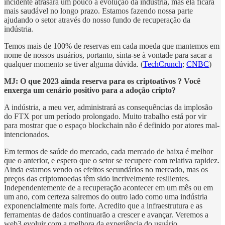
incidente atrasará um pouco a evolução da indústria, mas ela ficará
mais saudável no longo prazo. Estamos fazendo nossa parte
ajudando o setor através do nosso fundo de recuperação da
indústria.
Temos mais de 100% de reservas em cada moeda que mantemos em
nome de nossos usuários, portanto, sinta-se à vontade para sacar a
qualquer momento se tiver alguma dúvida. (
TechCrunch
;
CNBC
)
MJ: O que 2023 ainda reserva para os criptoativos ? Você
enxerga um cenário positivo para a adoção cripto?
A indústria, a meu ver, administrará as consequências da implosão
do FTX por um período prolongado. Muito trabalho está por vir
para mostrar que o espaço blockchain não é definido por atores mal-
intencionados.
Em termos de saúde do mercado, cada mercado de baixa é melhor
que o anterior, e espero que o setor se recupere com relativa rapidez.
Ainda estamos vendo os efeitos secundários no mercado, mas os
preços das criptomoedas têm sido incrivelmente resilientes.
Independentemente de a recuperação acontecer em um mês ou em
um ano, com certeza sairemos do outro lado como uma indústria
exponencialmente mais forte. Acredito que a infraestrutura e as
ferramentas de dados continuarão a crescer e avançar. Veremos a
web3 evoluir com a melhora da experiência do usuário.