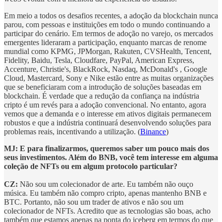
Em meio a todos os desafios recentes, a adoção da blockchain nunca
parou, com pessoas e instituições em todo o mundo continuando a
participar do cenário. Em termos de adoção no varejo, os mercados
emergentes lideraram a participação, enquanto marcas de renome
mundial como KPMG, JPMorgan, Rakuten, CVSHealth, Tencent,
Fidelity, Baidu, Tesla, Cloudfare, PayPal, American Express,
Accenture, Christie's, BlackRock, Nasdaq, McDonald's , Google
Cloud, Mastercard, Sony e Nike estão entre as muitas organizações
que se beneficiaram com a introdução de soluções baseadas em
blockchain. É verdade que a redução da confiança na indústria
cripto é um revés para a adoção convencional. No entanto, agora
vemos que a demanda e o interesse em ativos digitais permanecem
robustos e que a indústria continuará desenvolvendo soluções para
problemas reais, incentivando a utilização. (
Binance
)
MJ: E para finalizarmos, queremos saber um pouco mais dos
seus investimentos. Além do BNB, você tem interesse em alguma
coleção de NFTs ou em algum protocolo particular?
CZ:
Não sou um colecionador de arte. Eu também não ouço
música. Eu também não compro cripto, apenas mantenho BNB e
BTC. Portanto, não sou um trader de ativos e não sou um
colecionador de NFTs. Acredito que as tecnologias são boas, acho
também que estamos apenas na ponta do iceberg em termos do que