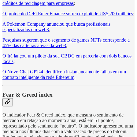
créditos de reciclagem para empresas
;
O protocolo DeFi Euler Finance sofreu exploit de US$ 200 milhões
;
A Pokémon Company anunciou que busca profissionais
especializados em web3
;
Pesquisas sugerem que o segmento de games NFTs corresponde a
45% das carteiras ativas da web3
;
O Irã lançou um piloto da sua CBDC em parceria com dois bancos
locais
;
O Novo Chat GPT-4 identificou instantaneamente falhas em um
contrato inteligente da rede Ethereum
.
Fear & Greed index
O indicador Fear & Greed index, que mensura o sentimento de
mercado em relação ao momento atual, está em 51 pontos,
representado pelo sentimento “neutro”. O indicador apresentou uma
melhora nos últimos dias com a valorização de preços do bitcoin.
Em fevereiro, ele chegou a atingir os 62 pontos, nível mais alto