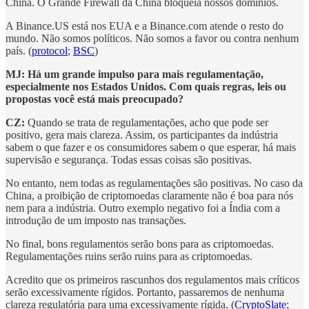
China. O Grande Firewall da China bloqueia nossos domínios.
A Binance.US está nos EUA e a Binance.com atende o resto do
mundo. Não somos políticos. Não somos a favor ou contra nenhum
país. (
protocol
;
BSC
)
MJ: Há um grande impulso para mais regulamentação,
especialmente nos Estados Unidos. Com quais regras, leis ou
propostas você está mais preocupado?
CZ:
Quando se trata de regulamentações, acho que pode ser
positivo, gera mais clareza. Assim, os participantes da indústria
sabem o que fazer e os consumidores sabem o que esperar, há mais
supervisão e segurança. Todas essas coisas são positivas.
No entanto, nem todas as regulamentações são positivas. No caso da
China, a proibição de criptomoedas claramente não é boa para nós
nem para a indústria. Outro exemplo negativo foi a Índia com a
introdução de um imposto nas transações.
No final, bons regulamentos serão bons para as criptomoedas.
Regulamentações ruins serão ruins para as criptomoedas.
Acredito que os primeiros rascunhos dos regulamentos mais críticos
serão excessivamente rígidos. Portanto, passaremos de nenhuma
clareza regulatória para uma excessivamente rígida. (
CryptoSlate
;