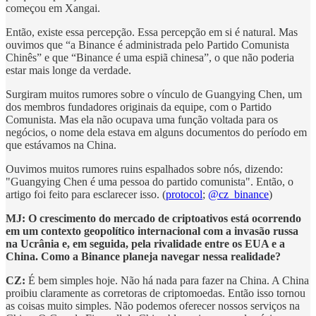
começou em Xangai.
Então, existe essa percepção. Essa percepção em si é natural. Mas
ouvimos que “a Binance é administrada pelo Partido Comunista
Chinês” e que “Binance é uma espiã chinesa”, o que não poderia
estar mais longe da verdade.
Surgiram muitos rumores sobre o vínculo de Guangying Chen, um
dos membros fundadores originais da equipe, com o Partido
Comunista. Mas ela não ocupava uma função voltada para os
negócios, o nome dela estava em alguns documentos do período em
que estávamos na China.
Ouvimos muitos rumores ruins espalhados sobre nós, dizendo:
"Guangying Chen é uma pessoa do partido comunista". Então, o
artigo foi feito para esclarecer isso. (
protocol
;
@cz_binance
)
MJ: O crescimento do mercado de criptoativos está ocorrendo
em um contexto geopolítico internacional com a invasão russa
na Ucrânia e, em seguida, pela rivalidade entre os EUA e a
China. Como a Binance planeja navegar nessa realidade?
CZ:
É bem simples hoje. Não há nada para fazer na China. A China
proibiu claramente as corretoras de criptomoedas. Então isso tornou
as coisas muito simples. Não podemos oferecer nossos serviços na