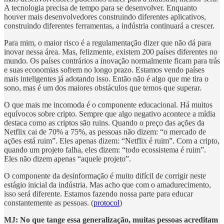
A tecnologia precisa de tempo para se desenvolver. Enquanto
houver mais desenvolvedores construindo diferentes aplicativos,
construindo diferentes ferramentas, a indústria continuará a crescer.
Para mim, o maior risco é a regulamentação dizer que não dá para
inovar nessa área. Mas, felizmente, existem 200 países diferentes no
mundo. Os países contrários a inovação normalmente ficam para trás
e suas economias sofrem no longo prazo. Estamos vendo países
mais inteligentes já adotando isso. Então não é algo que me tira o
sono, mas é um dos maiores obstáculos que temos que superar.
O que mais me incomoda é o componente educacional. Há muitos
equívocos sobre cripto. Sempre que algo negativo acontece a mídia
destaca como as criptos são ruins. Quando o preço das ações da
Netflix cai de 70% a 75%, as pessoas não dizem: “o mercado de
ações está ruim”. Eles apenas dizem: “Netflix é ruim”. Com a cripto,
quando um projeto falha, eles dizem: “todo ecossistema é ruim”.
Eles não dizem apenas “aquele projeto”.
O componente da desinformação é muito difícil de corrigir neste
estágio inicial da indústria. Mas acho que com o amadurecimento,
isso será diferente. Estamos fazendo nossa parte para educar
constantemente as pessoas. (
protocol
)
MJ: No que tange essa generalização, muitas pessoas acreditam