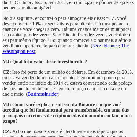
da BTC China . Isso foi em 2013, em um jogo de pôquer de apostas
pequenas muito amigável.
No dia seguinte, encontrei-o para almoçar e ele disse: “CZ, você
deve converter 10% de seus ativos para bitcoin. Há uma pequena
chance de você chegar a zero. Há uma chance maior de multiplicar
seu capital por dez vezes. Se o Bitcoin fizer dez vezes, você dobra
seu patrimônio líquido.” Foi quando comecei a olhar mais a sério e
vendi meu apartamento para comprar bitcoin. (
@cz_binance
;
The
Washington Post
)
MJ: Qual foi o valor desse investimento ?
CZ:
Isso foi perto de um milhão de dólares. Em dezembro de 2013,
eu estava vendendo meu apartamento. Demorou um pouco para
vender, então no início de 2014 eu estava convertendo cada pedaço
de pagamento em bitcoin. E, então, o preço caiu por cerca de um
ano e meio. (
BusinessInsider
)
MJ: Como você explica o sucesso da Binance e o que você
acredita que foi fundamental para transformá-la em uma das
principais corretoras de criptomoedas do mundo em tão pouco
tempo?
CZ:
Acho que nosso sistema é literalmente mais rápido que os
sistemas de nossos concorrentes, o que também ajudou. Quando