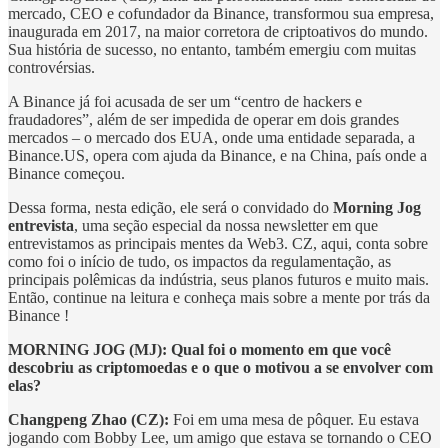
mercado, CEO e cofundador da Binance, transformou sua empresa,
inaugurada em 2017, na maior corretora de criptoativos do mundo.
Sua história de sucesso, no entanto, também emergiu com muitas
controvérsias.
A Binance já foi acusada de ser um “centro de hackers e
fraudadores”, além de ser impedida de operar em dois grandes
mercados – o mercado dos EUA, onde uma entidade separada, a
Binance.US, opera com ajuda da Binance, e na China, país onde a
Binance começou.
Dessa forma, nesta edição, ele será o convidado do
Morning Jog
entrevista
, uma seção especial da nossa newsletter em que
entrevistamos as principais mentes da Web3. CZ, aqui, conta sobre
como foi o início de tudo, os impactos da regulamentação, as
principais polêmicas da indústria, seus planos futuros e muito mais.
Então, continue na leitura e conheça mais sobre a mente por trás da
Binance !
MORNING JOG (MJ): Qual foi o momento em que você
descobriu as criptomoedas e o que o motivou a se envolver com
elas?
Changpeng Zhao (CZ):
Foi em uma mesa de pôquer. Eu estava
jogando com Bobby Lee, um amigo que estava se tornando o CEO