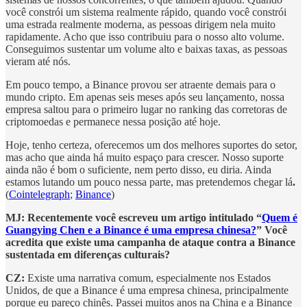
você constrói um sistema realmente rápido, quando você constrói
uma estrada realmente moderna, as pessoas dirigem nela muito
rapidamente. Acho que isso contribuiu para o nosso alto volume.
Conseguimos sustentar um volume alto e baixas taxas, as pessoas
vieram até nós.
Em pouco tempo, a Binance provou ser atraente demais para o
mundo cripto. Em apenas seis meses após seu lançamento, nossa
empresa saltou para o primeiro lugar no ranking das corretoras de
criptomoedas e permanece nessa posição até hoje.
Hoje, tenho certeza, oferecemos um dos melhores suportes do setor,
mas acho que ainda há muito espaço para crescer. Nosso suporte
ainda não é bom o suficiente, nem perto disso, eu diria. Ainda
estamos lutando um pouco nessa parte, mas pretendemos chegar lá
.
(
Cointelegraph
;
Binance
)
MJ: Recentemente você escreveu um artigo intitulado “
Quem é
Guangying Chen e a Binance é uma empresa chinesa?
” Você
acredita que existe uma campanha de ataque contra a Binance
sustentada em diferenças culturais?
CZ:
Existe uma narrativa comum, especialmente nos Estados
Unidos, de que a Binance é uma empresa chinesa, principalmente
porque eu pareço chinês. Passei muitos anos na China e a Binance