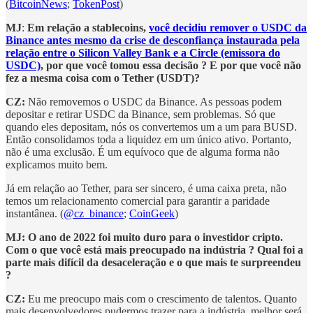
(
BitcoinNews
;
TokenPost
)
MJ
:
Em relação a stablecoins,
você decidiu remover o USDC da
Binance antes mesmo da crise de desconfiança instaurada pela
relação entre o Silicon Valley Bank e a Circle (emissora do
USDC)
, por que você tomou essa decisão ? E por que você não
fez a mesma coisa com o Tether (USDT)?
CZ:
Não removemos o USDC da Binance. As pessoas podem
depositar e retirar USDC da Binance, sem problemas. Só que
quando eles depositam, nós os convertemos um a um para BUSD.
Então consolidamos toda a liquidez em um único ativo. Portanto,
não é uma exclusão. É um equívoco que de alguma forma não
explicamos muito bem.
Já
em relação ao Tether, para ser sincero, é uma caixa preta, não
temos um relacionamento comercial para garantir a paridade
instantânea. (
@cz_binance
;
CoinGeek
)
MJ: O ano de 2022 foi muito duro para o investidor cripto.
Com o que você está mais preocupado na indústria ? Qual foi a
parte mais difícil da desaceleração e o que mais te surpreendeu
?
CZ:
Eu me preocupo mais com o crescimento de talentos. Quanto
mais desenvolvedores pudermos trazer para a indústria, melhor será.