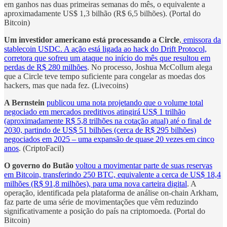
em ganhos nas duas primeiras semanas do mês, o equivalente a
aproximadamente US$ 1,3 bilhão (R$ 6,5 bilhões). (Portal do
Bitcoin)
Um investidor americano está processando a Circle
,
emissora da
stablecoin USDC. A ação está ligada ao hack do Drift Protocol,
corretora que sofreu um ataque no início do mês que resultou em
perdas de R$ 280 milhões
. No processo, Joshua McCollum alega
que a Circle teve tempo suficiente para congelar as moedas dos
hackers, mas que nada fez. (Livecoins)
A Bernstein
publicou uma nota projetando que o volume total
negociado em mercados preditivos atingirá US$ 1 trilhão
(aproximadamente R$ 5,8 trilhões na cotação atual) até o final de
2030, partindo de US$ 51 bilhões (cerca de R$ 295 bilhões)
negociados em 2025 – uma expansão de quase 20 vezes em cinco
anos
. (CriptoFacil)
O governo do Butão
voltou a movimentar parte de suas reservas
em Bitcoin, transferindo 250 BTC, equivalente a cerca de US$ 18,4
milhões (R$ 91,8 milhões), para uma nova carteira digital
. A
operação, identificada pela plataforma de análise on-chain Arkham,
faz parte de uma série de movimentações que vêm reduzindo
significativamente a posição do país na criptomoeda. (Portal do
Bitcoin)