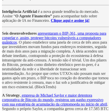
Inteligência Artificial
é a nova grande tendência do mercado.
Assine “
O Agente Financeiro”
para acompanhar tudo sobre
aplicação de IA no Financeiro.
Clique aqui e assine já!
Seis desenvolvedores
apresentaram o BIP-361, uma proposta para
congelar e, assim, proteger bitcoins vulneráveis a computadores
quânticos
. O plano estabelece uma janela de cerca de três anos para
que investidores movam fundos para endereços resistentes, seguida
de mais dois anos para a migração completa. A ideia acendeu um
debate imediato, contrapondo a proteção do ecossistema à defesa
intransigente da anti-censura. A tensão não é trivial. Um dos pilares
do Bitcoin, pensado como dinheiro eletrônico peer-to-peer, é a
neutralidade da rede e a liberdade de transacionar sem
intermediação. Ao propor que certos UTXOs não possam mais ser
gastos após um prazo, o BIP toca no coração do desenho que tornou
o ativo resistente à censura, mas o faz sob a justificativa de mitigar
um risco existencial. (BlockTends)
A Strategy
,
empresa de Michael Saylor e maior detentora
corporativa de Bitcoin do mundo, registrou um ganho expressivo
com sua estratégia de acumulação da criptomoeda no início de abril
.
Segundo o próprio Saylor, a companhia gerou cerca de 17.585 BTC