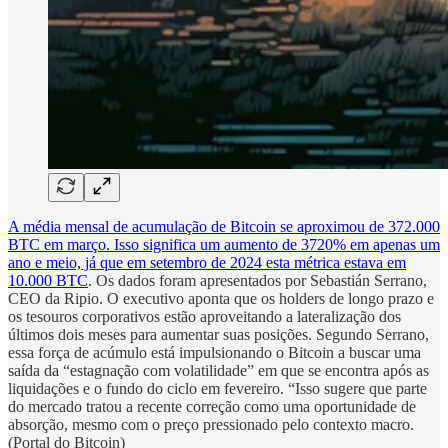
A média mensal de acumulação de Bitcoin se aproximou de 372.000
BTC em março. Isso significa um aumento de 3720% em apenas um
ano e meio, já que em setembro de 2024 esta métrica estava em
10.000 BTC
. Os dados foram apresentados por Sebastián Serrano,
CEO da Ripio. O executivo aponta que os holders de longo prazo e
os tesouros corporativos estão aproveitando a lateralização dos
últimos dois meses para aumentar suas posições. Segundo Serrano,
essa força de acúmulo está impulsionando o Bitcoin a buscar uma
saída da “estagnação com volatilidade” em que se encontra após as
liquidações e o fundo do ciclo em fevereiro. “Isso sugere que parte
do mercado tratou a recente correção como uma oportunidade de
absorção, mesmo com o preço pressionado pelo contexto macro.
(Portal do Bitcoin)