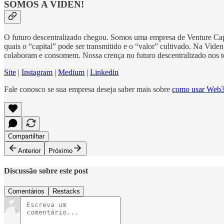
SOMOS A VIDEN!
O futuro descentralizado chegou. Somos uma empresa de Venture Capi
quais o “capital” pode ser transmitido e o “valor” cultivado. Na Vi
colaboram e consomem. Nossa crença no futuro descentralizado nos to
Site
|
Instagram
|
Medium
|
Linkedin
Fale conosco se sua empresa deseja saber mais sobre
como usar Web3 
Compartilhar
Anterior
Próximo
Discussão sobre este post
Comentários
Restacks