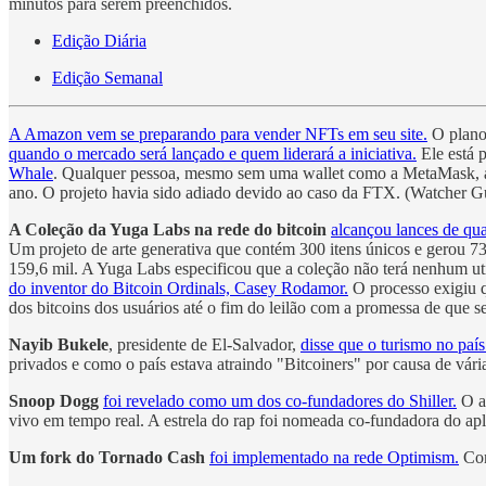
minutos para serem preenchidos.
Edição Diária
Edição Semanal
A Amazon vem se preparando para vender NFTs em seu site.
O plano 
quando o mercado será lançado e quem liderará a iniciativa.
Ele está 
Whale
. Qualquer pessoa, mesmo sem uma wallet como a MetaMask, 
ano. O projeto havia sido adiado devido ao caso da FTX. (Watcher 
A Coleção da Yuga Labs na rede do bitcoin
alcançou lances de qu
Um projeto de arte generativa que contém 300 itens únicos e gerou 
159,6 mil. A Yuga Labs especificou que a coleção não terá nenhum uti
do inventor do Bitcoin Ordinals, Casey Rodamor.
O processo exigiu q
dos bitcoins dos usuários até o fim do leilão com a promessa de que 
Nayib Bukele
, presidente de El-Salvador,
disse que o turismo no paí
privados e como o país estava atraindo "Bitcoiners" por causa de vár
Snoop Dogg
foi revelado como um dos co-fundadores do Shiller.
O ap
vivo em tempo real. A estrela do rap foi nomeada co-fundadora do ap
Um fork do Tornado Cash
foi implementado na rede Optimism.
Com