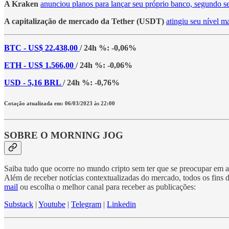
A Kraken
anunciou planos para lançar seu próprio banco, segundo se
A capitalização de mercado da Tether (USDT)
atingiu seu nível 
BTC - US$ 22.438,00
/ 24h %: -0,06%
ETH - US$ 1.566,00
/ 24h %: -0,06%
USD - 5,16 BRL
/ 24h %: -0,76%
Cotação atualizada em: 06/03/2023 às 22:00
SOBRE O MORNING JOG
Saiba tudo que ocorre no mundo cripto sem ter que se preocupar em ac
Além de receber notícias contextualizadas do mercado, todos os fins
mail
ou escolha o melhor canal para receber as publicações:
Substack
|
Youtube
|
Telegram
|
Linkedin