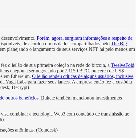
em desenvolvimento.
Porém, agora, surgiram informações a respeito de
s disponíveis, de acordo com os dados compartilhados pelo
The Big
em planejando o lançamento de seus serviços NFT há pelo menos um
ez o leilão de sua primeira coleção na rede do bitcoin, a
TwelveFold
.
 itens chegou a ser negociado por 7,1159 BTC, ou cerca de US$
ados em Ethereum.
O leilão rendeu críticas de alguns usuários, inclusive
da Yuga Labs para fazer seus lances. A empresa então fez a custódia
ndesk; Decrypt)
de outros benefícios.
Bukele também mencionou investimentos
e visa combinar a tecnologia Web3 com conteúdo de transmissão ao
h)
nsações anônimas. (Coindesk)