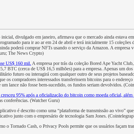
inicial, divulgado em janeiro, afirmava que o mercado ainda estava 
programado para ir ao ar em 24 de abril e terá inicialmente 15 coleçõe
ainda poderá comprar NFTs usando o serviço da Amazon. A empresa v
Guru; The News Crypto)
ase US$ 160 mil.
A empresa por trás da coleção Bored Ape Yacht Club, f
735,7 BTC (cerca de US$ 16,5 milhões) para a empresa. Apenas um dos
litário futuro ou interagirá com qualquer outro de seus projetos base
ue os compradores interessados transferissem bitcoins para o endereço 
se um lance não fosse bem-sucedido, os fundos seriam devolvidos. (Coi
s cresceu 95% após a oficialização do bitcoin como moeda oficial, além 
ias conferências. (Watcher Guru)
licativo é descrito como uma “plataforma de transmissão ao vivo” qu
licativo junto com o empresário de tecnologia Sam Jones. (Cointelegrap
o o Tornado Cash, o Privacy Pools permite que os usuários façam tra