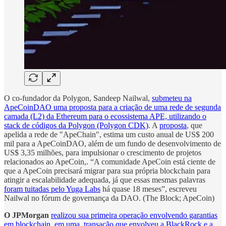
O co-fundador da Polygon, Sandeep Nailwal,
submeteu na
ApeCoinDAO uma proposta para a criação de uma rede de segunda
camada (L2) da Ethereum para o ecossistema APE, utilizando o
stack de códigos da Polygon (Polygon CDK)
. A
proposta
, que
apelida a rede de "ApeChain", estima um custo anual de US$ 200
mil para a ApeCoinDAO, além de um fundo de desenvolvimento de
US$ 3,35 milhões, para impulsionar o crescimento de projetos
relacionados ao ApeCoin,. “A comunidade ApeCoin está ciente de
que a ApeCoin precisará migrar para sua própria blockchain para
atingir a escalabilidade adequada, já que essas mesmas palavras
foram tuitadas pelo Yuga Labs
há quase 18 meses”, escreveu
Nailwal no fórum de governança da DAO. (The Block; ApeCoin)
O JPMorgan
realizou sua primeira operação envolvendo garantias
em blockchain, em uma transação que envolveu a BlackRock e a