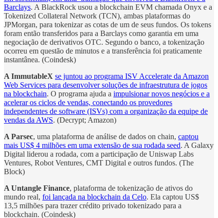
Barclays
. A BlackRock usou a blockchain EVM chamada Onyx e a
Tokenized Collateral Network (TCN), ambas plataformas do
JPMorgan, para tokenizar as cotas de um de seus fundos. Os tokens
foram então transferidos para a Barclays como garantia em uma
negociação de derivativos OTC. Segundo o banco, a tokenização
ocorreu em questão de minutos e a transferência foi praticamente
instantânea. (Coindesk)
A ImmutableX
se juntou ao programa ISV Accelerate da Amazon
Web Services para desenvolver soluções de infraestrutura de jogos
na blockchain
. O programa ajuda a
impulsionar novos negócios e a
acelerar os ciclos de vendas, conectando os provedores
independentes de software (ISVs) com a organização da equipe de
vendas da AWS
. (Decrypt; Amazon)
A Parsec
, uma plataforma de análise de dados on chain,
captou
mais US$ 4 milhões em uma extensão de sua rodada seed
. A Galaxy
Digital liderou a rodada, com a participação de Uniswap Labs
Ventures, Robot Ventures, CMT Digital e outros fundos. (The
Block)
A Untangle Finance
, plataforma de tokenização de ativos do
mundo real,
foi lançada na blockchain da Celo
. Ela captou US$
13,5 milhões para trazer crédito privado tokenizado para a
blockchain. (Coindesk)