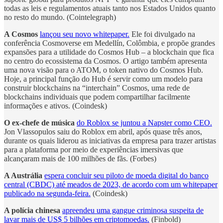
todas as leis e regulamentos atuais tanto nos Estados Unidos quanto
no resto do mundo. (Cointelegraph)
A Cosmos
lançou seu novo whitepaper.
Ele foi divulgado na
conferência Cosmoverse em Medellín, Colômbia, e propõe grandes
expansões para a utilidade do Cosmos Hub – a blockchain que fica
no centro do ecossistema da Cosmos. O artigo também apresenta
uma nova visão para o ATOM, o token nativo do Cosmos Hub.
Hoje, a principal função do Hub é servir como um modelo para
construir blockchains na “interchain” Cosmos, uma rede de
blockchains individuais que podem compartilhar facilmente
informações e ativos. (Coindesk)
O ex-chefe de música
do Roblox se juntou a Napster como CEO.
Jon Vlassopulos saiu do Roblox em abril, após quase três anos,
durante os quais liderou as iniciativas da empresa para trazer artistas
para a plataforma por meio de experiências imersivas que
alcançaram mais de 100 milhões de fãs. (Forbes)
A Austrália
espera concluir seu piloto de moeda digital do banco
central (CBDC) até meados de 2023, de acordo com um whitepaper
publicado na segunda-feira.
(Coindesk)
A polícia chinesa
apreendeu uma gangue criminosa suspeita de
lavar mais de US$ 5 bilhões em criptomoedas.
(Finbold)