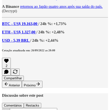
A Binance
retornou ao Japão quatro anos após sua saída do país.
(Decrypt)
BTC - US$ 19.163,00
/ 24h %: +1,73%
ETH - US$ 1.327,00
/ 24h %: +2,48%
USD - 5,39 BRL
/ 24h %: +2,44%
Cotação atualizada em: 26/09/2022 as 20:00
2
Compartilhar
Anterior
Próximo
Discussão sobre este post
Comentários
Restacks