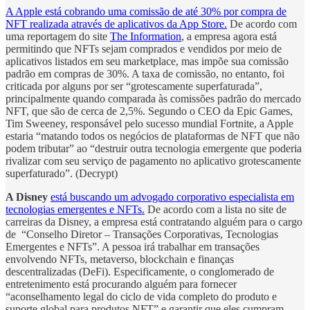
A Apple está cobrando uma comissão de até 30% por compra de
NFT realizada através de aplicativos da App Store.
​​De acordo com
uma reportagem do site
The Information
, a empresa agora está
permitindo que NFTs sejam comprados e vendidos por meio de
aplicativos listados em seu marketplace, mas impõe sua comissão
padrão em compras de 30%. A taxa de comissão, no entanto, foi
criticada por alguns por ser “grotescamente superfaturada”,
principalmente quando comparada às comissões padrão do mercado
NFT, que são de cerca de 2,5%. Segundo o CEO da Epic Games,
Tim Sweeney, responsável pelo sucesso mundial Fortnite, a Apple
estaria “matando todos os negócios de plataformas de NFT que não
podem tributar” ao “destruir outra tecnologia emergente que poderia
rivalizar com seu serviço de pagamento no aplicativo grotescamente
superfaturado”. (Decrypt)
A Disney
está buscando um advogado corporativo especialista em
tecnologias emergentes e NFTs.
De acordo com a lista no site de
carreiras da Disney, a empresa está contratando alguém para o cargo
de “Conselho Diretor – Transações Corporativas, Tecnologias
Emergentes e NFTs”. A pessoa irá trabalhar em transações
envolvendo NFTs, metaverso, blockchain e finanças
descentralizadas (DeFi). Especificamente, o conglomerado de
entretenimento está procurando alguém para fornecer
“aconselhamento legal do ciclo de vida completo do produto e
suporte global para produtos NFT” e garantir que eles cumpram