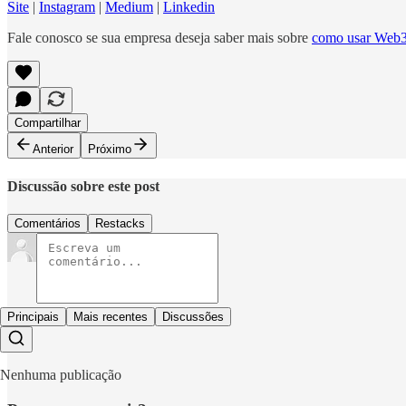
Site
|
Instagram
|
Medium
|
Linkedin
Fale conosco se sua empresa deseja saber mais sobre
como usar Web3 
Compartilhar
Anterior
Próximo
Discussão sobre este post
Comentários
Restacks
Principais
Mais recentes
Discussões
Nenhuma publicação