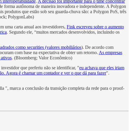
m interoperabilidade
.
A decisão foi importante para o time concentrar
a de forma autônoma de maneira inovadora e independente. A Polygon
is produtos que estão sob seu guarda-chuva são: a Polygon PoS, três
lock; PolygonLabs)
Em uma carta anual aos investidores,
Fink escreveu sobre o aumento
rica
. Segundo ele, “muitos mercados desenvolvidos, incluindo os
adrados como securities (valores mobiliários
). De acordo com
procuram com base na expectativa de obter um retorno.
As empresas
 ativos
. (Bloomberg; Valor Econômico)
vestidor que preferiu não se identificar, "
eu achava que eles iriam
ção. Agora é chamar um contador e ver o que dá para fazer
".
la ", marca a conclusão da transição completa da rede para o proof-