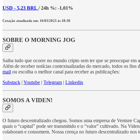
USD - 5,23 BRL
/ 24h %: -1,01%
Cotação atualizada em: 16/03/2023 às 18:30
SOBRE O MORNING JOG
Saiba tudo que ocorre no mundo cripto sem ter que se preocupar em ac
Além de receber notícias contextualizadas do mercado, todos os fins
mail
ou escolha o melhor canal para receber as publicações:
Substack
|
Youtube
|
Telegram
|
Linkedin
SOMOS A VIDEN!
O futuro descentralizado chegou. Somos uma empresa de Venture Capi
quais o “capital” pode ser transmitido e o “valor” cultivado. Na Vi
colaboram e consomem. Nossa crença no futuro descentralizado nos to