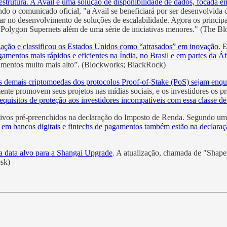
strutura. A Avail é uma solução de disponibilidade de dados, focada e
ndo o comunicado oficial, "a Avail se beneficiará por ser desenvolvid
 no desenvolvimento de soluções de escalabilidade. Agora os principa
olygon Supernets além de uma série de iniciativas menores." (The B
zação e classificou os Estados Unidos como “atrasados” em inovação
. 
amentos mais rápidos e eficientes na Índia, no Brasil e em partes da Áf
gamentos muito mais alto”. (Blockworks; BlackRock)
os demais criptomoedas dos protocolos Proof-of-Stake (PoS) sejam enqu
mente promovem seus projetos nas mídias sociais, e os investidores os 
 requisitos de proteção aos investidores incompatíveis com essa classe de
tivos pré-preenchidos na declaração do Imposto de Renda. Segundo um in
a em bancos digitais e fintechs de pagamentos também estão na declara
 a data alvo para a Shangai Upgrade
. A atualização, chamada de "Shapel
sk)