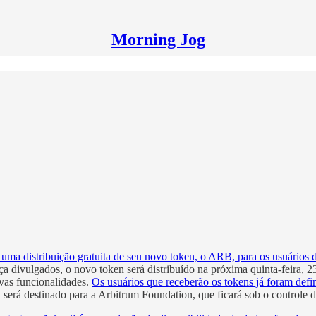
Morning Jog
uma distribuição gratuita de seu novo token, o ARB, para os usuários 
divulgados, o novo token será distribuído na próxima quinta-feira, 23
ovas funcionalidades.
Os usuários que receberão os tokens já foram defi
n será destinado para a Arbitrum Foundation, que ficará sob o control