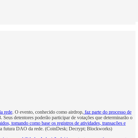
da rede
. O evento, conhecido como airdrop,
faz parte do processo de
. Seus detentores poderão participar de votações que determinarão o
nidos, tomando como base os registros de atividades, transações e
e da futura DAO da rede. (CoinDesk; Decrypt; Blockworks)