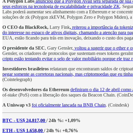
A Polygon Labs
anunciou que a Polygon Avail será separada de sua e
seus esforços na tecnologia de escalabilidade e privacidade ZK
. Segu
Labs poderá aumentar seu alinhamento com a Ethereum e se concentrar
soluções de zk (Polygon zkEVM, Polygon Zero e Polygon Miden), a P
O CEO da BlackRock,
Larry Fink
,
reiterou a importância da tokeni
do interesse no espaço de ativos digitais, chamando a atenção para pag
EUA, estão ficando para trás em inovação, deixando o custo dos pa
O presidente da SEC
, Gary Gensler,
voltou a sugerir que o ether e 
Gensler, os criadores de protocolos que sustentam esses tokens geral
cripto estão tentando evitar o selo de valor mobiliário porque ele traz
Investidores brasileiros
relataram que encontraram saldos de criptoa
pegar somente as corretoras nacionais, mas criptomoedas que eu tinh
(Cointelegraph)
Os desenvolvedores da Ethereum
definiram o dia 12 de abril como
of-stake (PoS) com a liberação dos saques da Beacon Chain. (CoinDe
A Uniswap v3
foi oficialmente lançada na BNB Chain
. (Coindesk)
BTC - US$ 24.817,00
/ 24h %: +1,09%
ETH - US$ 1.658,00
/ 24h %: +0,76%