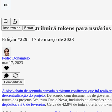
Arbitrum distribuirá tokens para usuários
Inscreva-se
Entrar
Edição #229 - 17 de março de 2023
Pedro Donangelo
mar 17, 2023
Compartilhar
A blockchain de segunda camada Arbitrum confirmou que irá realizar 
descentralização do projeto
. De acordo com documentos de governança 
futuro dos projetos Arbitrum One e Nova, incluindo atualizações e n
depósitos até 6 de fevereiro
. Cerca de 42,8% de toda a oferta do toke