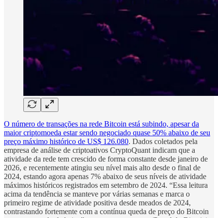
O número de transações na rede Bitcoin está subindo, apesar da
maior criptomoeda estar sendo negociado quase 50% abaixo de seu
preço máximo histórico de US$ 126.080
. Dados coletados pela
empresa de análise de criptoativos CryptoQuant indicam que a
atividade da rede tem crescido de forma constante desde janeiro de
2026, e recentemente atingiu seu nível mais alto desde o final de
2024, estando agora apenas 7% abaixo de seus níveis de atividade
máximos históricos registrados em setembro de 2024. “Essa leitura
acima da tendência se manteve por várias semanas e marca o
primeiro regime de atividade positiva desde meados de 2024,
contrastando fortemente com a contínua queda de preço do Bitcoin