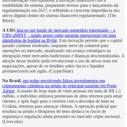
movimentação visa equilibrar a inovação financeira com a
estabilidade do sistema, preparando terreno para o lançamento da
regulamentação em 2027, e refletindo a crescente importância dos
ativos digitais dentro do sistema financeiro regulamentado. (The
Block)
A UBS
lançou um fundo de mercado monetário tokenizado – o
UBS uMINT – usado agora como garantia operacional em uma
plataforma de trading na Bybit
. Esta inovação permite que o capital
parado continue rendendo, enquanto serve de colateral para
operações no mercado, sinalizando um avanço estratégico na
integração entre mercados tradicionais e finanças descentralizadas. A
adoção desse modelo pode revolucionar o uso de ativos reais em
negociações, apesar de os detalhes sobre riscos e liquidez
permanecerem sob sigilo. (CryptoSlate)
No Brasil
,
um golpe envolvendo falsos investimentos em
criptomoedas culminou na prisão do principal suspeito em Porto
Alegre
. Acusado de lesar mais de vinte pessoas em mais de R$ 1,1
milhão, o indivíduo utilizava promessas de altos retornos para atrair
clientes, e após fugir para o exterior com a desculpa de lutar na
Ucrânia, retornou para ameaçar vítimas. A operação policial que
resultou na prisão e bloqueios de bens destaca os riscos de
segurança e regulação ainda presentes no mercado cripto nacional.
(Livecoins)