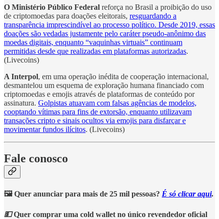
O Ministério Público Federal
reforça no Brasil a proibição do uso
de criptomoedas para doações eleitorais,
resguardando a
transparência imprescindível ao processo político. Desde 2019, essas
doações são vedadas justamente pelo caráter pseudo-anônimo das
moedas digitais, enquanto “vaquinhas virtuais” continuam
permitidas desde que realizadas em plataformas autorizadas
.
(Livecoins)
A Interpol
, em uma operação inédita de cooperação internacional,
desmantelou um esquema de exploração humana financiado com
criptomoedas e emojis através de plataformas de conteúdo por
assinatura.
Golpistas atuavam com falsas agências de modelos,
cooptando vítimas para fins de extorsão, enquanto utilizavam
transações cripto e sinais ocultos via emojis para disfarçar e
movimentar fundos ilícitos
. (Livecoins)
Fale conosco
🖼️ Quer anunciar para mais de 25 mil pessoas?
É só clicar aqui
.
💵
Quer comprar uma cold wallet no único revendedor oficial