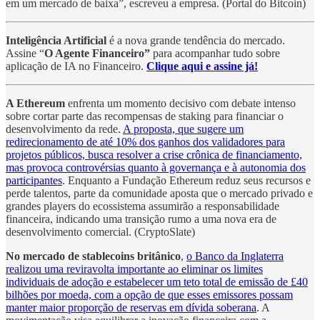
em um mercado de baixa”, escreveu a empresa. (Portal do Bitcoin)
Inteligência Artificial
é a nova grande tendência do mercado.
Assine “
O Agente Financeiro”
para acompanhar tudo sobre
aplicação de IA no Financeiro.
Clique aqui e assine já!
A Ethereum
enfrenta um momento decisivo com debate intenso
sobre cortar parte das recompensas de staking para financiar o
desenvolvimento da rede.
A proposta, que sugere um
redirecionamento de até 10% dos ganhos dos validadores para
projetos públicos, busca resolver a crise crônica de financiamento,
mas provoca controvérsias quanto à governança e à autonomia dos
participantes
. Enquanto a Fundação Ethereum reduz seus recursos e
perde talentos, parte da comunidade aposta que o mercado privado e
grandes players do ecossistema assumirão a responsabilidade
financeira, indicando uma transição rumo a uma nova era de
desenvolvimento comercial. (CryptoSlate)
No mercado de stablecoins britânico
,
o Banco da Inglaterra
realizou uma reviravolta importante ao eliminar os limites
individuais de adoção e estabelecer um teto total de emissão de £40
bilhões por moeda, com a opção de que esses emissores possam
manter maior proporção de reservas em dívida soberana
. A