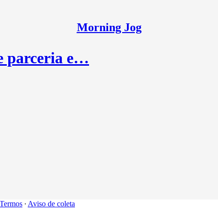
Morning Jog
e parceria e…
Termos
∙
Aviso de coleta