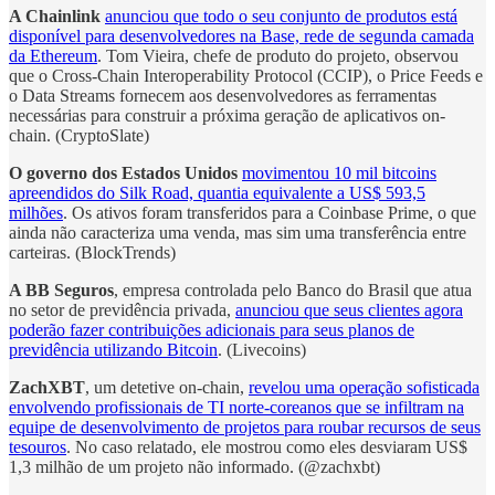
A Chainlink
anunciou que todo o seu conjunto de produtos está
disponível para desenvolvedores na Base, rede de segunda camada
da Ethereum
. Tom Vieira, chefe de produto do projeto, observou
que o Cross-Chain Interoperability Protocol (CCIP), o Price Feeds e
o Data Streams fornecem aos desenvolvedores as ferramentas
necessárias para construir a próxima geração de aplicativos on-
chain. (CryptoSlate)
O governo dos Estados Unidos
movimentou 10 mil bitcoins
apreendidos do Silk Road, quantia equivalente a US$ 593,5
milhões
. Os ativos foram transferidos para a Coinbase Prime, o que
ainda não caracteriza uma venda, mas sim uma transferência entre
carteiras. (BlockTrends)
A BB Seguros
, empresa controlada pelo Banco do Brasil que atua
no setor de previdência privada,
anunciou que seus clientes agora
poderão fazer contribuições adicionais para seus planos de
previdência utilizando Bitcoin
. (Livecoins)
ZachXBT
, um detetive on-chain,
revelou uma operação sofisticada
envolvendo profissionais de TI norte-coreanos que se infiltram na
equipe de desenvolvimento de projetos para roubar recursos de seus
tesouros
. No caso relatado, ele mostrou como eles desviaram US$
1,3 milhão de um projeto não informado. (@zachxbt)