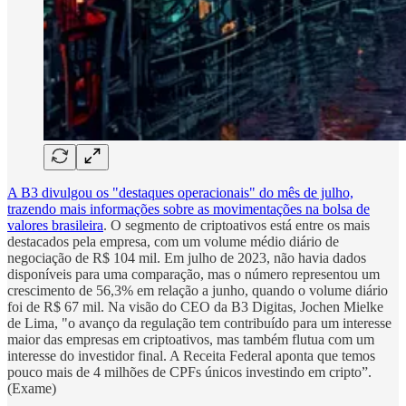
A B3 divulgou os "destaques operacionais" do mês de julho,
trazendo mais informações sobre as movimentações na bolsa de
valores brasileira
. O segmento de criptoativos está entre os mais
destacados pela empresa, com um volume médio diário de
negociação de R$ 104 mil. Em julho de 2023, não havia dados
disponíveis para uma comparação, mas o número representou um
crescimento de 56,3% em relação a junho, quando o volume diário
foi de R$ 67 mil. Na visão do CEO da B3 Digitas, Jochen Mielke
de Lima, "o avanço da regulação tem contribuído para um interesse
maior das empresas em criptoativos, mas também flutua com um
interesse do investidor final. A Receita Federal aponta que temos
pouco mais de 4 milhões de CPFs únicos investindo em cripto”.
(Exame)