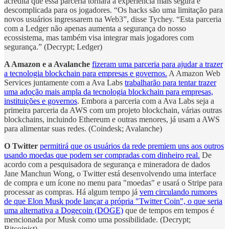
acredita que essa parceria tornará a experiência mais segura e
descomplicada para os jogadores. “Os hacks são uma limitação para
novos usuários ingressarem na Web3”, disse Tychey. “Esta parceria
com a Ledger não apenas aumenta a segurança do nosso
ecossistema, mas também visa integrar mais jogadores com
segurança.” (Decrypt; Ledger)
A Amazon e a Avalanche
fizeram uma parceria para ajudar a trazer
a tecnologia blockchain para empresas e governos.
A Amazon Web
Services juntamente com a Ava Labs
trabalharão para tentar trazer
uma adoção mais ampla da tecnologia blockchain para empresas,
instituições e governos
. Embora a parceria com a Ava Labs seja a
primeira parceria da AWS com um projeto blockchain, várias outras
blockchains, incluindo Ethereum e outras menores, já usam a AWS
para alimentar suas redes. (Coindesk; Avalanche)
O Twitter
permitirá que os usuários da rede premiem uns aos outros
usando moedas que podem ser compradas com dinheiro real.
De
acordo com a pesquisadora de segurança e mineradora de dados
Jane Manchun Wong, o Twitter está desenvolvendo uma interface
de compra e um ícone no menu para "moedas" e usará o Stripe para
processar as compras. Há algum tempo já
vem circulando rumores
de que Elon Musk pode lançar a própria "Twitter Coin", o que seria
uma alternativa a Dogecoin (DOGE)
que de tempos em tempos é
mencionada por Musk como uma possibilidade. (Decrypt;
Bitcoinist)