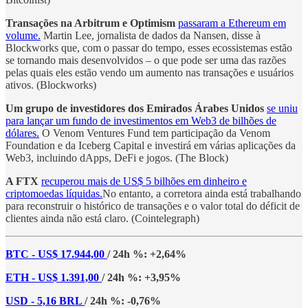
Transações na Arbitrum e Optimism
passaram a Ethereum em
volume.
Martin Lee, jornalista de dados da Nansen, disse à
Blockworks que, com o passar do tempo, esses ecossistemas estão
se tornando mais desenvolvidos – o que pode ser uma das razões
pelas quais eles estão vendo um aumento nas transações e usuários
ativos. (Blockworks)
Um grupo de investidores dos Emirados Árabes Unidos
se uniu
para lançar um fundo de investimentos em Web3 de bilhões de
dólares.
O Venom Ventures Fund tem participação da Venom
Foundation e da Iceberg Capital e investirá em várias aplicações da
Web3, incluindo dApps, DeFi e jogos. (The Block)
A FTX
recuperou mais de US$ 5 bilhões em dinheiro e
criptomoedas líquidas.
No entanto, a corretora ainda está trabalhando
para reconstruir o histórico de transações e o valor total do déficit de
clientes ainda não está claro. (Cointelegraph)
BTC - US$ 17.944,00
/ 24h %: +2,64%
ETH - US$ 1.391,00
/ 24h %: +3,95%
USD - 5,16 BRL
/ 24h %: -0,76%