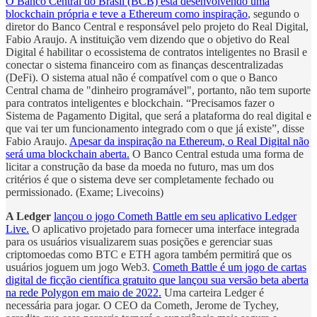
O Banco Central do Brasil (BCB) está desenvolvendo uma
blockchain própria e teve a Ethereum como inspiração
, segundo o
diretor do Banco Central e responsável pelo projeto do Real Digital,
Fabio Araujo. A instituição vem dizendo que o objetivo do Real
Digital é habilitar o ecossistema de contratos inteligentes no Brasil e
conectar o sistema financeiro com as finanças descentralizadas
(DeFi). O sistema atual não é compatível com o que o Banco
Central chama de "dinheiro programável", portanto, não tem suporte
para contratos inteligentes e blockchain. “Precisamos fazer o
Sistema de Pagamento Digital, que será a plataforma do real digital e
que vai ter um funcionamento integrado com o que já existe”, disse
Fabio Araujo.
Apesar da inspiração na Ethereum, o Real Digital não
será uma blockchain aberta.
O Banco Central estuda uma forma de
licitar a construção da base da moeda no futuro, mas um dos
critérios é que o sistema deve ser completamente fechado ou
permissionado. (Exame; Livecoins)
A Ledger
lançou o jogo Cometh Battle em seu aplicativo Ledger
Live.
O aplicativo projetado para fornecer uma interface integrada
para os usuários visualizarem suas posições e gerenciar suas
criptomoedas como BTC e ETH agora também permitirá que os
usuários joguem um jogo Web3.
Cometh Battle é um jogo de cartas
digital de ficção científica gratuito que lançou sua versão beta aberta
na rede Polygon em maio de 2022.
Uma carteira Ledger é
necessária para jogar. O CEO da Cometh, Jerome de Tychey,