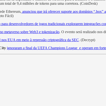
m total de 9,4 milhões de tokens para uma corretora. (CoinDesk)
rede Ethereum,
anunciou que irá oferecer suporte aos domínios “.box” a
pto Fácil)
para desenvolvedores de jogos tradicionais explorarem integrações co
no metaverso sobre Web3 e tokenização
. O evento será realizado nos d
nal nos EUA em meio à repressão criptográfica da SEC
. (Decrypt)
City
ignoraram a final da UEFA Champions League e operam em fort