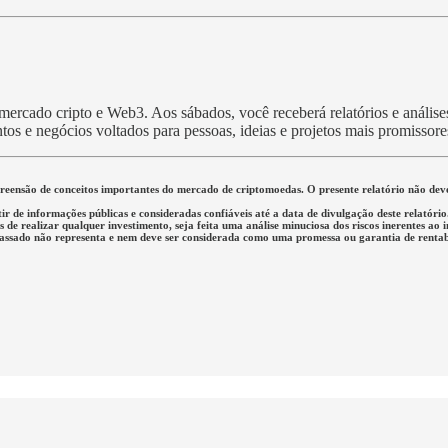
rcado cripto e Web3. Aos sábados, você receberá relatórios e análises 
tos e negócios voltados para pessoas, ideias e projetos mais promissor
mpreensão de conceitos importantes do mercado de criptomoedas. O presente relatório não d
tir de informações públicas e consideradas confiáveis até a data de divulgação deste relató
de realizar qualquer investimento, seja feita uma análise minuciosa dos riscos inerentes ao 
passado não representa e nem deve ser considerada como uma promessa ou garantia de rentabi