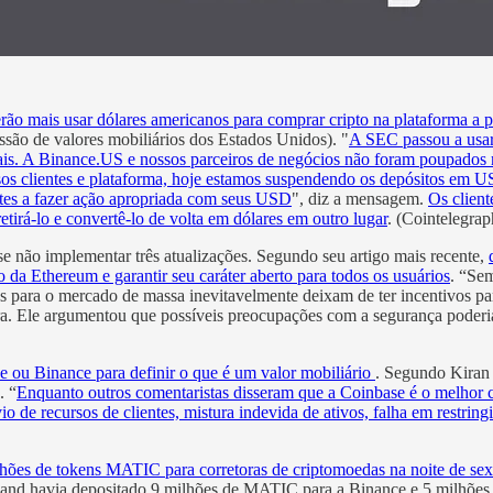
o mais usar dólares americanos para comprar cripto na plataforma a par
ssão de valores mobiliários dos Estados Unidos). "
A SEC passou a usar 
ais. A Binance.US e nossos parceiros de negócios não foram poupados n
s clientes e plataforma, hoje estamos suspendendo os depósitos em USD
entes a fazer ação apropriada com seus USD
", diz a mensagem.
Os client
irá-lo e convertê-lo de volta em dólares em outro lugar
. (Cointelegra
se não implementar três atualizações. Segundo seu artigo mais recente,
o da Ethereum e garantir seu caráter aberto para todos os usuários
. “Sem
s para o mercado de massa inevitavelmente deixam de ter incentivos par
ira. Ele argumentou que possíveis preocupações com a segurança poder
e ou Binance para definir o que é um valor mobiliário
. Segundo Kiran
. “
Enquanto outros comentaristas disseram que a Coinbase é o melhor 
vio de recursos de clientes, mistura indevida de ativos, falha em restrin
ões de tokens MATIC para corretoras de criptomoedas na noite de sext
land havia depositado 9 milhões de MATIC para a Binance e 5 milhões 