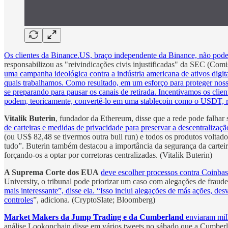
Os clientes da Binance.US, braço independente da Binance, não poderã
responsabilizou as "reivindicações civis injustificadas" da SEC (Comi
uma campanha ideológica contra a indústria americana de ativos digit
quais trabalhamos. Como resultado, em um esforço para proteger nosso
se preparando para pausar os canais de retirada. Incentivamos os cli
podem, teoricamente, convertê-lo em uma stablecoin como o USDT, ret
Vitalik Buterin
, fundador da Ethereum, disse que a rede pode falhar 
de carteiras e medidas de privacidade para preservar a descentralizaçã
(ou US$ 82,48 se tivermos outra bull run) e todos os produtos voltado
tudo”. Buterin também destacou a importância da segurança da carte
forçando-os a optar por corretoras centralizadas. (Vitalik Buterin)
A Suprema Corte dos EUA
deve escolher processos contra Coinbas
University, o tribunal pode priorizar um caso com alegações de fraude
mais interessante”, disse ela. “Isso inclui alegações de más ações, des
controles
”, adiciona. (CryptoSlate; Bloomberg)
Market Makers da Jump Trading e da Cumberland
enviaram milh
análise Lookonchain disse em vários tweets no sábado que a Cumber