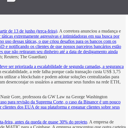
tir de 13 de junho (terça-feira)
. A corretora anunciou a mudança e
táticas extremamente agressivas e intimidadoras em sua busca por
o uso dessas táticas, o que criou desafios para os bancos com os
 e notificando os clientes de que nossos parceiros bancários estão
es que não retiraram seu dinheiro até a data de desligamento ainda
ph; Reuters; The Guardian)
deve ser priorizada a escalabilidade de segunda camadas, a segurança
 escalabilidade, a rede falha porque cada transação custa US$ 3,75
a utilizar a blockchain e podem adotar soluções centralizadas para
iam desencorajar os usuários a armazenar seus fundos na rede ETH,
 Nasir Gore, professora da GW Law na George Washington
caso para revisão da Suprema Corte, o caso da Binance é um pouco
gir clientes dos EUA de sua plataforma e enganar clientes sobre seus
a-feira, antes da queda de quase 30% do projeto
. A empresa de
de MATIC para a Coinbase. A empresa acrescentou que outra carteira