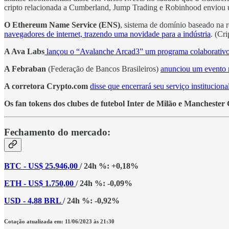
cripto relacionada a Cumberland, Jump Trading e Robinhood enviou u
O Ethereum Name Service (ENS)
, sistema de domínio baseado na 
navegadores de internet, trazendo uma novidade para a indústria
. (Cri
A Ava Labs
lançou o “Avalanche Arcad3” um programa colaborativo 
A Febraban
(Federação de Bancos Brasileiros)
anunciou um evento 
A corretora Crypto.com
disse que encerrará seu serviço institucio
Os fan tokens dos clubes de futebol Inter de Milão e Manchester 
Fechamento do mercado:
BTC - US$ 25.946,00
/ 24h %: +0,18%
ETH - US$ 1.750,00
/ 24h %: -0,09%
USD - 4,88 BRL
/ 24h %: -0,92%
Cotação atualizada em: 11/06/2023 às 21:30