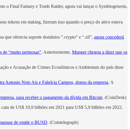
omo o Final Fantasy e Tomb Raider, agora vai lançar o Symbiogenesis,
eus tokens em staking, fizeram isso quando o preço do ativo estava
sa que oferecia suporte domínios “.crypto” e “.zil”,
agora concederá
s de “muito perigosas”
. Anteriormente,
Munger chegou a dizer que os
igação e Acusação de Crimes Econômicos e Ambientais do país disse
tra Antonio Neto Ais e Fabrícia Campos, donos da empresa
. A
 empresa, para receber o pagamento da dívida em Bitcoin
. (CoinDesk)
da caiu de US$ 10,9 bilhões em 2021 para US$ 5,9 bilhões em 2022.
 parasse de emitir o BUSD
. (Cointelegraph)