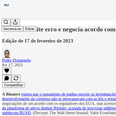
Binance admite erro e negocia acordo co
Inscreva-se
Entrar
Edição de 17 de fevereiro de 2023
Pedro Donangelo
fev 17, 2023
Compartilhar
A Binance
espera que o pagamento de multas encerre as investigaç
desenvolvimento da corretora não se preocupavam com as leis e regra
negociações de um acordo com os reguladores dos EUA, mas acrescen
da plataforma de ativos digitais Bitzlato, acusada de processar milhõe
stablecoin BUSD
. (Decrypt; The Wall Street Journal; Valor Econômi