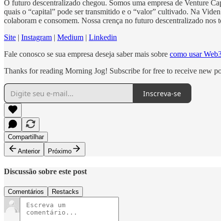
O futuro descentralizado chegou. Somos uma empresa de Venture Capi
quais o “capital” pode ser transmitido e o “valor” cultivado. Na Vi
colaboram e consomem. Nossa crença no futuro descentralizado nos to
Site
|
Instagram
|
Medium
|
Linkedin
Fale conosco se sua empresa deseja saber mais sobre
como usar Web3 
Thanks for reading Morning Jog! Subscribe for free to receive new p
Inscreva-se
Compartilhar
Anterior
Próximo
Discussão sobre este post
Comentários
Restacks