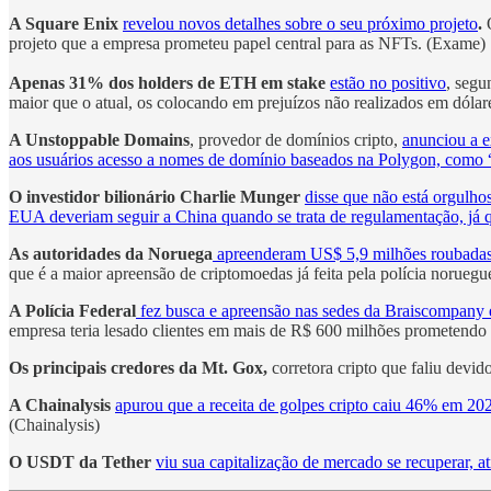
A Square Enix
revelou novos detalhes sobre o seu próximo projeto
.
O
projeto que a empresa prometeu papel central para as NFTs. (Exame)
Apenas 31% dos holders de ETH em stake
estão no positivo
, seg
maior que o atual, os colocando em prejuízos não realizados em dól
A Unstoppable Domains
, provedor de domínios cripto,
anunciou a e
aos usuários acesso a nomes de domínio baseados na Polygon, como “.
O investidor bilionário Charlie Munger
disse que não está orgulho
EUA deveriam seguir a China quando se trata de regulamentação, já 
As autoridades da Noruega
apreenderam US$ 5,9 milhões roubadas 
que é a maior apreensão de criptomoedas já feita pela polícia noruegu
A Polícia Federal
fez busca e apreensão nas sedes da Braiscompany 
empresa teria lesado clientes em mais de R$ 600 milhões prometendo 
Os principais credores da Mt. Gox,
corretora cripto que faliu devi
A Chainalysis
apurou que a receita de golpes cripto caiu 46% em 20
(Chainalysis)
O USDT da Tether
viu sua capitalização de mercado se recuperar,