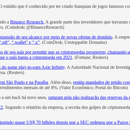
 estúdio que é conhecido por ter criado franquias de jogos famosos c
undo a
Binance Research.
A grande parte dos investidores que travaram s
ares. (Coindesk; @BinanceResearch)
xpansão de seu alcance por meio de novas ofertas de domínio
. A empre
nft”, “.wallet” e “.x”
. (CoinDesk; Unstoppable Domains)
so de seu país por permitir que as criptomoedas prosperem, chamando-a
que o país baniu a criptomoeda em 2021
. (Fortune; Reuters)
do game play-to-earn Axie Infinity
. A Autoridade Nacional de Invest
esa. (Reuters)
em São Paulo e na Paraíba
. Além disso,
emitiu mandados de prisão con
rendimentos mensais de até 8%. (Valor Econômico; Portal do Bitcoin)
do a um hack há nove anos,
optaram pela não realização das reservas da
22
. Segundo o relatório da empresa, a receita dos golpes de criptomoe
 atingindo quase US$ 70 bilhões depois que a SEC ordenou que a Paxos