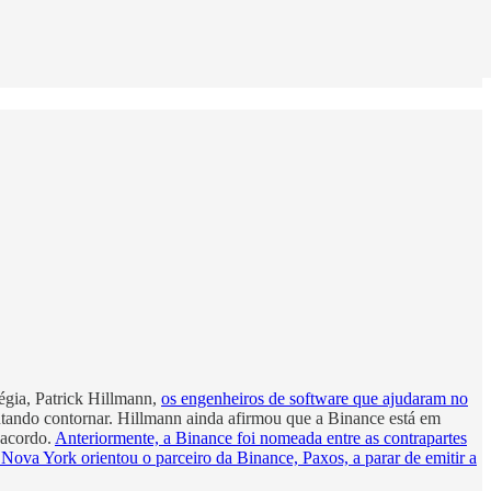
égia, Patrick Hillmann,
os engenheiros de software que ajudaram no
ntando contornar. Hillmann ainda afirmou que a Binance está em
 acordo.
Anteriormente, a Binance foi nomeada entre as contrapartes
e Nova York orientou o parceiro da Binance, Paxos, a parar de emitir a