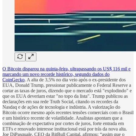
O Bitcoin disparou na quinta-feira, ultrapassando os US$ 116 mil e
marcando um novo recorde histórico, segundo dados do
CoinGecko
. A alta de 3,5% no dia veio após o ex-presidente dos
EUA, Donald Trump, pressionar publicamente o Federal Reserve a
cortar as taxas de juros, dizendo que o mercado está "explodindo" e
que os EUA deveriam estar "no topo da lista". Trump publicou as
declarações em sua rede Truth Social, citando os recordes da
Nasdaq e de ações de tecnologia e indústria. A valorização do
Bitcoin ocorre mesmo após recentes tensões comerciais com o Brasil
e um histórico recente de volatilidade. Analistas apontam que a
combinação de expectativa por cortes de juros, forte entrada em
ETFs e renovado interesse institucional está por trás da nova alta.
Joe DiPasquale, CEO da BitBull Capital, afirmou: “assim que o