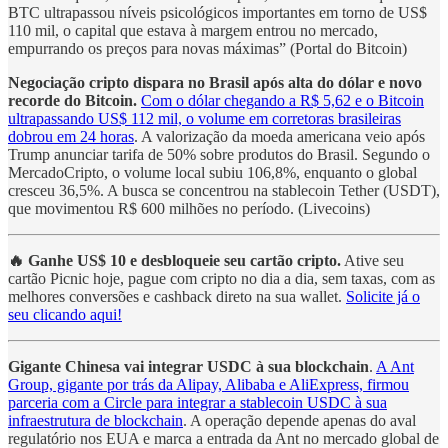
BTC ultrapassou níveis psicológicos importantes em torno de US$
110 mil, o capital que estava à margem entrou no mercado,
empurrando os preços para novas máximas” (Portal do Bitcoin)
Negociação cripto dispara no Brasil após alta do dólar e novo
recorde do Bitcoin.
Com o dólar chegando a R$ 5,62 e o Bitcoin
ultrapassando US$ 112 mil, o volume em corretoras brasileiras
dobrou em 24 horas
. A valorização da moeda americana veio após
Trump anunciar tarifa de 50% sobre produtos do Brasil. Segundo o
MercadoCripto, o volume local subiu 106,8%, enquanto o global
cresceu 36,5%. A busca se concentrou na stablecoin Tether (USDT),
que movimentou R$ 600 milhões no período. (Livecoins)
🔥 Ganhe US$ 10 e desbloqueie seu cartão cripto.
Ative seu
cartão Picnic hoje, pague com cripto no dia a dia, sem taxas, com as
melhores conversões e cashback direto na sua wallet.
Solicite já o
seu clicando aqui!
Gigante Chinesa vai integrar USDC à sua blockchain
.
A Ant
Group, gigante por trás da Alipay, Alibaba e AliExpress, firmou
parceria com a Circle para integrar a stablecoin USDC à sua
infraestrutura de blockchain
. A operação depende apenas do aval
regulatório nos EUA e marca a entrada da Ant no mercado global de