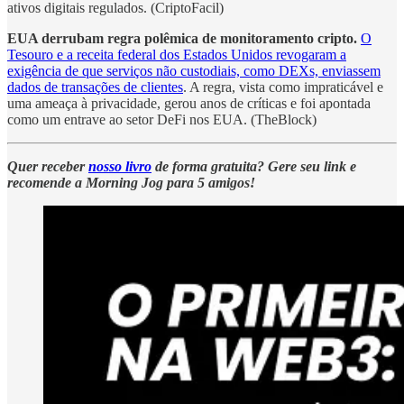
ativos digitais regulados. (CriptoFacil)
EUA derrubam regra polêmica de monitoramento cripto.
O
Tesouro e a receita federal dos Estados Unidos revogaram a
exigência de que serviços não custodiais, como DEXs, enviassem
dados de transações de clientes
. A regra, vista como impraticável e
uma ameaça à privacidade, gerou anos de críticas e foi apontada
como um entrave ao setor DeFi nos EUA. (TheBlock)
Quer receber
nosso livro
de forma gratuita? Gere seu link e
recomende a Morning Jog para 5 amigos!