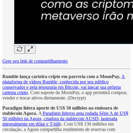
Gere seu link de compartilhamento
Rumble lança carteira cripto em parceria com a MoonPay.
A
plataforma de vídeos Rumble, conhecida por seu público
conservador e pela tesouraria em Bitcoin, vai lançar sua própria
carteira cripto
. Com suporte da MoonPay, o app permitirá comprar,
vender e trocar ativos diretamente. (Decrypt)
Paradigm lidera aporte de US$ 50 milhões na emissora de
stablecoin Agora.
A
Paradigm liderou uma rodada Série A de US$
50 milhões na Agora, criadora da stablecoin AUSD, lastreada
integralmente em dólar e T-bill
s. Com US$ 130 milhões em
circulação, a Agora compartilha rendimento de reservas com