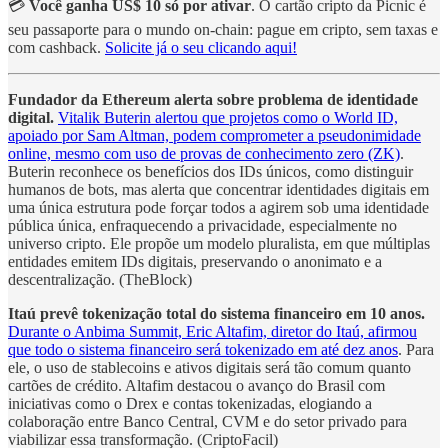
💳
Você ganha US$ 10 só por ativar
. O cartão cripto da Picnic é
seu passaporte para o mundo on-chain: pague em cripto, sem taxas e
com cashback.
Solicite já o seu clicando aqui!
Fundador da Ethereum alerta sobre problema de identidade
digital.
Vitalik Buterin alertou que projetos como o World ID,
apoiado por Sam Altman, podem comprometer a pseudonimidade
online, mesmo com uso de provas de conhecimento zero (ZK)
.
Buterin reconhece os benefícios dos IDs únicos, como distinguir
humanos de bots, mas alerta que concentrar identidades digitais em
uma única estrutura pode forçar todos a agirem sob uma identidade
pública única, enfraquecendo a privacidade, especialmente no
universo cripto. Ele propõe um modelo pluralista, em que múltiplas
entidades emitem IDs digitais, preservando o anonimato e a
descentralização. (TheBlock)
Itaú prevê tokenização total do sistema financeiro em 10 anos.
Durante o Anbima Summit, Eric Altafim, diretor do Itaú, afirmou
que todo o sistema financeiro será tokenizado em até dez anos
. Para
ele, o uso de stablecoins e ativos digitais será tão comum quanto
cartões de crédito. Altafim destacou o avanço do Brasil com
iniciativas como o Drex e contas tokenizadas, elogiando a
colaboração entre Banco Central, CVM e do setor privado para
viabilizar essa transformação. (CriptoFacil)