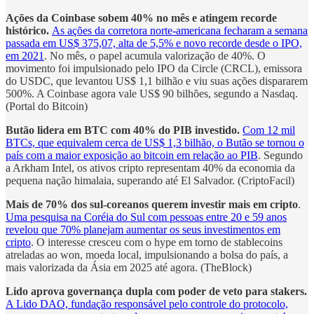
Ações da Coinbase sobem 40% no mês e atingem recorde
histórico.
As ações da corretora norte-americana fecharam a semana
passada em US$ 375,07, alta de 5,5% e novo recorde desde o IPO,
em 2021
. No mês, o papel acumula valorização de 40%. O
movimento foi impulsionado pelo IPO da Circle (CRCL), emissora
do USDC, que levantou US$ 1,1 bilhão e viu suas ações dispararem
500%. A Coinbase agora vale US$ 90 bilhões, segundo a Nasdaq.
(Portal do Bitcoin)
Butão lidera em BTC com 40% do PIB investido.
Com 12 mil
BTCs, que equivalem cerca de US$ 1,3 bilhão, o Butão se tornou o
país com a maior exposição ao bitcoin em relação ao PIB
. Segundo
a Arkham Intel, os ativos cripto representam 40% da economia da
pequena nação himalaia, superando até El Salvador. (CriptoFacil)
Mais de 70% dos sul-coreanos querem investir mais em cripto
.
Uma pesquisa na Coréia do Sul com pessoas entre 20 e 59 anos
revelou que 70% planejam aumentar os seus investimentos em
cripto
. O interesse cresceu com o hype em torno de stablecoins
atreladas ao won, moeda local, impulsionando a bolsa do país, a
mais valorizada da Ásia em 2025 até agora. (TheBlock)
Lido aprova governança dupla com poder de veto para stakers.
A Lido DAO, fundação responsável pelo controle do protocolo,