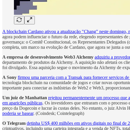
A blockchain Cardano ativou a atualização "Chang" neste domingo, m
agora podem influenciar o futuro da rede, elegendo representantes d
governança: o Comitê Constitucional, os Representantes Delegados (dR
completa, um marco na evolução de Cardano, que agora se junta a ou
A empresa de desenvolvimento Web3 Alchemy
adquiriu a provedo
departamento de produtos da Alchemy. A aquisição não afetará os cl
foi divulgado. Essa aquisição segue o movimento da Alchemy de exp
A Sony
firmou uma parceria com a Transak para fornecer serviços 
tecnologia blockchain na comunidade de jogos e criar novas oportuni
importante para conectar as indústrias de Web2 e Web3, proporcionan
Um juiz de Manhattan
rejeitou permanentemente um processo que a
em aparições públicas
. Os investidores que entraram com o processo 
preço da Dogecoin e lucrar às custas deles. No entanto, o juiz Alvin H
poderia se basear
. (Coindesk; Cointelegraph)
O Telegram
detinha US$ 400 milhões em ativos digitais no final de 
criptoativos, incluindo uma carteira integrada e a venda de NFTs, to