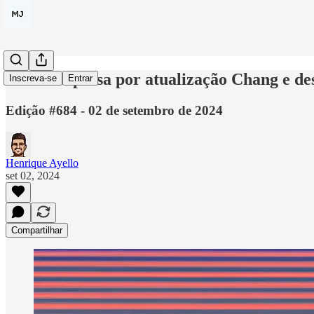
Cardano passa por atualização Chang e de
Inscreva-se
Entrar
Edição #684 - 02 de setembro de 2024
Henrique Ayello
set 02, 2024
Compartilhar