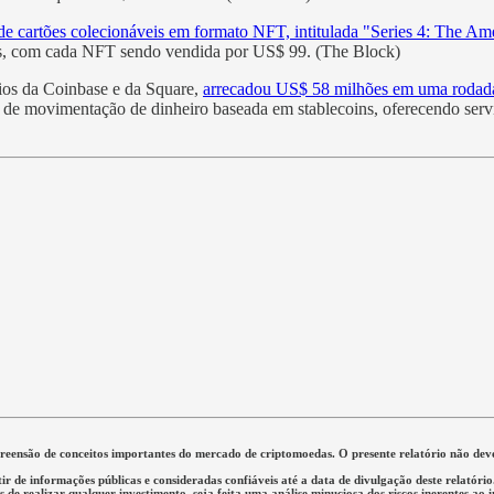
 de cartões colecionáveis em formato NFT, intitulada "Series 4: The Ame
es, com cada NFT sendo vendida por US$ 99. (The Block)
rios da Coinbase e da Square,
arrecadou US$ 58 milhões em uma rodada 
 de movimentação de dinheiro baseada em stablecoins, oferecendo serv
mpreensão de conceitos importantes do mercado de criptomoedas. O presente relatório não d
tir de informações públicas e consideradas confiáveis até a data de divulgação deste relató
de realizar qualquer investimento, seja feita uma análise minuciosa dos riscos inerentes ao 