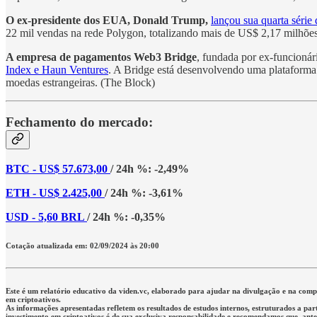
O ex-presidente dos EUA, Donald Trump,
lançou sua quarta série
22 mil vendas na rede Polygon, totalizando mais de US$ 2,17 milhõ
A empresa de pagamentos Web3 Bridge
, fundada por ex-funcioná
Index e Haun Ventures
. A Bridge está desenvolvendo uma plataforma
moedas estrangeiras. (The Block)
Fechamento do mercado:
BTC - US$ 57.673,00
/ 24h %: -2,49%
ETH - US$ 2.425,00
/ 24h %: -3,61%
USD - 5,60 BRL
/ 24h %: -0,35%
Cotação atualizada em: 02/09/2024 às 20:00
Este é um relatório educativo da viden.vc, elaborado para ajudar na divulgação e na co
em criptoativos.
As informações apresentadas refletem os resultados de estudos internos, estruturados a par
investimento em criptoativos é de sua exclusiva responsabilidade e recomendamos que, antes 