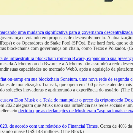
arcando uma mudança significativa para a governança descentralizada
e governança e votando em propostas de desenvolvimento. A atualização
eps) e os Operadores de Stake Pool (SPOs). Este hard fork, que se desd
tras blockchains com governança on-chain, como Tezos e Polkadot. (C
ra de infraestrutura blockchain romena Bware, expandindo sua presenç
ientes da Alchemy ou da Bware, e a Alchemy não assumirá a rede desc
andir suas capacidades no mercado Web3, após a aquisição da platafo
de fiat on-ramp em sua blockchain Soneium, uma nova rede de segunda
dades de monetização. Transak, que opera em 160 países e atende mais 
do soluções inovadoras e aprimorando a experiência do usuário. (The 
cusava Elon Musk e a Tesla de manipular o preço da criptomoeda Doge
em 2022 alegaram que Musk usou sua influência nas redes sociais e um
ellerstein
decidiu que as declarações de Musk eram "aspiracionais e exa
2023, de acordo com um relatório do Financial Times
. Cerca de 40% da 
talizando quase US$ 148 milhões. (The Block)