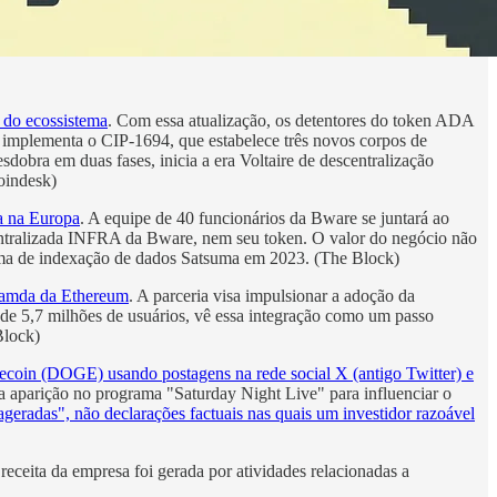
 do ecossistema
. Com essa atualização, os detentores do token ADA
 implementa o CIP-1694, que estabelece três novos corpos de
obra em duas fases, inicia a era Voltaire de descentralização
oindesk)
a na Europa
. A equipe de 40 funcionários da Bware se juntará ao
entralizada INFRA da Bware, nem seu token. O valor do negócio não
rma de indexação de dados Satsuma em 2023. (The Block)
 camda da Ethereum
. A parceria visa impulsionar a adoção da
de 5,7 milhões de usuários, vê essa integração como um passo
Block)
coin (DOGE) usando postagens na rede social X (antigo Twitter) e
a aparição no programa "Saturday Night Live" para influenciar o
geradas", não declarações factuais nas quais um investidor razoável
receita da empresa foi gerada por atividades relacionadas a