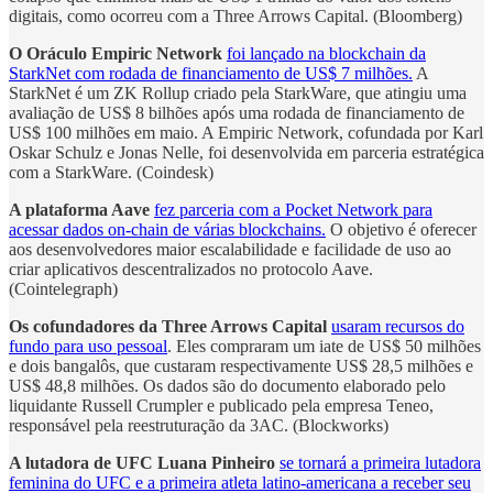
digitais, como ocorreu com a Three Arrows Capital. (Bloomberg)
O Oráculo Empiric Network
foi lançado na blockchain da
StarkNet com rodada de financiamento de US$ 7 milhões.
A
StarkNet é um ZK Rollup criado pela StarkWare, que atingiu uma
avaliação de US$ 8 bilhões após uma rodada de financiamento de
US$ 100 milhões em maio. A Empiric Network, cofundada por Karl
Oskar Schulz e Jonas Nelle, foi desenvolvida em parceria estratégica
com a StarkWare. (Coindesk)
A plataforma Aave
fez parceria com a Pocket Network para
acessar dados on-chain de várias blockchains.
O objetivo é oferecer
aos desenvolvedores maior escalabilidade e facilidade de uso ao
criar aplicativos descentralizados no protocolo Aave.
(Cointelegraph)
Os cofundadores da Three Arrows Capital
usaram recursos do
fundo para uso pessoal
. Eles compraram um iate de US$ 50 milhões
e dois bangalôs, que custaram respectivamente US$ 28,5 milhões e
US$ 48,8 milhões. Os dados são do documento elaborado pelo
liquidante Russell Crumpler e publicado pela empresa Teneo,
responsável pela reestruturação da 3AC. (Blockworks)
A lutadora de UFC Luana Pinheiro
se tornará a primeira lutadora
feminina do UFC e a primeira atleta latino-americana a receber seu