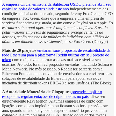
A empresa Circle, emissora da stablecoin USDC pretende abrir seu
capital na bolsa de valores ainda este ano
independentemente das
condições de baixa do mercado, segundo Jeremy Fox-Geen, o CFO
da empresa. Fox-Geen, disse que a empresa é uma empresa de
serviços financeiros registrada, assim como o PayPal ou a Apple.
"A
estrutura sob a qual operamos é amplamente confiável. É usada
pelas maiores empresas de pagamentos e protege centenas de
dezenas, senão centenas de milhões de indivíduos com bilhões de
dólares em dinheiro nesses sistemas"
, disse Fox-Geen. (Decrypt)
Mais de 20 projetos
enviaram suas propostas de escalabilidade da
rede Ethereum para a plataforma Reddit utilizar em seu projeto de
token
com o objetivo de tornar as taxas mais acessíveis a seus
usuários. Ao todo, foram 22 propostas enviadas, incluindo Solana e
Matic Network. No mês passado, o Reddit fez parceria com a
Ethereum Foundation e convidou desenvolvedores a enviarem suas
soluções de escalabilidade da Ethereum para apoiar sua nova
iniciativa de distribuir tokens ERC-20 a seus usuários. (The Block)
A Autoridade Monetária de Cingapura
pretende ampliar o
escopo das regulamentações de criptomoedas no país
, disse seu
diretor-gerente Ravi Menon. Algumas empresas de cripto com
ligações com o país implodiram ou ficaram sob forte pressão este
ano, quando uma onda global de aperto monetário provocou um
colapso que eliminou mais de US$ 1 trilhão do valor dos tokens