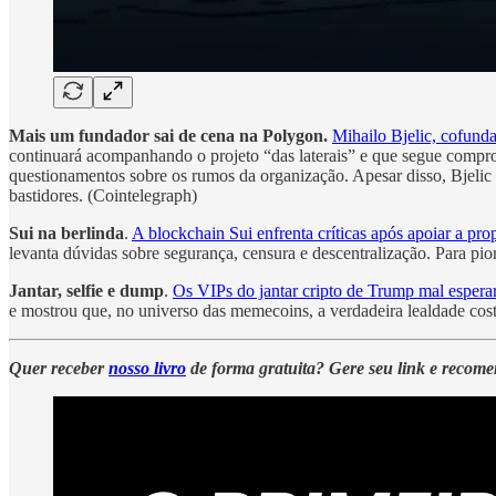
Mais um fundador sai de cena na Polygon.
Mihailo Bjelic, cofund
continuará acompanhando o projeto “das laterais” e que segue compro
questionamentos sobre os rumos da organização. Apesar disso, Bjelic
bastidores. (Cointelegraph)
Sui na berlinda
.
A blockchain Sui enfrenta críticas após apoiar a p
levanta dúvidas sobre segurança, censura e descentralização. Para pi
Jantar, selfie e dump
.
Os VIPs do jantar cripto de Trump mal esper
e mostrou que, no universo das memecoins, a verdadeira lealdade cost
Quer receber
nosso livro
de forma gratuita? Gere seu link e recom