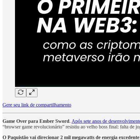
Gere seu link de compartilhamento
Game Over para Ember Sword
.
Após sete anos de desenvolvimento
“browser game revolucionário” resistiu ao velho boss final: falta de j
O Paquistão vai direcionar 2 mil megawatts de energia excedente