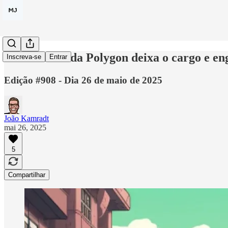
Cofundador da Polygon deixa o cargo e engr
Inscreva-se
Entrar
Edição #908 - Dia 26 de maio de 2025
João Kamradt
mai 26, 2025
5
Compartilhar