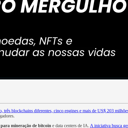
, três blockchains diferentes, cinco engines e mais de US$ 203 milhõe
ogadores.
 para mineração de bitcoin
e data centers de IA.
A iniciativa busca ge