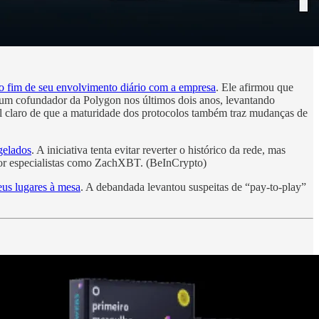
 o fim de seu envolvimento diário com a empresa
. Ele afirmou que
e um cofundador da Polygon nos últimos dois anos, levantando
al claro de que a maturidade dos protocolos também traz mudanças de
gelados
. A iniciativa tenta evitar reverter o histórico da rede, mas
z por especialistas como ZachXBT. (BeInCrypto)
us lugares à mesa
. A debandada levantou suspeitas de “pay-to-play”