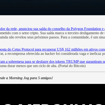
ador da rede, anunciou sua saída do conselho da Polygon Foundation e
metido com o setor cripto. Sua saída marca o terceiro desligamento d
 ainda não revelou seus próximos passos. Para a comunidade, é um sin
roposta do Cetus Protocol para recuperar US$ 162 milhões em ativos con
orar, a recompensa oferecida ao hacker foi considerada vaga e inefica
aram a sobremesa para se desfazer dos tokens TRUMP que garantiram se
uma durar menos que um ciclo de alta. (Portal do Bitcoin)
ende a Morning Jog para 5 amigos!