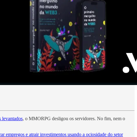
s levantados
, o MMORPG desligou os servidores. No fim, nem o
rar empregos e atrair investimentos usando a ociosidade do setor