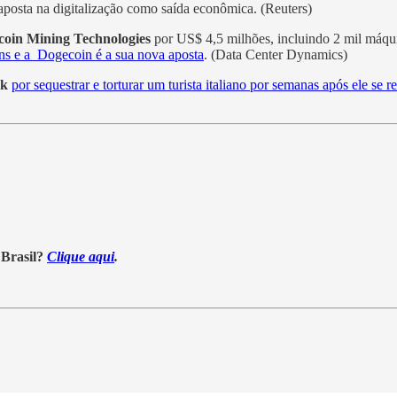
s aposta na digitalização como saída econômica. (Reuters)
ecoin Mining Technologies
por US$ 4,5 milhões, incluindo 2 mil máqu
ins e a Dogecoin é a sua nova aposta
. (Data Center Dynamics)
rk
por sequestrar e torturar um turista italiano por semanas após ele se r
 Brasil?
Clique aqui
.