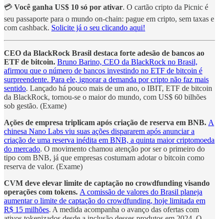
💳
Você ganha US$ 10 só por ativar
. O cartão cripto da Picnic é
seu passaporte para o mundo on-chain: pague em cripto, sem taxas e
com cashback.
Solicite já o seu clicando aqui!
CEO da BlackRock Brasil destaca forte adesão de bancos ao
ETF de bitcoin.
Bruno Barino, CEO da BlackRock no Brasil,
afirmou que o número de bancos investindo no ETF de bitcoin é
surpreendente. Para ele, ignorar a demanda por cripto não faz mais
sentido
. Lançado há pouco mais de um ano, o IBIT, ETF de bitcoin
da BlackRock, tornou-se o maior do mundo, com US$ 60 bilhões
sob gestão. (Exame)
Ações de empresa triplicam após criação de reserva em BNB.
A
chinesa Nano Labs viu suas ações dispararem após anunciar a
criação de uma reserva inédita em BNB, a quinta maior criptomoeda
do mercado
. O movimento chamou atenção por ser o primeiro do
tipo com BNB, já que empresas costumam adotar o bitcoin como
reserva de valor. (Exame)
CVM deve elevar limite de captação no crowdfunding visando
operações com tokens.
A comissão de valores do Brasil planeja
aumentar o limite de captação do crowdfunding, hoje limitada em
R$ 15 milhões
. A medida acompanha o avanço das ofertas com
ativos tokenizados desde a inclusão desses produtos em 2024. O