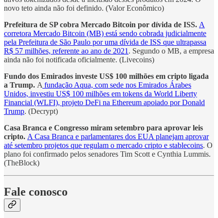
novo teto ainda não foi definido. (Valor Econômico)
Prefeitura de SP cobra Mercado Bitcoin por dívida de ISS.
A
corretora Mercado Bitcoin (MB) está sendo cobrada judicialmente
pela Prefeitura de São Paulo por uma dívida de ISS que ultrapassa
R$ 57 milhões, referente ao ano de 2021
. Segundo o MB, a empresa
ainda não foi notificada oficialmente. (Livecoins)
Fundo dos Emirados investe US$ 100 milhões em cripto ligada
a Trump.
A
fundação Aqua, com sede nos Emirados Árabes
Unidos, investiu US$ 100 milhões em tokens da World Liberty
Financial (WLFI), projeto DeFi na Ethereum apoiado por Donald
Trump
. (Decrypt)
Casa Branca e Congresso miram setembro para aprovar leis
cripto.
A Casa Branca e parlamentares dos EUA planejam aprovar
até setembro projetos que regulam o mercado cripto e stablecoins
. O
plano foi confirmado pelos senadores Tim Scott e Cynthia Lummis.
(TheBlock)
Fale conosco