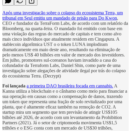
Após uma investigação sobre o colapso do ecossistema Terra, um
tribunal em Seul emitiu um mandado de prisão para Do Kwon
,
CEO e fundador da TerraForm Labs, de acordo com um relatório da
Bloomberg, na quarta-feira. O mandado foi emitido com base em
uma violação das regras do mercado de capitais e tem como alvo
mais cinco indivíduos que atualmente residem em Cingapura. A
stablecoin algorítmica UST o o token LUNA implodiram
dramaticamente em maio deste ano, resultando na eliminação de
pelo menos US$ 40 bilhões em valor de mercado dos investidores.
Em julho, promotores sul-coreanos haviam invadido a casa do
cofundador da Terraform Labs, Daniel Shin, como parte de uma
investigação sobre alegações de atividade ilegal por trás do colapso
do ecossistema Terra. (Decrypt)
Foi lançada
a primeira DAO brasileira focada em cannabis.
A
Kanna utiliza a blockchain e o cânhamo como meio para financiar a
sua operação em causas como a compensação de danos, trazendo
um token que representa uma fração de solo revitalizado por uma
planta, que é altamente eficaz também na remoção de CO2. A
startup mira um segmento que tem previsão de atingir US$105
bilhões até 2026, de acordo com um levantamento da Prohibition
Partners (2021). Já o setor de criptomoeda movimenta US$1,5
trilhões e o ESG conta com um mercado de US$30 trilhões,