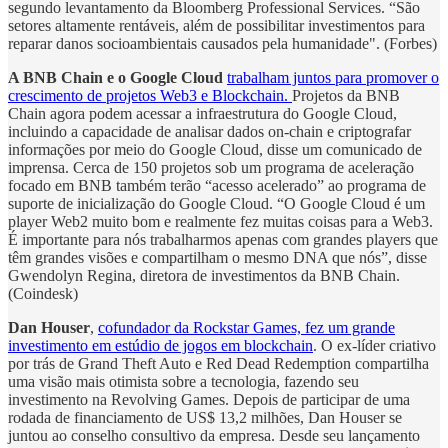
segundo levantamento da Bloomberg Professional Services. “São
setores altamente rentáveis, além de possibilitar investimentos para
reparar danos socioambientais causados pela humanidade". (Forbes)
A BNB Chain e o Google Cloud
trabalham juntos para promover o
crescimento de projetos Web3 e Blockchain.
Projetos da BNB
Chain agora podem acessar a infraestrutura do Google Cloud,
incluindo a capacidade de analisar dados on-chain e criptografar
informações por meio do Google Cloud, disse um comunicado de
imprensa. Cerca de 150 projetos sob um programa de aceleração
focado em BNB também terão “acesso acelerado” ao programa de
suporte de inicialização do Google Cloud. “O Google Cloud é um
player Web2 muito bom e realmente fez muitas coisas para a Web3.
É importante para nós trabalharmos apenas com grandes players que
têm grandes visões e compartilham o mesmo DNA que nós”, disse
Gwendolyn Regina, diretora de investimentos da BNB Chain.
(Coindesk)
Dan Houser
,
cofundador da Rockstar Games, fez um grande
investimento em estúdio de jogos em blockchain
. O ex-líder criativo
por trás de Grand Theft Auto e Red Dead Redemption compartilha
uma visão mais otimista sobre a tecnologia, fazendo seu
investimento na Revolving Games. Depois de participar de uma
rodada de financiamento de US$ 13,2 milhões, Dan Houser se
juntou ao conselho consultivo da empresa. Desde seu lançamento