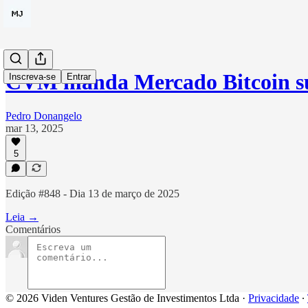
CVM manda Mercado Bitcoin s
Inscreva-se
Entrar
Pedro Donangelo
mar 13, 2025
5
Edição #848 - Dia 13 de março de 2025
Leia →
Comentários
© 2026 Viden Ventures Gestão de Investimentos Ltda
·
Privacidade
∙