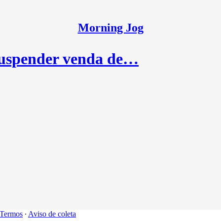
Morning Jog
uspender venda de…
Termos
∙
Aviso de coleta