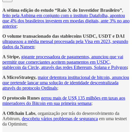
A sétima edição do estudo “Raio X do Investidor Brasileiro”
,
feito pela Anbima em conjunto com o instituto Datafolha, apontou
que 4% dos brasileiros investem em moedas digitais, ante 3% no ano
anterior
;
O volume transacionado das stablecoins USDC, USDT e DAI
ultrapassou a média mensal processada pela Visa em 2023, segundo
dados da Nansen
;
A Stripe,
gigante processadora de pagamentos, anunciou que vai
permitir que comerciantes aceitem pagamentos em USDC,
stablecoin da Circle, através das redes Ethereum, Solana e Polygon
;
A MicroStrategy,
maior detentora institucional de bitcoin, anunciou
que pretende lançar uma solução de identidade descentralizada
através do protocolo Ordinals
;
O protocolo Runes
gerou mais de US$ 135 milhões em taxas aos
mineradores do Bitcoin em sua primeira semana
;
A Offchain Labs
, organização por trás do desenvolvimento da
Arbitrum,
descobriu vários problemas de segurança
em uma testnet
da Optimism;