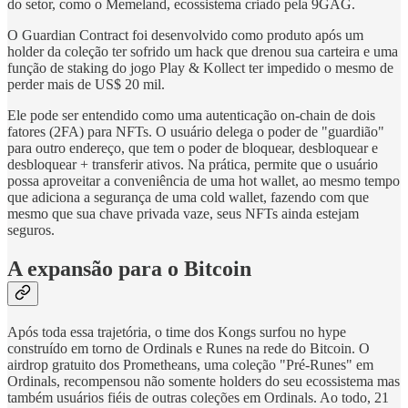
do setor, como o Memeland, ecossistema criado pela 9GAG.
O Guardian Contract foi desenvolvido como produto após um
holder da coleção ter sofrido um hack que drenou sua carteira e uma
função de staking do jogo Play & Kollect ter impedido o mesmo de
perder mais de US$ 20 mil.
Ele pode ser entendido como uma autenticação on-chain de dois
fatores (2FA) para NFTs. O usuário delega o poder de "guardião"
para outro endereço, que tem o poder de bloquear, desbloquear e
desbloquear + transferir ativos. Na prática, permite que o usuário
possa aproveitar a conveniência de uma hot wallet, ao mesmo tempo
que adiciona a segurança de uma cold wallet, fazendo com que
mesmo que sua chave privada vaze, seus NFTs ainda estejam
seguros.
A expansão para o Bitcoin
Após toda essa trajetória, o time dos Kongs surfou no hype
construído em torno de Ordinals e Runes na rede do Bitcoin. O
airdrop gratuito dos Prometheans, uma coleção "Pré-Runes" em
Ordinals, recompensou não somente holders do seu ecossistema mas
também usuários fiéis de outras coleções em Ordinals. Ao todo, 21