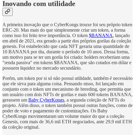
Inovando com utilidade
A primeira inovação que o CyberKongs trouxe foi seu próprio token
ERC-20. Mas mais do que simplesmente criar um token, a forma
como isso foi feito teve importância. O token
$BANANA
, lançado
em abril de 2021, era gerado a partir dos próprios gorilas da coleção
genesis. Foi estabelecido que cada NFT geraria uma quantidade de
10 BANANA por dia, durante o período de 10 anos. Dessa forma,
um motivo para se ter um gorila foi criado: holders receberiam uma
"renda passiva" em tokens $BANANA, que são cotados em dólar e
possuem liquidez no mercado secundário.
Porém, um token por si só não possui utilidade, também é necessário
que ele sirva para alguma coisa. Pensando nisso, foi lançado em
conjunto com o token um mecanismo de breeding, que permitia que
um usuário com dois NFTs de gorilas e mais 600 tokens BANANA,
gerassem um
Baby CyberKongs
, a segunda coleção de NFTs do
projeto. Além disso, o token também possui outras funções, como de
poder de voto e pagamento de customizações. Os Baby
CyberKongs movimentaram um volume maior do que a coleção
Genesis, com mais de 36,6 mil ETH negociados, ante 29,9 mil ETH
da coleção original.