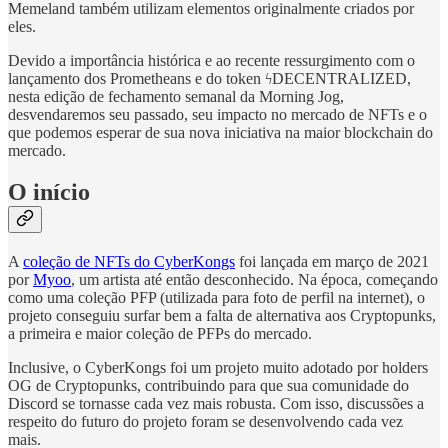
Memeland também utilizam elementos originalmente criados por
eles.
Devido a importância histórica e ao recente ressurgimento com o
lançamento dos Prometheans e do token ϟDECENTRALIZED,
nesta edição de fechamento semanal da Morning Jog,
desvendaremos seu passado, seu impacto no mercado de NFTs e o
que podemos esperar de sua nova iniciativa na maior blockchain do
mercado.
O início
A
coleção de NFTs do CyberKongs
foi lançada em março de 2021
por
Myoo
, um artista até então desconhecido. Na época, começando
como uma coleção PFP (utilizada para foto de perfil na internet), o
projeto conseguiu surfar bem a falta de alternativa aos Cryptopunks,
a primeira e maior coleção de PFPs do mercado.
Inclusive, o CyberKongs foi um projeto muito adotado por holders
OG de Cryptopunks, contribuindo para que sua comunidade do
Discord se tornasse cada vez mais robusta. Com isso, discussões a
respeito do futuro do projeto foram se desenvolvendo cada vez
mais.