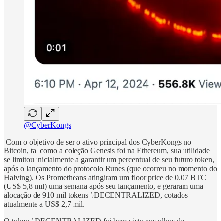
@CyberKongs
Com o objetivo de ser o ativo principal dos CyberKongs no
Bitcoin, tal como a coleção Genesis foi na Ethereum, sua utilidade
se limitou inicialmente a garantir um percentual de seu futuro token,
após o lançamento do protocolo Runes (que ocorreu no momento do
Halving). Os Prometheans atingiram um floor price de 0.07 BTC
(US$ 5,8 mil) uma semana após seu lançamento, e geraram uma
alocação de 910 mil tokens ϟDECENTRALIZED, cotados
atualmente a US$ 2,7 mil.
O token ϟDECENTRALIZED foi bem visto aos olhos da