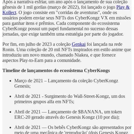
Após a narrativa esfriar, um ano após o lançamento de sua coleção
gênesis de 1 mil gorilas (março de 2022), foi lançado o jogo
Play &
Kollect
. O jogo consiste em "corridas de aventuras", onde os
usuários podem enviar seus NFTs dos CyberKongz VX em missões
para ganhar itens e prêmios. Cada componente do ecossistema
CyberKongz possui um papel fundamental no sucesso dessas
jornadas, que exige também uma estratégia por parte do jogador.
Por fim, em julho de 2023 a coleção
Genkai
foi lançada na rede
Ronin. Uma coleção de 20 mil NFTs inspirados em estilo anime que
introduziu um novo mundo, chamado Niakea, e que fornece
aspectos Play-to-Earn para a comunidade.
Timeline de lançamentos do ecossistema CyberKongs
Março de 2021 – Lançamento da coleção CyberKongz
Genesis;
Abril de 2021 - Surgimento do Wall-Street-Kongz, um dos
primeiros grupos alfa em NFTs;
Abril de 2021 — Lançamento de $BANANA, um token
ERC-20 gerado através do Genesis Kongz (10 por dia);
Abril de 2021 — Os bebês CyberKongz são apresentados por
meio de uma mecânica de 'reprodução' (dois Genesis Kongz