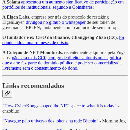
A Solana
apresentou um aumento significativo de participação em
portfólios de institucionais, segundo a Coinshares
;
A Eigen Labs
, empresa por trás do protocolo de restaking
EigenLayer,
divulgou no github o whitepaper
de seu token de
governança, EIGEN, juntamente com o anúncio de seu airdrop;
O fundador e ex-CEO da Binance, Changpeng Zhao (CZ),
foi
condenado a quatro meses de prisão
;
A Coleção de NFT Moonbirds
, recentemente adquirida pela Yuga
labs,
não será mais CC0, código de direitos autorais que significa
que a arte faz parte de domínio público e pode ser comercializada
livremente sem o consentimento do dono
.
Links recomendados
“
How CyberKongz shaped the NFT space to what it is today
” -
enzoblue
“
Navegue pelo universo dos tokens na rede Bitcoin
” - Morning Jog