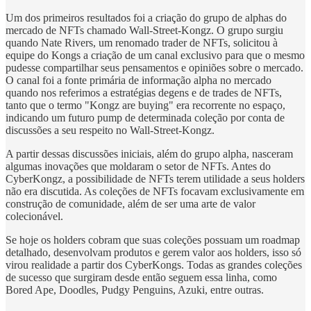
Um dos primeiros resultados foi a criação do grupo de alphas do
mercado de NFTs chamado Wall-Street-Kongz. O grupo surgiu
quando Nate Rivers, um renomado trader de NFTs, solicitou à
equipe do Kongs a criação de um canal exclusivo para que o mesmo
pudesse compartilhar seus pensamentos e opiniões sobre o mercado.
O canal foi a fonte primária de informação alpha no mercado
quando nos referimos a estratégias degens e de trades de NFTs,
tanto que o termo "Kongz are buying" era recorrente no espaço,
indicando um futuro pump de determinada coleção por conta de
discussões a seu respeito no Wall-Street-Kongz.
A partir dessas discussões iniciais, além do grupo alpha, nasceram
algumas inovações que moldaram o setor de NFTs. Antes do
CyberKongz, a possibilidade de NFTs terem utilidade a seus holders
não era discutida. As coleções de NFTs focavam exclusivamente em
construção de comunidade, além de ser uma arte de valor
colecionável.
Se hoje os holders cobram que suas coleções possuam um roadmap
detalhado, desenvolvam produtos e gerem valor aos holders, isso só
virou realidade a partir dos CyberKongs. Todas as grandes coleções
de sucesso que surgiram desde então seguem essa linha, como
Bored Ape, Doodles, Pudgy Penguins, Azuki, entre outras.