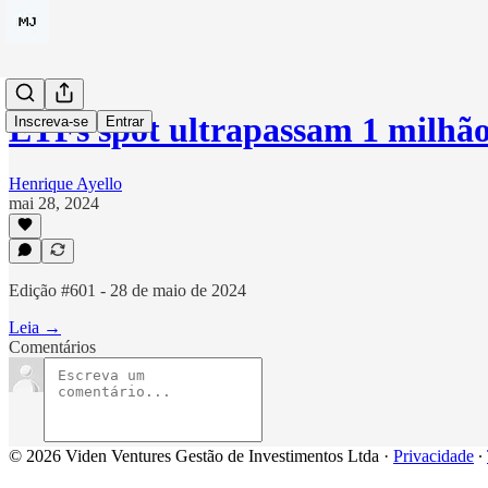
ETFs spot ultrapassam 1 milh
Inscreva-se
Entrar
Henrique Ayello
mai 28, 2024
Edição #601 - 28 de maio de 2024
Leia →
Comentários
© 2026 Viden Ventures Gestão de Investimentos Ltda
·
Privacidade
∙