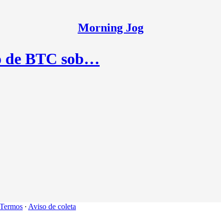
Morning Jog
ão de BTC sob…
Termos
∙
Aviso de coleta