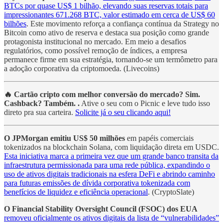
BTCs por quase US$ 1 bilhão, elevando suas reservas totais para
impressionantes 671.268 BTC, valor estimado em cerca de US$ 60
bilhões
. Este movimento reforça a confiança contínua da Strategy no
Bitcoin como ativo de reserva e destaca sua posição como grande
protagonista institucional no mercado. Em meio a desafios
regulatórios, como possível remoção de índices, a empresa
permanece firme em sua estratégia, tornando-se um termômetro para
a adoção corporativa da criptomoeda. (Livecoins)
🔥
Cartão cripto com melhor conversão do mercado? Sim.
Cashback? Também. .
Ative o seu com o Picnic e leve tudo isso
direto pra sua carteira.
Solicite já o seu clicando aqui!
O JPMorgan emitiu US$ 50 milhões
em papéis comerciais
tokenizados na blockchain Solana, com liquidação direta em USDC.
Esta iniciativa marca a primeira vez que um grande banco transita da
infraestrutura permissionada para uma rede pública, expandindo o
uso de ativos digitais tradicionais na esfera DeFi e abrindo caminho
para futuras emissões de dívida corporativa tokenizada com
benefícios de liquidez e eficiência operacional
. (CryptoSlate)
O Financial Stability Oversight Council (FSOC) dos EUA
removeu oficialmente os ativos digitais da lista de “vulnerabilidades”