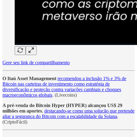
Gere seu link de compartilhamento
O Itaú Asset Management
recomendou a inclusão 1% e 3% de
Bitcoin nas carteiras de investimento como estratégia de
diversificação e proteção contra variações cambiais e choques
macroeconômicos globais
. (Livecoins)
A pré-venda do Bitcoin Hyper (HYPER) alcançou US$ 29
milhões em aportes
,
destacando-se como uma solução que pretende
aliar a segurança do Bitcoin com a escalabilidade da Solana
.
(CriptoFácil)