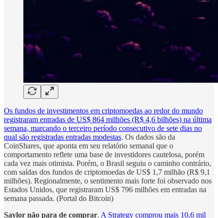
Os fundos de investimentos em criptomoedas ao redor do mundo
registraram entradas de US$ 864 milhões (R$ 4,6 bilhões) na última
semana, marcando o terceiro período consecutivo de sete dias no
qual são registradas entradas modestas
. Os dados são da
CoinShares, que aponta em seu relatório semanal que o
comportamento reflete uma base de investidores cautelosa, porém
cada vez mais otimista. Porém, o Brasil seguiu o caminho contrário,
com saídas dos fundos de criptomoedas de US$ 1,7 milhão (R$ 9,1
milhões). Regionalmente, o sentimento mais forte foi observado nos
Estados Unidos, que registraram US$ 796 milhões em entradas na
semana passada. (Portal do Bitcoin)
Saylor não para de comprar
.
A Strategy comprou mais 10,6 mil