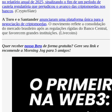
no relatório anual de 2025, sinalizando o fim de um período de
cautela regulatória que prejudicou o avanço das criptomoedas nos
bancos
. (CryptoSlate)
A Toro e o Santander
anunciaram uma plataforma única para a
negociação de criptomoedas
. O movimento reflete a consolidação
do mercado brasileiro após as regulações rígidas do Banco Central,
que favorecem grandes instituições. (Livecoins)
Quer receber
nosso livro
de forma gratuita? Gere seu link e
recomende a Morning Jog para 5 amigos!