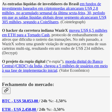
As entradas líquidas de investidores do Brasil
em fundos de
investimento baseados em criptomoedas alcançaram US$ 2,8
milhões, no acumulado semanal da última sexta-feira, 30, período
em que as saídas líquidas globais desse segmento alcançaram US$
305 milhões, segundo a CoinShares
. (Cointelegraph)
O hacker da corretora indiana WazirX
moveu US$ 6,5 milhões
em ETH para a Tornado Cash
, protocolo de embaralhamento de
ativos que dificulta o rastreio das transações. No mês passado, a
WazirX sofreu uma grande violação de segurança em uma de suas
carteiras multi-sig, resultando em um roubo de US$ 234 milhões.
(Decrypt)
O projeto da rupia digital
(“e-rupia”),
moeda digital do Banco
Central (CBDC) da Índia, chegou a 5 milhões de usuários em meio
à sua fase de implementação inicial
. (Valor Econômico)
Fechamento do mercado:
BTC - US$ 58.053,00
/ 24h %: -1,50%
ETH - US$ 2.458,00
/ 24h %: -3,50%