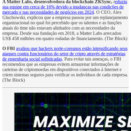
A Matter Labs, desenvolvedora da blockchain ZKSync,
r
eduziu
sua equipe em cerca de 16% devido a mudanças nas condições de
mercado e nas necessidades de negócios em 2024
. O CEO, Alex
Gluchowski, explicou que a empresa passou por um replanejamento
organizacional no qual foi percebido que os talentos e as funções
atuais do time não estavam alinhados com as necessidades da
empresa. Desde sua fundação em 2018, a Matter Labs arrecadou
US$ 458 milhões em quatro rodadas de financiamento. (The Block)
O FBI
avaliou que hackers norte-coreanos estão intensificando seus
ataques contra funcionários do setor de cripto através de estratégias
de engenharia social sofisticadas
. Para evitar tais ameaças, o FBI
recomendou que as empresas evitem armazenar informações de
carteiras de criptomoedas em dispositivos conectados à Internet e
criem sistemas seguros para verificar os indivíduos de cada empresa.
(The Block)