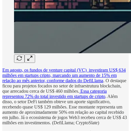
Em agosto, os fundos de venture capital (VC) investiram US$ 634
milhões em startups cripto, marcando um aumento de 15% em
relação ao mês anterior, conforme dados do DefiLlama
. O destaque
ficou para projetos focados no setor de infraestrutura blockchain,
que arrecadou cerca de US$ 460 milhões.
Essa categoria
representou 72% do total investido em startups de cripto
. Além
disso, o setor DeFi também obteve um aporte significativo,
recebendo quase US$ 129 milhões. Esse montante representa um
aumento de aproximadamente 50% em relação ao capital recebido
em julho. Já o ecossistema de jogos Web3 recebeu cerca de US$ 43
milhões em investimentos. (DefiLlama; CryptoSlate)