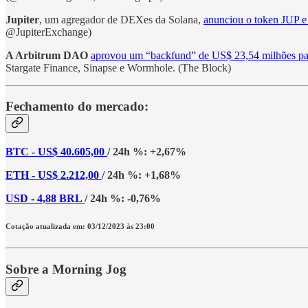
Jupiter
, um agregador de DEXes da Solana,
anunciou o token JUP e
@JupiterExchange)
A Arbitrum DAO
aprovou um “backfund” de US$ 23,54 milhões para
Stargate Finance, Sinapse e Wormhole. (The Block)
Fechamento do mercado:
BTC - US$ 40.605,00
/ 24h %: +2,67%
ETH - US$ 2.212,00
/ 24h %: +1,68%
USD - 4,88 BRL
/ 24h %: -0,76%
Cotação atualizada em: 03/12/2023 às 23:00
Sobre a Morning Jog