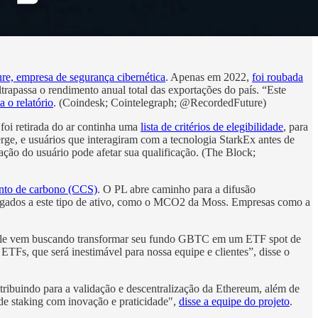
re, empresa de segurança cibernética
. Apenas em 2022,
foi roubada
trapassa o rendimento anual total das exportações do país. “Este
a o relatório
. (Coindesk; Cointelegraph; @RecordedFuture)
 foi retirada do ar continha uma
lista de critérios de elegibilidade
, para
rge, e usuários que interagiram com a tecnologia StarkEx antes de
ação do usuário pode afetar sua qualificação. (The Block;
ento de carbono (CCS)
. O PL abre caminho para a difusão
ligados a este tipo de ativo, como o MCO2 da Moss. Empresas como a
ale vem buscando transformar seu fundo GBTC em um ETF spot de
TFs, que será inestimável para nossa equipe e clientes”, disse o
ontribuindo para a validação e descentralização da Ethereum, além de
de staking com inovação e praticidade",
disse a equipe do projeto
.