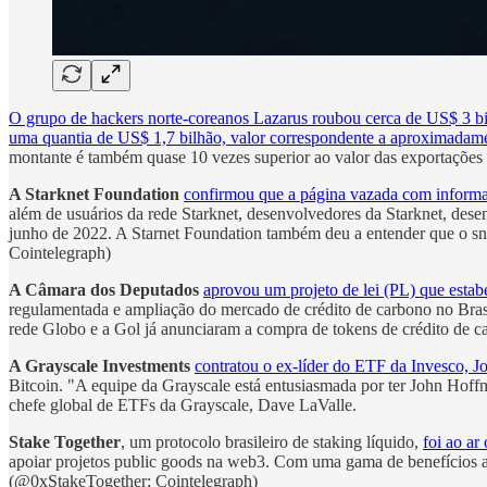
O grupo de hackers norte-coreanos Lazarus roubou cerca de US$ 3 bi
uma quantia de US$ 1,7 bilhão, valor correspondente a aproximadam
montante é também quase 10 vezes superior ao valor das exportações
A Starknet Foundation
confirmou que a página vazada com informa
além de usuários da rede Starknet, desenvolvedores da Starknet, dese
junho de 2022. A Starnet Foundation também deu a entender que o snaps
Cointelegraph)
A Câmara dos Deputados
aprovou um projeto de lei (PL) que esta
regulamentada e ampliação do mercado de crédito de carbono no Bra
rede Globo e a Gol já anunciaram a compra de tokens de crédito de c
A Grayscale
Investments
contratou o ex-líder do ETF da Invesco, J
Bitcoin. "A equipe da Grayscale está entusiasmada por ter John Hoffm
chefe global de ETFs da Grayscale, Dave LaValle.
Stake Together
, um protocolo brasileiro de staking líquido,
foi ao ar
apoiar projetos public goods na web3. Com uma gama de benefícios at
(@0xStakeTogether; Cointelegraph)