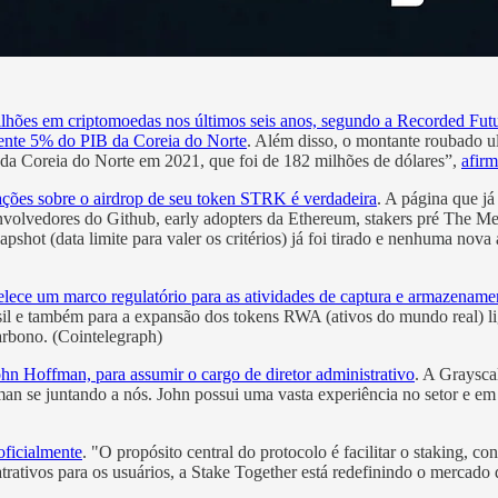
lhões em criptomoedas nos últimos seis anos, segundo a Recorded Futu
ente 5% do PIB da Coreia do Norte
. Além disso, o montante roubado ul
 da Coreia do Norte em 2021, que foi de 182 milhões de dólares”,
afirm
ções sobre o airdrop de seu token STRK é verdadeira
. A página que já
nvolvedores do Github, early adopters da Ethereum, stakers pré The Me
hot (data limite para valer os critérios) já foi tirado e nenhuma nova 
belece um marco regulatório para as atividades de captura e armazenam
sil e também para a expansão dos tokens RWA (ativos do mundo real) 
arbono. (Cointelegraph)
ohn Hoffman, para assumir o cargo de diretor administrativo
. A Graysc
an se juntando a nós. John possui uma vasta experiência no setor e em E
 oficialmente
. "O propósito central do protocolo é facilitar o staking, c
rativos para os usuários, a Stake Together está redefinindo o mercado 