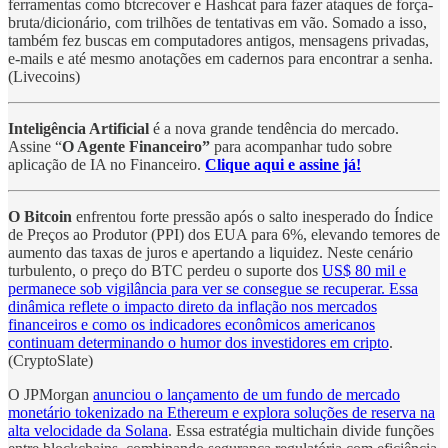
ferramentas como btcrecover e Hashcat para fazer ataques de força-
bruta/dicionário, com trilhões de tentativas em vão. Somado a isso,
também fez buscas em computadores antigos, mensagens privadas,
e-mails e até mesmo anotações em cadernos para encontrar a senha.
(Livecoins)
Inteligência Artificial
é a nova grande tendência do mercado.
Assine “
O Agente Financeiro”
para acompanhar tudo sobre
aplicação de IA no Financeiro.
Clique aqui e assine já!
O Bitcoin
enfrentou forte pressão após o salto inesperado do Índice
de Preços ao Produtor (PPI) dos EUA para 6%, elevando temores de
aumento das taxas de juros e apertando a liquidez. Neste cenário
turbulento, o preço do BTC perdeu o suporte dos
US$ 80 mil e
permanece sob vigilância para ver se consegue se recuperar. Essa
dinâmica reflete o impacto direto da inflação nos mercados
financeiros e como os indicadores econômicos americanos
continuam determinando o humor dos investidores em cripto
.
(CryptoSlate)
O JPMorgan
anunciou o lançamento de um fundo de mercado
monetário tokenizado na Ethereum e explora soluções de reserva na
alta velocidade da Solana
. Essa estratégia multichain divide funções