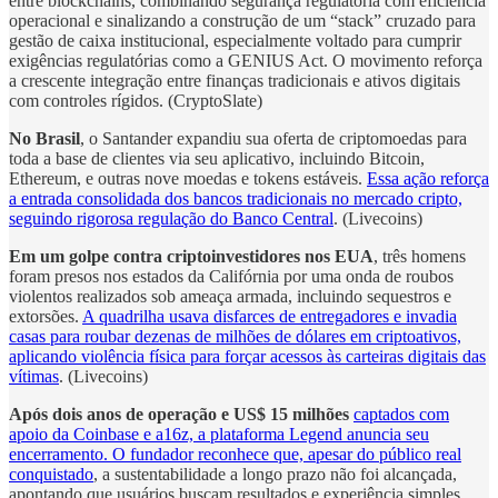
entre blockchains, combinando segurança regulatória com eficiência
operacional e sinalizando a construção de um “stack” cruzado para
gestão de caixa institucional, especialmente voltado para cumprir
exigências regulatórias como a GENIUS Act. O movimento reforça
a crescente integração entre finanças tradicionais e ativos digitais
com controles rígidos. (CryptoSlate)
No Brasil
, o Santander expandiu sua oferta de criptomoedas para
toda a base de clientes via seu aplicativo, incluindo Bitcoin,
Ethereum, e outras nove moedas e tokens estáveis.
Essa ação reforça
a entrada consolidada dos bancos tradicionais no mercado cripto,
seguindo rigorosa regulação do Banco Central
. (Livecoins)
Em um golpe contra criptoinvestidores nos EUA
, três homens
foram presos nos estados da Califórnia por uma onda de roubos
violentos realizados sob ameaça armada, incluindo sequestros e
extorsões.
A quadrilha usava disfarces de entregadores e invadia
casas para roubar dezenas de milhões de dólares em criptoativos,
aplicando violência física para forçar acessos às carteiras digitais das
vítimas
. (Livecoins)
Após dois anos de operação e US$ 15 milhões
captados com
apoio da Coinbase e a16z, a plataforma Legend anuncia seu
encerramento. O fundador reconhece que, apesar do público real
conquistado
, a sustentabilidade a longo prazo não foi alcançada,
apontando que usuários buscam resultados e experiência simples,