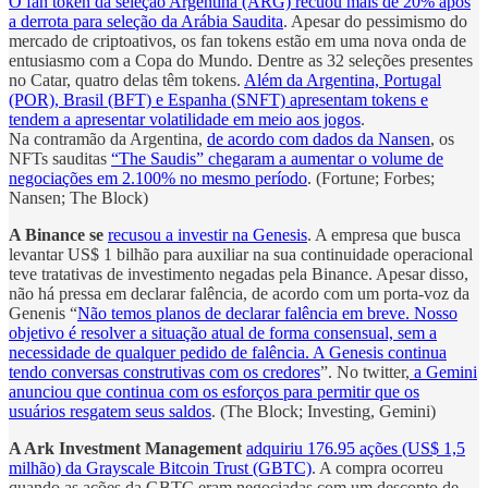
O fan token da seleção Argentina (ARG) recuou mais de 20% após
a derrota para seleção da Arábia Saudita
. Apesar do pessimismo do
mercado de criptoativos, os fan tokens estão em uma nova onda de
entusiasmo com a Copa do Mundo. Dentre as 32 seleções presentes
no Catar, quatro delas têm tokens.
Além da Argentina, Portugal
(POR), Brasil (BFT) e Espanha (SNFT) apresentam tokens e
tendem a apresentar volatilidade em meio aos jogos
.
Na contramão da Argentina,
de acordo com dados da Nansen
, os
NFTs sauditas
“The Saudis” chegaram a aumentar o volume de
negociações em 2.100% no mesmo período
. (Fortune; Forbes;
Nansen; The Block)
A Binance se
recusou a investir na Genesis
. A empresa que busca
levantar US$ 1 bilhão para auxiliar na sua continuidade operacional
teve tratativas de investimento negadas pela Binance. Apesar disso,
não há pressa em declarar falência, de acordo com um porta-voz da
Genenis “
Não temos planos de declarar falência em breve. Nosso
objetivo é resolver a situação atual de forma consensual, sem a
necessidade de qualquer pedido de falência. A Genesis continua
tendo conversas construtivas com os credores
”. No twitter,
a Gemini
anunciou que continua com os esforços para permitir que os
usuários resgatem seus saldos
. (The Block; Investing, Gemini)
A Ark Investment
Management
adquiriu 176.95 ações (US$ 1,5
milhão) da Grayscale Bitcoin Trust (GBTC)
. A compra ocorreu
quando as ações da GBTC eram negociadas com um desconto de