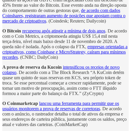
45% frente ao valor do Bitcoin. Esse evento anda na direção oposta
do comportamento de outras gestoras que,
de acordo com dados
Coinshares, registraram aumento de posições que apostam contra o
mercado de criptoativos
. (Coindesk; Reuters; Dailycoin)
O Bitcoin
recuperou após atingir a mínima de dois anos
. De acordo
com o Coin Metrics, a criptomoeda atingiu US$ 15,4 mil nesta
terça-feira, nível mais baixo desde 11 de novembro de 2020. A
queda não é isolada. Após o colapso da FTX,
empresas orientadas a
criptoativos, como Coinbase e MicroStrategy, caíram para mínimos
recordes
. (CNBC; DailyCoin)
A prova de reserva da Kucoin
intensificou os receios de novo
colapso
. De acordo com a The Block Research “A KuCoin detém
quase um quinto de suas reservas em KCS, seu próprio token de
troca. Se esse percentual começar a crescer rapidamente, pode se
tornar um motivo de preocupação, assim como o FTT ilíquido
formou a maior parte do balanço da FTX.” (ZyCrypto)
O Coinmarketcap
lançou uma ferramenta para permitir que os
usuários monitorem a prova de reservas de corretoras
. De acordo
com o anúncio, o rastreador detalha o total de ativos da empresa e
seus endereços de carteira pública, juntamente com os saldos, preço
atual e valores das carteiras. (CoinMarketCap)