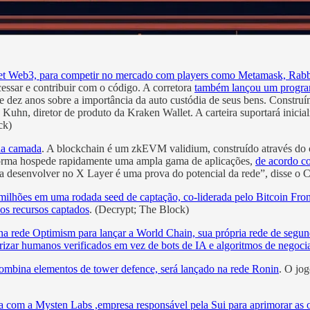
allet Web3, para competir no mercado com players como Metamask, Rab
cessar e contribuir com o código. A corretora
também lançou um progra
 dez anos sobre a importância da auto custódia de seus bens. Construí
c Kuhn, diretor de produto da Kraken Wallet. A carteira suportará inici
ck)
nda camada
. A blockchain é um zkEVM validium, construído através do 
forma hospede rapidamente uma ampla gama de aplicações,
de acordo c
am a desenvolver no X Layer é uma prova do potencial da rede”, disse
ilhões em uma rodada seed de captação, co-liderada pelo Bitcoin Fron
os recursos captados
. (Decrypt; The Block)
na rede Optimism para lançar a World Chain, sua própria rede de segu
orizar humanos verificados em vez de bots de IA e algoritmos de negoci
mbina elementos de tower defence, será lançado na rede Ronin
. O jo
a com a Mysten Labs ,empresa responsável pela Sui para aprimorar as 