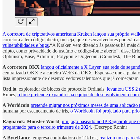
A corretora de criptoativos americana Kraken lançou sua própria w
corretora a ter código aberto, ou seja, que desenvolvedores poderão a
vulnerabilidades e bugs
.“A Kraken vem dizendo às pessoas há mais de
cripto, como privacidade do usuário e código-fonte aberto”, disse Eri
Optimism, Base, Arbitrum, Polygon e Dogecoin. (Coindesk; The Blo
A corretora OKX
lançou oficialmente a X Layer, sua rede de segu
centralizada OKX e a carteira Web3 da OKX. Espera-se que a plata
lista impressionante de desenvolvedores talentosos que já começar
Ord.io
, explorador de blocos do protocolo Ordinals,
levantou US$ 2 m
Runes,
o time pretende expandir sua equipe de desenvolvimento com 
A Worldcoin
pretende migrar nos próximos meses de uma aplicação 
humana por escaneamento de íris,
o Worldcoin foi projetado para pri
Ragnarok: Monster World
,
um jogo baseado no IP Ragnarok que co
programado para o terceiro trimestre de 2024
. (Decrypt; Ronin)
A ByteDance
, empresa controladora do TikTok,
realizou uma parceri