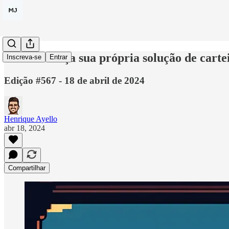
Kraken lança sua própria solução de cartei
Inscreva-se
Entrar
Edição #567 - 18 de abril de 2024
Henrique Ayello
abr 18, 2024
Compartilhar