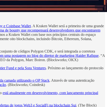
by e Coinbase Wallet
. A Kraken Wallet será a primeira de uma grande
ma de bounty que recompensará desenvolvedores que encontrarem
mos a Kraken Wallet com base nos princípios centrais do espaço
almente oito blockchains, incluindo Bitcoin, Ethereum, Solana,
conjunto de códigos Polygon CDK, e será integrada a corretora
om uma postagem no blog do diretor de marketing Haider Rafique
. “A
 o CEO da Polygon, Marc Boiron. (Blockworks; OKX)
tier Fund e pela Sora Ventures
. Próximo ao lançamento do protocolo
nda camada utilizando o OP Stack
. Através de uma autenticação
ação
. (Blockworks; Coindesk)
go
está atualmente em desenvolvimento, com lançamento principal
ofertas de jogos Web3 e SocialFi na blockchain Sui
. (The Block)