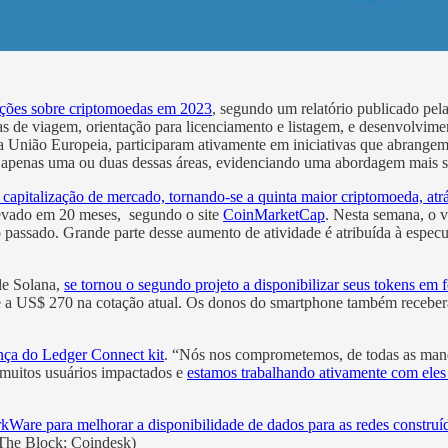
lações sobre criptomoedas em 2023
, segundo um relatório publicado pel
de viagem, orientação para licenciamento e listagem, e desenvolviment
 União Europeia, participaram ativamente em iniciativas que abrangem tod
 apenas uma ou duas dessas áreas, evidenciando uma abordagem mais se
capitalização de mercado, tornando-se a quinta maior criptomoeda, 
levado em 20 meses, segundo o site
CoinMarketCap
. Nesta semana, o v
ssado. Grande parte desse aumento de atividade é atribuída à especul
de Solana,
se tornou o segundo projeto a disponibilizar seus tokens e
lente a US$ 270 na cotação atual. Os donos do smartphone também rec
ança do Ledger Connect kit
. “Nós nos comprometemos, de todas as manei
 muitos usuários impactados e
estamos trabalhando ativamente com eles 
kWare para melhorar a disponibilidade de dados para as redes construída
(The Block; Coindesk)