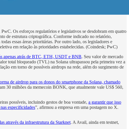
a PwC. Os esforços regulatórios e legislativos se desdobram em quatro
o de estrutura criptográfica. Conforme indicado no relatório,
as essas áreas prioritárias. Por outro lado, os legisladores e
letiva em relação às prioridades estabelecidas. (Coindesk; PwC)
atrás apenas atrás de BTC, ETH, USDT e BNB
. Seu valor de mercado
alor total bloqueado (TVL) na Solana ultrapassou pela primeira vez a
ação em torno de possíveis airdrops na rede, além do surgimento de
m forma de airdrop para os donos do smartphone da Solana, chamado
eberam 30 milhões da memecoin BONK, que atualmente vale US$ 560,
ras possíveis, incluindo gestos de boa vontade,
a garantir que isso
nas especificidades
”, afirmou a empresa em uma postagem no X.
s através da infraestrutura da Starknet
. A Avail, ainda em testnet,