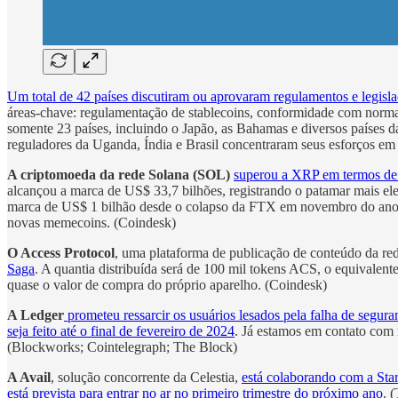
Um total de 42 países discutiram ou aprovaram regulamentos e legis
áreas-chave: regulamentação de stablecoins, conformidade com normas 
somente 23 países, incluindo o Japão, as Bahamas e diversos países da
reguladores da Uganda, Índia e Brasil concentraram seus esforços em
A criptomoeda da rede Solana (SOL)
superou a XRP em termos de 
alcançou a marca de US$ 33,7 bilhões, registrando o patamar mais e
marca de US$ 1 bilhão desde o colapso da FTX em novembro do ano pa
novas memecoins. (Coindesk)
O Access Protocol
, uma plataforma de publicação de conteúdo da re
Saga
. A quantia distribuída será de 100 mil tokens ACS, o equiva
quase o valor de compra do próprio aparelho. (Coindesk)
A Ledger
prometeu ressarcir os usuários lesados pela falha de segur
seja feito até o final de fevereiro de 2024
. Já estamos em contato com
(Blockworks; Cointelegraph; The Block)
A Avail
, solução concorrente da Celestia,
está colaborando com a Star
está prevista para entrar no ar no primeiro trimestre do próximo ano
. 