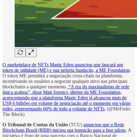
O marketplace de NFTs Magic Eden anunciou que lançará um
token de utilidade (ME) e sua própria fundação, a ME Foundation
.
O token ME permitirá a negociação cross-chain na plataforma,
incentivando os usuários a negociar qualquer ativo nas principais
blockchains a qualquer momento.
“A era do maximalismo de rede
única acabou”, disse Matt Szenics, diretor da ME Foundation,
acrescentando que a plataforma Magic Eden já alcançou mais de
US$ 6 bilhões em volume de negociação até o momento em várias
redes, representando 60% de todo a volume de NFTs
. (@MeFndn;
The Block)
O Tribunal de Contas da União
(TCU)
anunciou que a Rede
Blockchain Brasil (RBB) iniciou sua transição para a fase piloto
. A
iniciativa é fruto de uma parceria com o Banco Nacional de