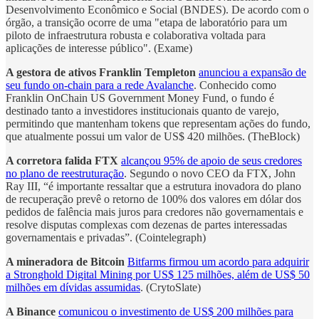
Desenvolvimento Econômico e Social (BNDES). De acordo com o
órgão, a transição ocorre de uma "etapa de laboratório para um
piloto de infraestrutura robusta e colaborativa voltada para
aplicações de interesse público". (Exame)
A gestora de ativos Franklin Templeton
anunciou a expansão de
seu fundo on-chain para a rede Avalanche
. Conhecido como
Franklin OnChain US Government Money Fund, o fundo é
destinado tanto a investidores institucionais quanto de varejo,
permitindo que mantenham tokens que representam ações do fundo,
que atualmente possui um valor de US$ 420 milhões. (TheBlock)
A corretora falida FTX
alcançou 95% de apoio de seus credores
no plano de reestruturação
. Segundo o novo CEO da FTX, John
Ray III, “é importante ressaltar que a estrutura inovadora do plano
de recuperação prevê o retorno de 100% dos valores em dólar dos
pedidos de falência mais juros para credores não governamentais e
resolve disputas complexas com dezenas de partes interessadas
governamentais e privadas”. (Cointelegraph)
A mineradora de Bitcoin
Bitfarms firmou um acordo para adquirir
a Stronghold Digital Mining por US$ 125 milhões, além de US$ 50
milhões em dívidas assumidas
. (CrytoSlate)
A Binance
comunicou o investimento de US$ 200 milhões para