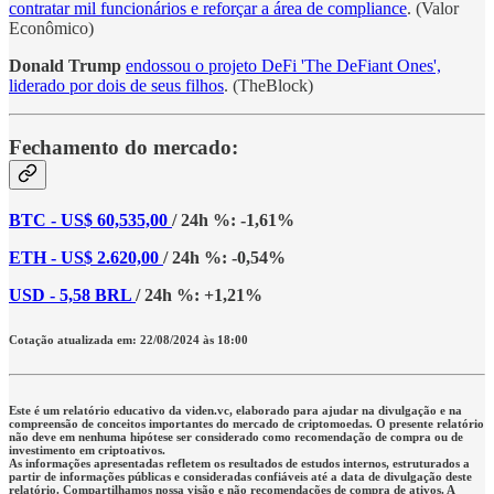
contratar mil funcionários e reforçar a área de compliance
. (Valor
Econômico)
Donald Trump
endossou o projeto DeFi 'The DeFiant Ones',
liderado por dois de seus filhos
. (TheBlock)
Fechamento do mercado:
BTC - US$ 60,535,00
/ 24h %: -1,61%
ETH - US$ 2.620,00
/ 24h %: -0,54%
USD - 5,58 BRL
/ 24h %: +1,21%
Cotação atualizada em: 22/08/2024 às 18:00
Este é um relatório educativo da viden.vc, elaborado para ajudar na divulgação e na
compreensão de conceitos importantes do mercado de criptomoedas. O presente relatório
não deve em nenhuma hipótese ser considerado como recomendação de compra ou de
investimento em criptoativos.
As informações apresentadas refletem os resultados de estudos internos, estruturados a
partir de informações públicas e consideradas confiáveis até a data de divulgação deste
relatório. Compartilhamos nossa visão e não recomendações de compra de ativos. A