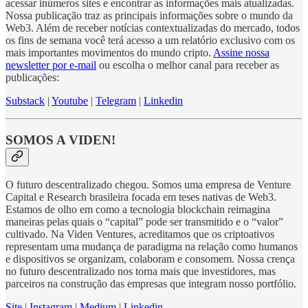
acessar inúmeros sites e encontrar as informações mais atualizadas.
Nossa publicação traz as principais informações sobre o mundo da
Web3. Além de receber notícias contextualizadas do mercado, todos
os fins de semana você terá acesso a um relatório exclusivo com os
mais importantes movimentos do mundo cripto.
Assine nossa
newsletter por e-mail
ou escolha o melhor canal para receber as
publicações:
Substack
|
Youtube
|
Telegram
|
Linkedin
SOMOS A VIDEN!
O futuro descentralizado chegou. Somos uma empresa de Venture
Capital e Research brasileira focada em teses nativas de Web3.
Estamos de olho em como a tecnologia blockchain reimagina
maneiras pelas quais o “capital” pode ser transmitido e o “valor”
cultivado. Na Viden Ventures, acreditamos que os criptoativos
representam uma mudança de paradigma na relação como humanos
e dispositivos se organizam, colaboram e consomem. Nossa crença
no futuro descentralizado nos torna mais que investidores, mas
parceiros na construção das empresas que integram nosso portfólio.
Site
|
Instagram
|
Medium
|
Linkedin