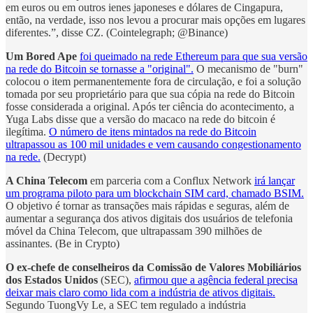
em euros ou em outros ienes japoneses e dólares de Cingapura,
então, na verdade, isso nos levou a procurar mais opções em lugares
diferentes.”, disse CZ. (Cointelegraph; @Binance)
Um Bored Ape
foi queimado na rede Ethereum para que sua versão
na rede do Bitcoin se tornasse a "original".
O mecanismo de "burn"
colocou o item permanentemente fora de circulação, e foi a solução
tomada por seu proprietário para que sua cópia na rede do Bitcoin
fosse considerada a original. Após ter ciência do acontecimento, a
Yuga Labs disse que a versão do macaco na rede do bitcoin é
ilegítima.
O número de itens mintados na rede do Bitcoin
ultrapassou as 100 mil unidades e vem causando congestionamento
na rede.
(Decrypt)
A China Telecom
em parceria com a Conflux Network
irá lançar
um programa piloto para um blockchain SIM card, chamado BSIM.
O objetivo é tornar as transações mais rápidas e seguras, além de
aumentar a segurança dos ativos digitais dos usuários de telefonia
móvel da China Telecom, que ultrapassam 390 milhões de
assinantes. (Be in Crypto)
O ex-chefe de conselheiros da Comissão de Valores Mobiliários
dos Estados Unidos
(SEC),
afirmou que a agência federal precisa
deixar mais claro como lida com a indústria de ativos digitais.
Segundo TuongVy Le, a SEC tem regulado a indústria