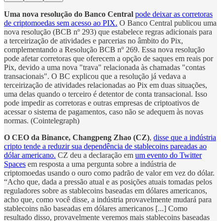
Uma nova resolução do Banco Central
pode deixar as corretoras
de criptomoedas sem acesso ao PIX.
O Banco Central publicou uma
nova resolução (BCB nº 293) que estabelece regras adicionais para
a terceirização de atividades e parcerias no âmbito do Pix,
complementando a Resolução BCB nº 269. Essa nova resolução
pode afetar corretoras que oferecem a opção de saques em reais por
Pix, devido a uma nova "trava" relacionada às chamadas "contas
transacionais". O BC explicou que a resolução já vedava a
terceirização de atividades relacionadas ao Pix em duas situações,
uma delas quando o terceiro é detentor de conta transacional. Isso
pode impedir as corretoras e outras empresas de criptoativos de
acessar o sistema de pagamentos, caso não se adequem às novas
normas. (Cointelegraph)
O CEO da Binance, Changpeng Zhao (CZ)
,
disse que a indústria
cripto tende a reduzir sua dependência de stablecoins pareadas ao
dólar americano.
CZ deu a declaração em
um evento do Twitter
Spaces
em resposta a uma pergunta sobre a indústria de
criptomoedas usando o ouro como padrão de valor em vez do dólar.
“Acho que, dada a pressão atual e as posições atuais tomadas pelos
reguladores sobre as stablecoins baseadas em dólares americanos,
acho que, como você disse, a indústria provavelmente mudará para
stablecoins não baseadas em dólares americanos [...] Como
resultado disso, provavelmente veremos mais stablecoins baseadas