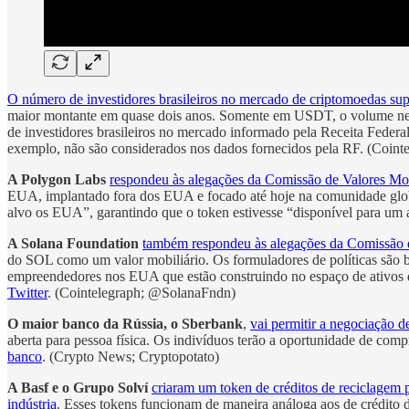
O número de investidores brasileiros no mercado de criptomoedas sup
maior montante em quase dois anos. Somente em USDT, o volume negoc
de investidores brasileiros no mercado informado pela Receita Federal
exemplo, não são considerados nos dados fornecidos pela RF. (Coint
A Polygon Labs
respondeu às alegações da Comissão de Valores Mob
EUA, implantado fora dos EUA e focado até hoje na comunidade glob
alvo os EUA”, garantindo que o token estivesse “disponível para u
A Solana Foundation
também respondeu às alegações da Comissão d
do SOL como um valor mobiliário. Os formuladores de políticas são be
empreendedores nos EUA que estão construindo no espaço de ativos dig
Twitter
. (Cointelegraph; @SolanaFndn)
O maior banco da Rússia, o Sberbank
,
vai permitir a negociação d
aberta para pessoa física. Os indivíduos terão a oportunidade de comp
banco
. (Crypto News; Cryptopotato)
A Basf e o Grupo Solví
criaram um token de créditos de reciclagem 
indústria
. Esses tokens funcionam de maneira análoga aos de crédito 