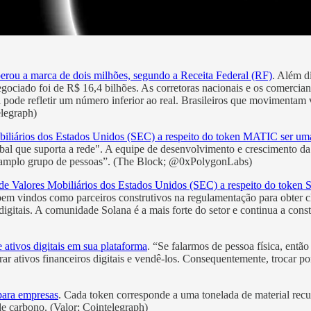
erou a marca de dois milhões, segundo a Receita Federal (RF)
. Além d
iado foi de R$ 16,4 bilhões. As corretoras nacionais e os comercian
 pode refletir um número inferior ao real. Brasileiros que movimentam 
elegraph)
iliários dos Estados Unidos (SEC) a respeito do token MATIC ser uma
al que suporta a rede". A equipe de desenvolvimento e crescimento d
m amplo grupo de pessoas”. (The Block; @0xPolygonLabs)
e Valores Mobiliários dos Estados Unidos (SEC) a respeito do token 
m vindos como parceiros construtivos na regulamentação para obter cla
itais. A comunidade Solana é a mais forte do setor e continua a const
e ativos digitais em sua plataforma
. “Se falarmos de pessoa física, entã
rar ativos financeiros digitais e vendê-los. Consequentemente, trocar po
para empresas
. Cada token corresponde a uma tonelada de material re
de carbono. (Valor; Cointelegraph)