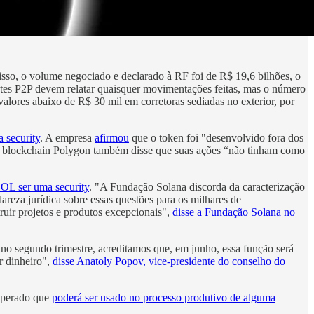
isso, o volume negociado e declarado à RF foi de R$ 19,6 bilhões, o
tes P2P devem relatar quaisquer movimentações feitas, mas o número
valores abaixo de R$ 30 mil em corretoras sediadas no exterior, por
 security
. A empresa
afirmou
que o token foi "desenvolvido fora dos
a blockchain Polygon também disse que suas ações “não tinham como
SOL ser uma security
. "A Fundação Solana discorda da caracterização
reza jurídica sobre essas questões para os milhares de
ruir projetos e produtos excepcionais",
disse a Fundação Solana no
o no segundo trimestre, acreditamos que, em junho, essa função será
r dinheiro",
disse Anatoly Popov, vice-presidente do conselho do
cuperado que
poderá ser usado no processo produtivo de alguma