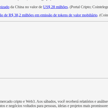
nizado
da China no valor de
US$ 28 milhões
. (Portal Cripto; Cointeleg
ão de R$ 38,2 milhões em emissão de tokens de valor mobiliário
. (Coi
rcado cripto e Web3. Aos sábados, você receberá relatórios e análises 
tos e negócios voltados para pessoas, ideias e projetos mais promissor