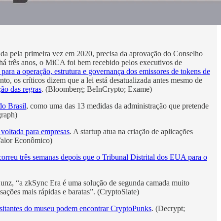
uzida pela primeira vez em 2020, precisa da aprovação do Conselho
há três anos, o MiCA foi bem recebido pelos executivos de
s para a operação, estrutura e governança dos emissores de tokens de
to, os críticos dizem que a lei está desatualizada antes mesmo de
ção das regras
. (Bloomberg; BeInCrypto; Exame)
do Brasil
, como uma das 13 medidas da administração que pretende
graph)
 voltada para empresas
. A startup atua na criação de aplicações
Valor Econômico)
correu três semanas depois que o Tribunal Distrital dos EUA para o
Kunz, “a zkSync Era é uma solução de segunda camada muito
nsações mais rápidas e baratas”. (CryptoSlate)
isitantes do museu podem encontrar CryptoPunks
. (Decrypt;