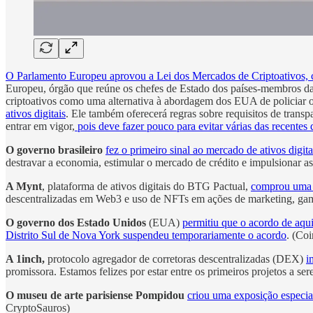
O Parlamento Europeu aprovou a Lei dos Mercados de Criptoativos
Europeu, órgão que reúne os chefes de Estado dos países-membros da 
criptoativos como uma alternativa à abordagem dos EUA de policiar o 
ativos digitais
. Ele também oferecerá regras sobre requisitos de transp
entrar em vigor,
pois deve fazer pouco para evitar várias das recentes 
O governo brasileiro
fez o primeiro sinal ao mercado de ativos digi
destravar a economia, estimular o mercado de crédito e impulsionar a
A Mynt
, plataforma de ativos digitais do BTG Pactual,
comprou uma p
descentralizadas em Web3 e uso de NFTs em ações de marketing, gam
O governo dos Estado Unidos
(EUA)
permitiu que o acordo de aqu
Distrito Sul de Nova York suspendeu temporariamente o acordo
. (Co
A 1inch,
protocolo agregador de corretoras descentralizadas (DEX)
i
promissora. Estamos felizes por estar entre os primeiros projetos a se
O museu de arte parisiense Pompidou
criou uma exposição especi
CryptoSauros)