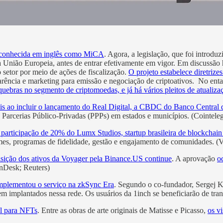
, conhecida em inglês como MiCA
. Agora, a legislação, que foi introd
União Europeia, antes de entrar efetivamente em vigor. Em discussão 
setor por meio de ações de fiscalização.
O projeto estabelece diretrize
arência e marketing para emissão e negociação de criptoativos. No entan
quebras no segmento de criptomoedas, e já há vários pleitos de atualiza
tais ao incluir o lançamento do Real Digital, a CBDC do Banco Central 
s Parcerias Público-Privadas (PPPs) em estados e municípios. (Cointele
articipação de 20% do Lumx Studios, startup brasileira de blockchain
es, programas de fidelidade, gestão e engajamento de comunidades. (
isição dos ativos da Voyager pela Binance.US continue
. A aprovação
o
inDesk; Reuters)
mplementou o serviço na zkSync Era
. Segundo o co-fundador, Sergej 
rem implantados nessa rede. Os usuários da 1inch se beneficiarão de tra
al para NFTs
. Entre as obras de arte originais de Matisse e Picasso,
os v