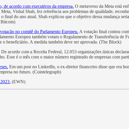
do, de acordo com executivos da empresa.
O metaverso da Meta está enfr
a Meta, Vishal Shah, fez referência aos problemas de qualidade, recon
 o final do ano atual. Shah explicou que o objetivo dessa mudança seria
Bitcoin)
m votação no comitê do Parlamento Europeu.
A votação final contou com
arlamento Europeu também votam o Regulamento de Transferência de Fun
r e o beneficiário. A medida também deve ser aprovada. (The Block)
De acordo com a Receita Federal, 12.053 organizações únicas declar
ho. Esse é o mês com o maior número registrado de empresas com part
eses.
Em um post no LinkedIn, o ex-diretor financeiro disse que era ho
mpresa no futuro. (Cointelegraph)
 2023.
(EWN)