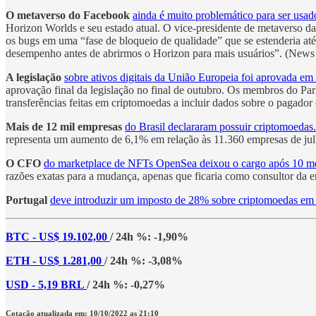
O metaverso do Facebook
ainda é muito problemático para ser usa
Horizon Worlds e seu estado atual. O vice-presidente de metaverso d
os bugs em uma “fase de bloqueio de qualidade” que se estenderia até
desempenho antes de abrirmos o Horizon para mais usuários”. (News 
A legislação
sobre ativos digitais da União Europeia foi aprovada e
aprovação final da legislação no final de outubro. Os membros do P
transferências feitas em criptomoedas a incluir dados sobre o pagado
Mais de 12 mil empresas
do Brasil declararam possuir criptomoedas.
representa um aumento de 6,1% em relação às 11.360 empresas de jul
O CFO
do marketplace de NFTs OpenSea deixou o cargo após 10 m
razões exatas para a mudança, apenas que ficaria como consultor da e
Portugal
deve introduzir um imposto de 28% sobre criptomoedas em
BTC - US$ 19.102,00
/ 24h %: -1,90%
ETH - US$ 1.281,00
/ 24h %: -3,08%
USD - 5,19 BRL
/ 24h %: -0,27%
Cotação atualizada em: 10/10/2022 as 21:10