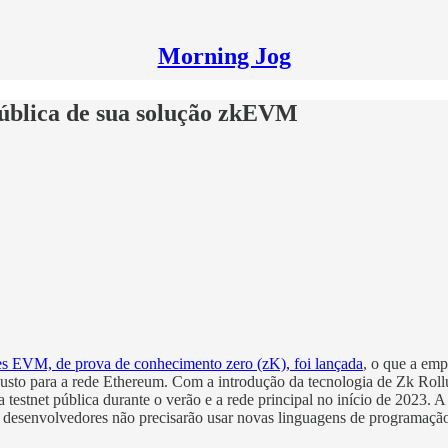
Morning Jog
pública de sua solução zkEVM
stes EVM, de prova de conhecimento zero (zK), foi lançada
, o que a em
custo para a rede Ethereum. Com a introdução da tecnologia de Zk Rollup
testnet pública durante o verão e a rede principal no início de 2023.
senvolvedores não precisarão usar novas linguagens de programação e p