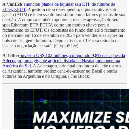
A VanEck
anunciou planos de liquidar seu ETF de futuros de
Ether, EFUT
. A gestora citou desempenho, liquidez, ativos sob
gestão (AUM) e interesse do investidor como fatores por trás de sua
decisão. A empresa também apontou a recente aprovação de seu
spot Ethereum ETP, ETHV, como um motivo chave para o
fechamento do EFUT. Os acionistas do fundo têm até o fechamento
do mercado em 16 de setembro de 2024 para vender suas ações na
bolsa de listagem do fundo. Depois disso, o ETF será retirado da
lista e a negociação cessará. (CryptoSlate)
A Tether
investiu US$ 102 milhões, comprando 9,8% das ações da
Adecoagro, uma gigante agrícola listada na Nasdaq que opera na
América do Sul
. A Adecoagro, principal produtora de leite e arroz
da Argentina, também produz cana-de-açúcar no Brasil e outras
culturas na Argentina e no Uruguai. (The Block)