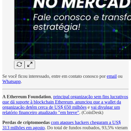
Se você ficou interessado, entre em contato conosco por
email
ou
Whatsapp
.
A Ethereum Foundation
,
principal organização sem fins lucrativos
que dá suporte à blockchain Ethereum, anunciou que a wallet da
organização detém cerca de US$ 650 milhões
e
vai divulgar um
relatório financeiro atualizado "em breve"
. (CoinDesk)
Perdas de criptomoedas
com ataques hackers chegaram a US$
313 milhões em agosto
. Do total de fundos roubados, 93,5% vieram