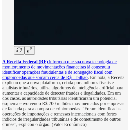
A Receita Federal (RF)
informou que sua nova tecnologia de
monitoramento de movimentações financeiras já conseguiu
identificar operações fraudulentas e de sonegação fiscal com
criptomoedas que somam cerca de R$ 1 bilhão
. Em nota, a Receita
explicou que a nova plataforma, criada por auditores fiscais e
analistas tributários, utiliza algoritmos de inteligência artificial para
aumentar a capacidade de detectar fraudes e ilegalidades. Em um
dos casos, as autoridades tributárias identificaram um potencial
esquema envolvendo R$ 700 milhões movimentados por empresas
de fachada para a compra de criptomoedas. “Foram identificadas
operações de importações e remessas internacionais com fortes
indícios de irregularidades tributárias e de cometimento de outros
crimes”, explicou o órgão. (Valor Econômico)