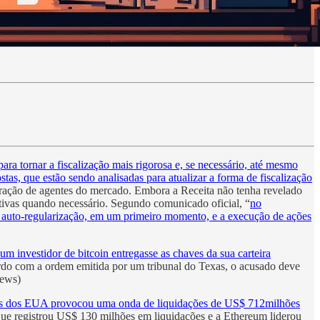
ra tornar a fiscalização mais rigorosa e, se necessário, até mesmo
as, que estão sendo analisadas para atualizar a forma de fiscalização
oração de agentes do mercado. Embora a Receita não tenha revelado
tivas quando necessário. Segundo comunicado oficial, “
no
de auto-regularização, em um primeiro momento, e a execução de ações
investidor de bitcoin entregasse as chaves da sua carteira
cordo com a ordem emitida por um tribunal do Texas, o acusado deve
News)
ões dos EUA provocou uma onda de liquidações de US$ 712milhões
, que registrou US$ 130 milhões em liquidações e a Ethereum liderou