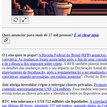
Quer anunciar para mais de 27 mil pessoas?
É só clicar aqui
.
O Leão quer te pegar!
A Receita Federal do Brasil (RFB) anunciou q
coercitiva. As mudanças foram anunciadas após o fim de uma consulta p
e de cobrança dos impostos sobre cripto
. A RFB também planeja insti
os detalhes das mudanças nem o seu impacto na Declaração Anual de I
planejamento da fiscalização, após a regulamentação a ser atualizada
coercitivas, quando necessárias, em estágio posterior
”. (Portal do Bit
Juiz obriga investidor cripto a entregar chaves privadas
.
Promotor
contendo aproximadamente US$ 124 milhões
. Essa medida sem prece
revelar todas as chaves privadas e identificar todos os dispositivos 
BTC tem solavanco e US$ 712 milhões são liquidados
.
A correlaç
nas últimas 48 horas, atingindo 237 mil traders, segundo dados da Co