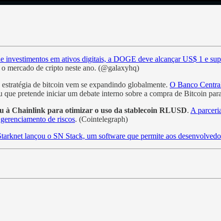
e investimentos em ativos digitais, a DOGE deve alcançar US$ 1 e sup
 o mercado de cripto neste ano. (@galaxyhq)
a estratégia de bitcoin vem se expandindo globalmente.
O Banco Central
 que pretende iniciar um debate interno sobre a compra de Bitcoin para 
uniu à Chainlink para otimizar o uso da stablecoin RLUSD
.
A parceri
e gerenciamento de riscos
. (Cointelegraph)
Starknet lançou o SN Stack, um software que permite aos desenvolvedo