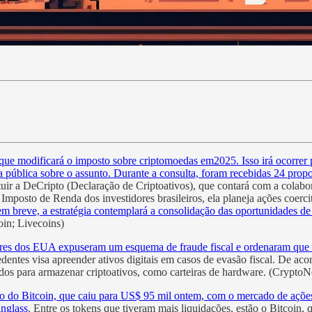
ue modificará o imposto sobre criptomoedas em2025. Isso irá ocorrer pa
ública sobre o assunto. Durante a consulta, foram recebidas 24 propost
tuir a DeCripto (Declaração de Criptoativos), que contará com a colab
mposto de Renda dos investidores brasileiros, ela planeja ações coerci
 em breve, a estratégia contemplará a consolidação das oportunidades 
coin; Livecoins)
es dos EUA expuseram um esquema de fraude fiscal e ordenaram que um 
dentes visa apreender ativos digitais em casos de evasão fiscal. De a
usados para armazenar criptoativos, como carteiras de hardware. (Crypto
ão do Bitcoin, que caiu para US$ 95 mil ontem, com o mercado de aç
inglass
. Entre os tokens que tiveram mais liquidações, estão o Bitcoin