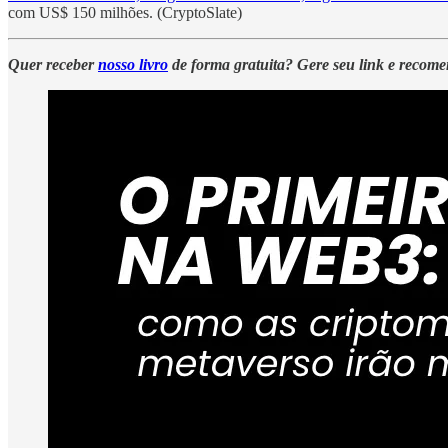
com US$ 150 milhões. (CryptoSlate)
Quer receber
nosso livro
de forma gratuita? Gere seu link e recom