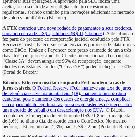
aprimorar suas operações. A aprovação pela SEC indica uma
aceitação crescente de ativos digitais dentro de estruturas
regulatórias, abrindo caminho para inovações adicionais no mercado
de valores mobiliários. (Binance)
A FTX
anunciou uma nova rodada de pagamentos a seus credores,
somando cerca de US$ 2,2 bilhões (R$ 11,5 bilhões)
. A distribuição
faz parte do processo de recuperação judicial conduzido pela FTX
Recovery Trust. Os recursos serão enviados por meio de plataformas
como BitGo, Kraken e Payoneer, com prazo estimado de um a três
dias úteis para processamento. Clientes internacionais da chamada
“Classe 5A” devem atingir até 96% de recuperação, enquanto
clientes nos Estados Unidos (“Classe 5B”) poderão chegar a 100%.
(Portal do Bitcoin)
Bitcoin e Ethereum oscilam enquanto Fed mantém taxas de
juros estáveis.
O Federal Reserve (Fed) manteve sua taxa de juros
de referência estável na quarta-feira (18), mantendo uma postura
cautelosa, pois o aumento dos custos de energia ameaça complicar
sua capacidade de equilibrar as pressões persistentes de preços com
um mercado de trabalho em desaceleração nos EUA
. O Bitcoin
recentemente foi negociado em torno de US$ 71,8 mil, uma queda
de 3,6% no último dia, de acordo com o CoinGecko. No mesmo
período, a Ethereum caiu 5,3%, para US$ 2,2 mil (Portal do Bitcoin)
A corretora Kraken
decidiu congelar seus planos de realizar uma