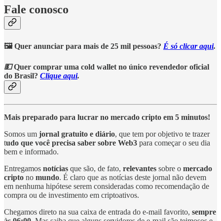
Fale conosco
🖼️ Quer anunciar para mais de 25 mil pessoas?
É só clicar aqui
.
💵
Quer comprar uma cold wallet no único revendedor oficial
do Brasil?
Clique aqui
.
Mais preparado para lucrar no mercado cripto em 5 minutos!
Somos um
jornal gratuito e diário
, que tem por objetivo te trazer
t
udo que você precisa saber sobre Web3
para começar o seu dia
bem e informado.
Entregamos
notícias
que são, de fato,
relevantes
sobre o
mercado
cripto
no
mundo
. É claro que as notícias deste jornal não devem
em nenhuma hipótese serem consideradas como recomendação de
compra ou de investimento em criptoativos.
Chegamos direto na sua caixa de entrada do e-mail favorito,
sempre
às 06:00
. Mas saiba que alguns servidores de e-mail são teimosos e