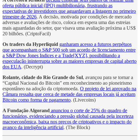
oferta pública inicial (IPO) multibilionária, frustrando as
expectativas de investidores que aguardavam a listagem no primeiro
trimestre de 2026
. A decisão, motivada por condições de mercado
adversas e avaliações de risco, coloca em espera uma das estreias
mais aguardadas do setor, que visava uma avaliação próxima a US$
20 bilhões. (CriptoFacil)
Os traders da Hyperliquid
ganharam acesso a futuros perpétuos
que acompanham o S&P 500 sob um acordo de licenciamento entre
a S&P Dow Jones Indices e a Trade[XYZ], possibilitando a
especulação ininterrupta sobre as maiores empresas de capital aberto
dos EUA
. (Decrypt)
Rolante, cidade do Rio Grande do Sul
, avançou para se tornar a
“Capital Nacional do Bitcoin” em reconhecimento ao pioneirismo
espontâneo na adoção da criptomoeda.
O projeto de lei aprovado na
Câmara ressalta que cerca de metade das empresas locais já aceitam
Bitcoin como forma de pagamento
. (Livecoins)
A Fundação Algorand
anunciou o corte de 25% do quadro de
funcionários, evidenciando a pressão global causada pela incerteza
macroeconômica, baixa nos preços de criptoativos e o impacto do
avanço da inteligência artificial
. (The Block)