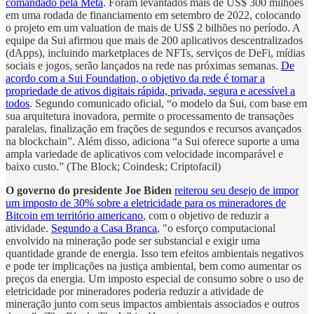
comandado pela Meta
. Foram levantados mais de US$ 300 milhões
em uma rodada de financiamento em setembro de 2022, colocando
o projeto em um valuation de mais de US$ 2 bilhões no período. A
equipe da Sui afirmou que mais de 200 aplicativos descentralizados
(dApps), incluindo marketplaces de NFTs, serviços de DeFi, mídias
sociais e jogos, serão lançados na rede nas próximas semanas.
De
acordo com a Sui Foundation, o objetivo da rede é tornar a
propriedade de ativos digitais rápida, privada, segura e acessível a
todos
. Segundo comunicado oficial, “o modelo da Sui, com base em
sua arquitetura inovadora, permite o processamento de transações
paralelas, finalização em frações de segundos e recursos avançados
na blockchain”. Além disso, adiciona “a Sui oferece suporte a uma
ampla variedade de aplicativos com velocidade incomparável e
baixo custo.” (The Block; Coindesk; Criptofacil)
O governo do presidente Joe Biden
reiterou seu desejo de impor
um imposto de 30% sobre a eletricidade para os mineradores de
Bitcoin em território americano
, com o objetivo de reduzir a
atividade.
Segundo a Casa Branca
, "o esforço computacional
envolvido na mineração pode ser substancial e exigir uma
quantidade grande de energia. Isso tem efeitos ambientais negativos
e pode ter implicações na justiça ambiental, bem como aumentar os
preços da energia. Um imposto especial de consumo sobre o uso de
eletricidade por mineradores poderia reduzir a atividade de
mineração junto com seus impactos ambientais associados e outros