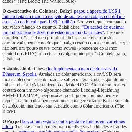
danos”. (The Block; The White House)
O ex-executivo da Coinbase, Balaji
,
pagou a aposta de US$ 1
milhão feita em março a respeito de sua tese no colapso do dólar e
ascensão do bitcoin para US$ 1 milhão
. No tweet, que acompanha
seu vídeo falando do assunto, Balaji disse:
"Eu acabei de queimar
um milhão para te dizer que estão imprimindo trilhões”.
Ele ainda
completou, “gastei meu próprio dinheiro para enviar um sinal
comprovadamente caro de que há algo errado com a economia e que
não será um 'pouso suave' como Powell (Presidente do Banco
Central dos EUA) promete - mas algo muito pior.” (Cointelegraph;
@balajis)
A stablecoin da Curve
foi implementada na rede de testes da
Ethereum, Sepolia
. Atrelada ao dólar americano, a crvUSD será
uma stablecoin descentralizada e sobrecolateralizada, seguindo uma
linha similar a DAI, stablecoin da MakerDAO. Além disso, o ativo
contará com um novo algoritmo chamado Lending-Liquidating
AMM (LLAMMA), responsável por liquidar continuamente e
depositar automaticamente garantias para gerenciar o risco associado
à stablecoin, mantendo sua paridade com o dólar americano. (The
Block)
O Paypal
lançou um seguro contra perda de fundos em corretoras
cripto
. Trata-se de uma cobertura para diversos incidentes e fraudes
que visa
proteger o usuário contra perdas financeiras
. (Coingape;