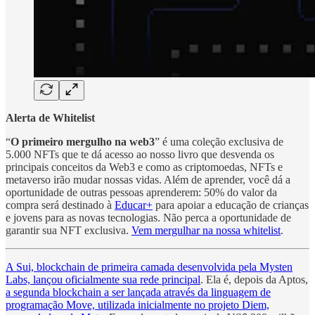
Alerta de Whitelist
“
O primeiro mergulho na web3
” é uma coleção exclusiva de
5.000 NFTs que te dá acesso ao nosso livro que desvenda os
principais conceitos da Web3 e como as criptomoedas, NFTs e
metaverso irão mudar nossas vidas. Além de aprender, você dá a
oportunidade de outras pessoas aprenderem: 50% do valor da
compra será destinado à
Educar+
para apoiar a educação de crianças
e jovens para as novas tecnologias. Não perca a oportunidade de
garantir sua NFT exclusiva.
Vem mergulhar na nossa whitelist
.
A Sui, blockchain de primeira camada desenvolvida pela Mysten
Labs, lançou oficialmente sua rede principal
. Ela é, depois da Aptos,
a segunda blockchain a ser lançada através da linguagem de
programação Move, utilizada inicialmente no projeto Diem,