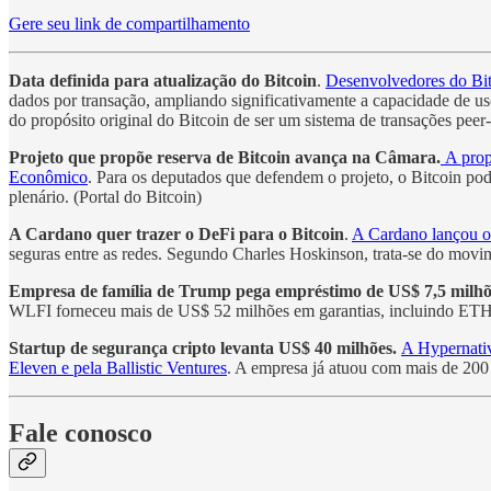
Gere seu link de compartilhamento
Data definida para atualização do Bitcoin
.
Desenvolvedores do Bi
dados por transação, ampliando significativamente a capacidade de us
do propósito original do Bitcoin de ser um sistema de transações peer-
Projeto que propõe reserva de Bitcoin avança na Câmara.
A prop
Econômico
. Para os deputados que defendem o projeto, o Bitcoin pode
plenário. (Portal do Bitcoin)
A Cardano quer trazer o DeFi para o Bitcoin
.
A Cardano lançou o 
seguras entre as redes. Segundo Charles Hoskinson, trata-se do movim
Empresa de família de Trump pega empréstimo de US$ 7,5 milhõ
WLFI forneceu mais de US$ 52 milhões em garantias, incluindo ET
Startup de segurança cripto levanta US$ 40 milhões.
A Hypernativ
Eleven e pela Ballistic Ventures
. A empresa já atuou com mais de 200
Fale conosco