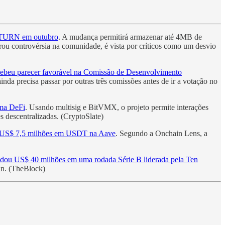
RETURN em outubro
. A mudança permitirá armazenar até 4MB de
rou controvérsia na comunidade, é vista por críticos como um desvio
recebeu parecer favorável na Comissão de Desenvolvimento
nda precisa passar por outras três comissões antes de ir a votação no
ema DeFi
. Usando multisig e BitVMX, o projeto permite interações
s descentralizadas. (CryptoSlate)
e US$ 7,5 milhões em USDT na Aave
. Segundo a Onchain Lens, a
cadou US$ 40 milhões em uma rodada Série B liderada pela Ten
in. (TheBlock)