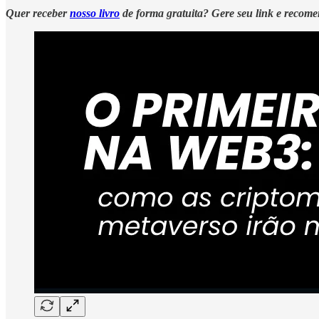
Quer receber
nosso livro
de forma gratuita? Gere seu link e recom