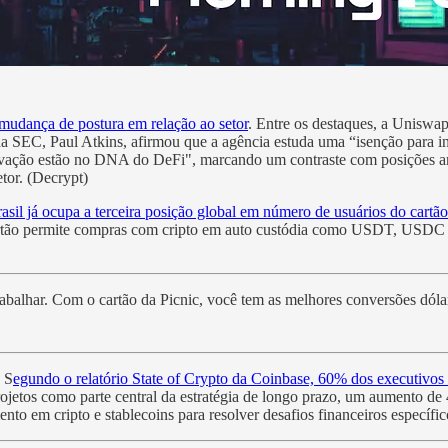
mudança de postura em relação ao setor
. Entre os destaques, a Unisw
EC, Paul Atkins, afirmou que a agência estuda uma “isenção para ino
ovação estão no DNA do DeFi", marcando um contraste com posições ant
tor. (Decrypt)
asil já ocupa a terceira posição global em número de usuários do cart
artão permite compras com cripto em auto custódia como USDT, USDC 
abalhar. Com o cartão da Picnic, você tem as melhores conversões dólar-r
. S
egundo o relatório State of Crypto da Coinbase, 60% dos executivos
jetos como parte central da estratégia de longo prazo, um aumento de
o em cripto e stablecoins para resolver desafios financeiros específi