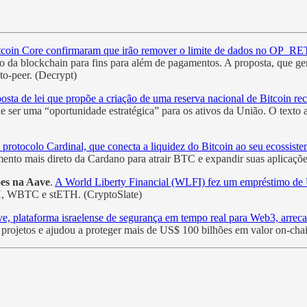
tcoin Core confirmaram que irão remover o limite de dados no OP_
o da blockchain para fins para além de pagamentos. A proposta, que ge
to-peer. (Decrypt)
osta de lei que propõe a criação de uma reserva nacional de Bitcoin 
 ser uma “oportunidade estratégica” para os ativos da União. O texto ai
protocolo Cardinal, que conecta a liquidez do Bitcoin ao seu ecossist
ento mais direto da Cardano para atrair BTC e expandir suas aplicaçõe
es na Aave
.
A World Liberty Financial (WLFI) fez um empréstimo d
H, WBTC e stETH. (CryptoSlate)
e, plataforma israelense de segurança em tempo real para Web3, arre
 projetos e ajudou a proteger mais de US$ 100 bilhões em valor on-cha