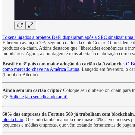
Tokens ligados a projetos DeFi dispararam após a SEC sinalizar uma 
Ethereum avançou 7%, segundo dados da CoinGecko. O presidente da S
produtos on-chain. Atkins destacou que "liberdades econômicas e in
mobiliários. Agora, a abordagem é mais aberta à colaboração com o se
Brasil é o 3º país com maior adoção do cartão da Avalanche.
O Br
como mercado-chave na América Latina
. Lançado em fevereiro, o c
(Portal do Bitcoin)
Ainda sem um cartão cripto?
Coloque seu dinheiro on-chain para tr
👉
Solicite já o seu clicando aqui!
60% das empresas da Fortune 500 já trabalham com blockchain
blockchain
. O estudo também aponta que quase 20% já veem esses pro
pequenas e médias empresas, que vêm testando ferramentas de pagament