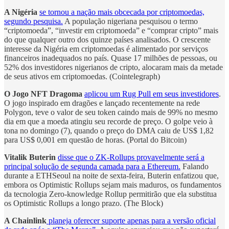
A Nigéria
se tornou a nação mais obcecada por criptomoedas,
segundo pesquisa.
A população nigeriana pesquisou o termo
“criptomoeda”, “investir em criptomoeda” e “comprar cripto” mais
do que qualquer outro dos quinze países analisados. O crescente
interesse da Nigéria em criptomoedas é alimentado por serviços
financeiros inadequados no país. Quase 17 milhões de pessoas, ou
52% dos investidores nigerianos de cripto, alocaram mais da metade
de seus ativos em criptomoedas. (Cointelegraph)
O Jogo NFT Dragoma
aplicou um Rug Pull em seus investidores
.
O jogo inspirado em dragões e lançado recentemente na rede
Polygon, teve o valor de seu token caindo mais de 99% no mesmo
dia em que a moeda atingiu seu recorde de preço. O golpe veio à
tona no domingo (7), quando o preço do DMA caiu de US$ 1,82
para US$ 0,001 em questão de horas. (Portal do Bitcoin)
Vitalik Buterin
disse que o ZK-Rollups provavelmente será a
principal solução de segunda camada para a Ethereum.
Falando
durante a ETHSeoul na noite de sexta-feira, Buterin enfatizou que,
embora os Optimistic Rollups sejam mais maduros, os fundamentos
da tecnologia Zero-knowledge Rollup permitirão que ela substitua
os Optimistic Rollups a longo prazo. (The Block)
A Chainlink
planeja oferecer suporte apenas para a versão oficial