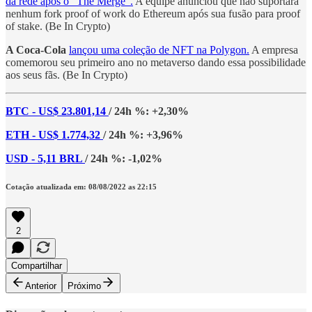
da rede após o “The Merge”.
A equipe anunciou que não suportará
nenhum fork proof of work do Ethereum após sua fusão para proof
of stake. (Be In Crypto)
A Coca-Cola
lançou uma coleção de NFT na Polygon.
A empresa
comemorou seu primeiro ano no metaverso dando essa possibilidade
aos seus fãs. (Be In Crypto)
BTC - US$ 23.801,14
/ 24h %: +2,30%
ETH - US$ 1.774,32
/ 24h %: +3,96%
USD - 5,11 BRL
/ 24h %: -1,02%
Cotação atualizada em: 08/08/2022 as 22:15
2
Compartilhar
Anterior
Próximo