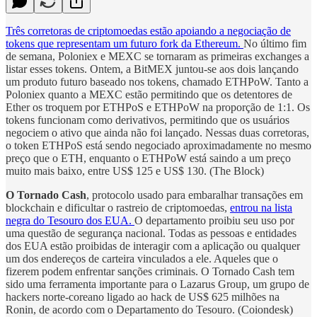
Três corretoras de criptomoedas estão apoiando a negociação de
tokens que representam um futuro fork da Ethereum.
No último fim
de semana, Poloniex e MEXC se tornaram as primeiras exchanges a
listar esses tokens. Ontem, a BitMEX juntou-se aos dois lançando
um produto futuro baseado nos tokens, chamado ETHPoW. Tanto a
Poloniex quanto a MEXC estão permitindo que os detentores de
Ether os troquem por ETHPoS e ETHPoW na proporção de 1:1. Os
tokens funcionam como derivativos, permitindo que os usuários
negociem o ativo que ainda não foi lançado. Nessas duas corretoras,
o token ETHPoS está sendo negociado aproximadamente no mesmo
preço que o ETH, enquanto o ETHPoW está saindo a um preço
muito mais baixo, entre US$ 125 e US$ 130. (The Block)
O Tornado Cash
, protocolo usado para embaralhar transações em
blockchain e dificultar o rastreio de criptomoedas,
entrou na lista
negra do Tesouro dos EUA.
O departamento proibiu seu uso por
uma questão de segurança nacional. Todas as pessoas e entidades
dos EUA estão proibidas de interagir com a aplicação ou qualquer
um dos endereços de carteira vinculados a ele. Aqueles que o
fizerem podem enfrentar sanções criminais. O Tornado Cash tem
sido uma ferramenta importante para o Lazarus Group, um grupo de
hackers norte-coreano ligado ao hack de US$ 625 milhões na
Ronin, de acordo com o Departamento do Tesouro. (Coiondesk)