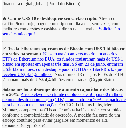
financeira digital global. (Portal do Bitcoin)
🔥 Ganhe US$ 10 e desbloqueie seu cartão cripto.
Ative seu
cartão Picnic hoje, pague com cripto no dia a dia, sem taxas, com as
melhores conversões e cashback direto na sua wallet.
Solicite já o
seu clicando aqui!
ETFs da Ethereum superam os de Bitcoin com US$ 1 bilhão em
entradas na semana.
Na semana do aniversário de um ano dos
ETFs de Ethereum nos EUA, os fundos registraram mais de US$ 1
bilhão em aportes em apenas três dias. Só em 23 de julho, entraram
US$ 332 milhões, com destaque para o ETHA da BlackRock, que
recebeu US$ 324,6 milhões
. Nos últimos 13 dias, os ETFs de ETH
já somam mais de US$ 4,4 bilhões em entradas. (CryptoSlate)
Solana melhora desempenho e aumenta capacidade dos blocos
em 20%.
A rede elevou seu limite de blocos de 50 para 60 milhões
de unidades de computação (CUs), ampliando em 20% a capacidade
para lidar com mais transações
. O CEO da Helius Labs, Mert
Mumtaz, comparou os CUs ao “combustível” da rede, consumido
conforme a complexidade da operação. A medida faz parte de um
esforço contínuo para evitar gargalos em momentos de alta
demanda. (CryptoSlate)