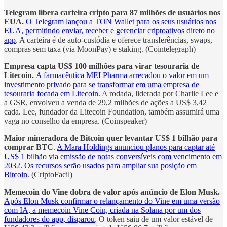
Telegram libera carteira cripto para 87 milhões de usuários nos
EUA.
O Telegram lançou a TON Wallet para os seus usuários nos
EUA, permitindo enviar, receber e gerenciar criptoativos direto no
app
. A carteira é de auto-custódia e oferece transferências, swaps,
compras sem taxa (via MoonPay) e staking. (Cointelegraph)
Empresa capta US$ 100 milhões para virar tesouraria de
Litecoin.
A farmacêutica MEI Pharma arrecadou o valor em um
investimento privado para se transformar em uma empresa de
tesouraria focada em Litecoin
. A rodada, liderada por Charlie Lee e
a GSR, envolveu a venda de 29,2 milhões de ações a US$ 3,42
cada. Lee, fundador da Litecoin Foundation, também assumirá uma
vaga no conselho da empresa. (Coinspeaker)
Maior mineradora de Bitcoin quer levantar US$ 1 bilhão para
comprar BTC
.
A Mara Holdings anunciou planos para captar até
US$ 1 bilhão via emissão de notas conversíveis com vencimento em
2032. Os recursos serão usados para ampliar sua posição em
Bitcoin
. (CriptoFacil)
Memecoin do Vine dobra de valor após anúncio de Elon Musk.
Após Elon Musk confirmar o relançamento do Vine em uma versão
com IA, a memecoin Vine Coin, criada na Solana por um dos
fundadores do app, disparou
. O token saiu de um valor estável de