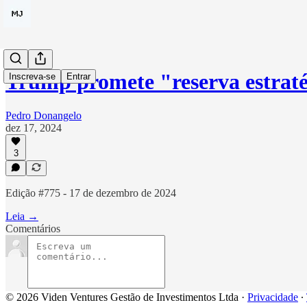
Trump promete "reserva estrat
Inscreva-se
Entrar
Pedro Donangelo
dez 17, 2024
3
Edição #775 - 17 de dezembro de 2024
Leia →
Comentários
© 2026 Viden Ventures Gestão de Investimentos Ltda
·
Privacidade
∙