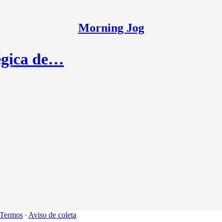
Morning Jog
égica de…
Termos
∙
Aviso de coleta