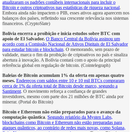
atualizaram os padrões contábeis internacionais para incluir o
Bitcoin e outros criptoativos nas estatísticas de riqueza nacional
.
Embora ainda não impactem o PIB, esses ativos agora aparecem nos
balanços dos países, refletindo sua crescente relevância nos sistemas
financeiros. (CryptoSlate)
Bolívia encerra a proibição e inicia estudos sobre BTC com
apoio de El Salvador.
O Banco Central da Bolívia assinou um
acordo com a Comissão Nacional de Ativos Digitais de El Salvador
para estudar bitcoin e blockchain
. O memorando, sem prazo de
validade, marca o fim da proibição de criptoativos no país e sinaliza
abertura à inovação. A Bolívia contará com o apoio da principal
referência global em regulação de bitcoin. (Cointelegraph)
Baleias de Bitcoin acumulam 1% da oferta em apenas quatro
meses.
Endereços com saldos entre 10 e 10 mil BTCs compraram
cerca de 1% da oferta total de Bitcoin desde março, segundo a
Santiment
. O movimento reforça a confiança de grandes
investidores, mesmo com parte dos 21 milhões de BTC ainda por
minerar. (Portal do Bitcoin)
Bitcoin e Ethereum não estão preparados para o avanço da
computação quântica
.
Segundo relatório da Mysten Labs,
blockchains como Bitcoin e Ethereum não estão preparadas para
ataques quânticos, ao contrário de redes mais novas, como Solana,