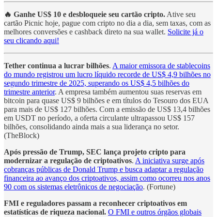
🔥 Ganhe US$ 10 e desbloqueie seu cartão cripto.
Ative seu
cartão Picnic hoje, pague com cripto no dia a dia, sem taxas, com as
melhores conversões e cashback direto na sua wallet.
Solicite já o
seu clicando aqui!
Tether continua a lucrar bilhões
.
A maior emissora de stablecoins
do mundo registrou um lucro líquido recorde de US$ 4,9 bilhões no
segundo trimestre de 2025, superando os US$ 4,5 bilhões do
trimestre anterior
. A empresa também aumentou suas reservas em
bitcoin para quase US$ 9 bilhões e em títulos do Tesouro dos EUA
para mais de US$ 127 bilhões. Com a emissão de US$ 13,4 bilhões
em USDT no período, a oferta circulante ultrapassou US$ 157
bilhões, consolidando ainda mais a sua liderança no setor.
(TheBlock)
Após pressão de Trump, SEC lança projeto cripto para
modernizar a regulação de criptoativos
.
A iniciativa surge após
cobranças públicas de Donald Trump e busca adaptar a regulação
financeira ao avanço dos criptoativos, assim como ocorreu nos anos
90 com os sistemas eletrônicos de negociação
. (Fortune)
FMI e reguladores passam a reconhecer criptoativos em
estatísticas de riqueza nacional.
O FMI e outros órgãos globais