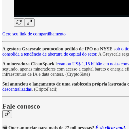
Gere seu link de compartilhamento
A gestora Grayscale protocolou pedido de IPO na NYSE
s
ob o t
consolida a tendência de abertura de capital do setor
. A Grayscale segu
A mineradora CleanSpark
l
evantou US$ 1,15 bilhão em notas conv
segundo, apenas mineradores com acesso a capital barato e energia e
infraestrutura de IA e data centers. (CryptoSlate)
Sui anunciou o lançamento de uma stablecoin própria lastreada 
descentralizadas
. (CriptoFacil)
Fale conosco
🖼️ Quer anunciar para mais de 27 mil pessoas?
É só clicar aqui
.