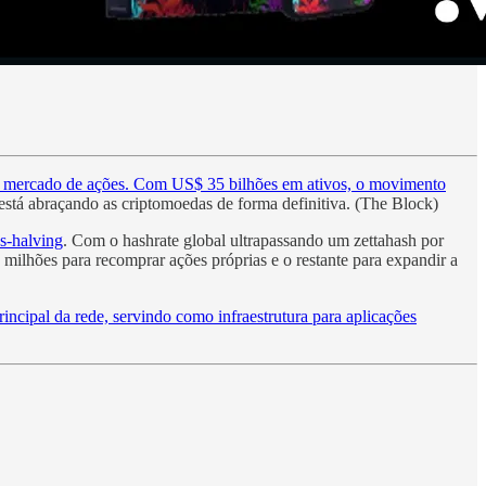
o mercado de ações. Com US$ 35 bilhões em ativos, o movimento
 está abraçando as criptomoedas de forma definitiva. (The Block)
s-halving
. Com o hashrate global ultrapassando um zettahash por
milhões para recomprar ações próprias e o restante para expandir a
incipal da rede, servindo como infraestrutura para aplicações