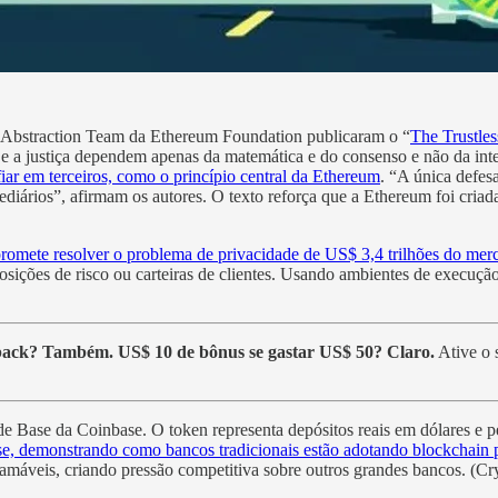
t Abstraction Team da Ethereum Foundation publicaram o “
The Trustles
 e a justiça dependem apenas da matemática e do consenso e não da int
iar em terceiros, como o princípio central da Ethereum
. “A única defes
iários”, afirmam os autores. O texto reforça que a Ethereum foi criada
romete resolver o problema de privacidade de US$ 3,4 trilhões do merc
ições de risco ou carteiras de clientes. Usando ambientes de execução
back? Também. US$ 10 de bônus se gastar US$ 50? Claro.
Ative o s
 Base da Coinbase. O token representa depósitos reais em dólares e per
se, demonstrando como bancos tradicionais estão adotando blockchain p
áveis, criando pressão competitiva sobre outros grandes bancos. (Cr