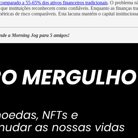
comparado a 55-65% dos ativos financeiros tradicionais
. O problema nã
que instituições reconhecem como confiáveis. Enquanto as finanças tradi
icas de risco comparáveis. Esta lacuna mantém o capital institucional 
ende a Morning Jog para 5 amigos!