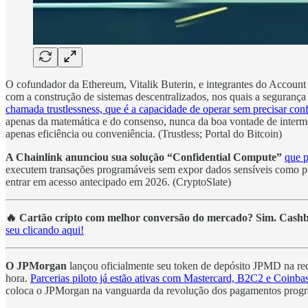
O cofundador da Ethereum, Vitalik Buterin, e integrantes do Accoun
com a construção de sistemas descentralizados, nos quais a segurança
chamada trustlessness, que é a capacidade de operar sem precisar conf
apenas da matemática e do consenso, nunca da boa vontade de intermed
apenas eficiência ou conveniência. (Trustless; Portal do Bitcoin)
A Chainlink anunciou sua solução “Confidential Compute”
que p
executem transações programáveis sem expor dados sensíveis como pos
entrar em acesso antecipado em 2026. (CryptoSlate)
🔥
Cartão cripto com melhor conversão do mercado? Sim. Cash
seu clicando aqui!
O JPMorgan
lançou oficialmente seu token de depósito JPMD na rede
hora.
Parcerias piloto já estão ativas com Mastercard, B2C2 e Coinba
coloca o JPMorgan na vanguarda da revolução dos pagamentos program