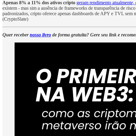
Apenas 8% a 11% dos ativos cripto
geram rendimento atualmente, 
existem - mas sim a ausência de frameworks de transparência de risco 
padronizados, cripto oferece apenas dashboards de APY e TVL sem métr
(CryptoSlate)
Quer receber
nosso livro
de forma gratuita? Gere seu link e recom