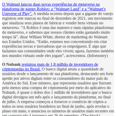
O Walmart lançou duas novas experiências de metaverso na
plataforma de games Roblox: a “Walmart Land” e a “Walmart’s
Universe of Play”.
A medida ocorreu depois que a gigante do varejo
registrou sete marcas no final de dezembro de 2021, um movimento
que sinalizou seus planos de fabricar e vender bens virtuais no
metaverso. “A Roblox é uma das maiores e mais rápidas plataformas
do metaverso, e sabemos que nossos clientes estão gastando muito
tempo lá”, disse William White, diretor de marketing do Walmart
nos Estados Unidos. “Então, estamos nos concentrando em criar
experiências novas e inovadoras que os empolguem. É algo que
fazíamos nas comunidades onde eles vivem; agora, fazemos também
nos mundos virtuais onde eles jogam”, acrescentou. (Infomoney)
O Nubank
registrou mais de 1,8 milhão de investidores de
criptomoedas no Brasil.
O banco digital atraiu a quantidade de
usuários desde o lançamento de sua plataforma, destacando um forte
apetite por ativos digitais entre os consumidores do maior país da
América do Sul. Esse número, que representa usuários que fizeram
pelo menos uma compra de criptomoeda por meio do aplicativo do
Nubank, é quase o dobro dos 1 milhão de investidores que o banco
digital divulgou um mês após o lançamento da plataforma, no final
de julho. A empresa começou a fornecer o comércio de criptos a
todos os seus usuários brasileiros no final de junho, após revelar o
plano em maio, e anunciou os números de usuários mais recentes em
um comunicado à imprensa em 26 de setembro. (The block)