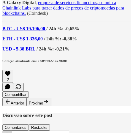
A Galaxy Digital
,
empresa de serviços financeiros, se uniu a
Chainlink Labs para trazer dados de preços de criptomoedas para
blockchains.
(Coindesk)
BTC - US$ 19.196,00
/ 24h %: -0,65%
ETH - US$ 1.336,00
/ 24h %: -0,38%
USD - 5,38 BRL
/ 24h %: -0,21%
Cotação atualizada em: 27/09/2022 as 20:00
2
Compartilhar
Anterior
Próximo
Discussão sobre este post
Comentários
Restacks