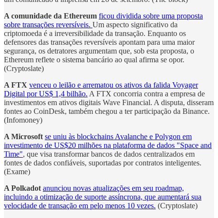
A comunidade da Ethereum
ficou dividida sobre uma proposta
sobre transações reversíveis.
Um aspecto significativo da
criptomoeda é a irreversibilidade da transação. Enquanto os
defensores das transações reversíveis apontam para uma maior
segurança, os detratores argumentam que, sob esta proposta, o
Ethereum reflete o sistema bancário ao qual afirma se opor.
(Cryptoslate)
A FTX
venceu o leilão e arrematou os ativos da falida Voyager
Digital por US$ 1,4 bilhão.
A FTX concorria contra a empresa de
investimentos em ativos digitais Wave Financial. A disputa, disseram
fontes ao CoinDesk, também chegou a ter participação da Binance.
(Infomoney)
A Microsoft
se uniu às blockchains Avalanche e Polygon em
investimento de US$20 milhões na plataforma de dados "Space and
Time"
, que visa transformar bancos de dados centralizados em
fontes de dados confiáveis, suportadas por contratos inteligentes.
(Exame)
A Polkadot
anunciou novas atualizações em seu roadmap,
incluindo a otimização de suporte assíncrona, que aumentará sua
velocidade de transação em pelo menos 10 vezes.
(Cryptoslate)