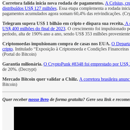
Corretora falida inicia nova rodada de pagamentos.
A Celsius, cr
distribuídos US$ 127 milhões
. Essa etapa complementa a rodada inic
pagamentos acumulados agora somam 60,4% das reivindicações. (Cry
Telegram supera US$ 1 bilhão em cripto e dispara sua receita.
A 
US$ 400 milhões do final de 2023
. O crescimento foi impulsionado 
período, alta de 190% ano a ano, sendo US$ 353 milhões proveniente
Criptomoedas impulsionam compra de casas nos EUA.
O Departa
cripto
. Intitulado “Exposição à Criptomoeda e Condições Financeiras
(Portal do Bitcoin)
Garantia milionária.
O CryptoPunk #8348 foi emprestado por US$ 
de 20%. (Decrypt)
Mercado Bitcoin quer validar a Chiliz.
A corretora brasileira anun
Bitcoin)
Quer receber
nosso livro
de forma gratuita? Gere seu link e recom