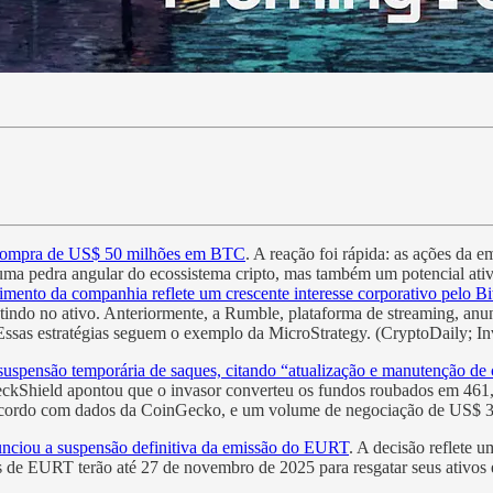
 compra de US$ 50 milhões em BTC
. A reação foi rápida: as ações d
a pedra angular do ecossistema cripto, mas também um potencial ativo 
mento da companhia reflete um crescente interesse corporativo pelo Bit
stindo no ativo. Anteriormente, a Rumble, plataforma de streaming, an
ssas estratégias seguem o exemplo da MicroStrategy. (CryptoDaily; In
suspensão temporária de saques, citando “atualização e manutenção de c
eckShield apontou que o invasor converteu os fundos roubados em 461
acordo com dados da CoinGecko, e um volume de negociação de US$ 3,3
nciou a suspensão definitiva da emissão do EURT
. A decisão reflete 
s de EURT terão até 27 de novembro de 2025 para resgatar seus ativos 