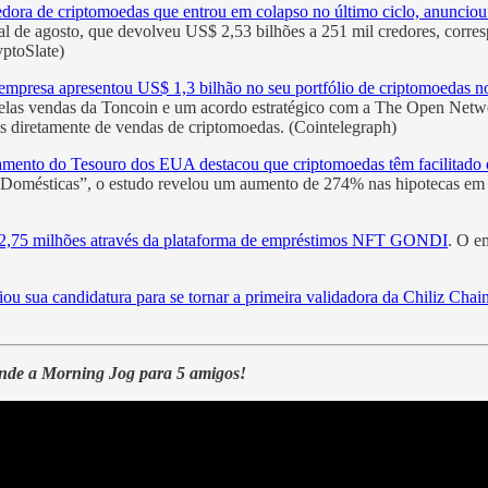
edora de criptomoedas que entrou em colapso no último ciclo, anunciou
ial de agosto, que devolveu US$ 2,53 bilhões a 251 mil credores, cor
ptoSlate)
empresa apresentou US$ 1,3 bilhão no seu portfólio de criptomoedas no 
pelas vendas da Toncoin e um acordo estratégico com a The Open Netw
s diretamente de vendas de criptomoedas. (Cointelegraph)
mento do Tesouro dos EUA destacou que criptomoedas têm facilitado o 
 Domésticas”, o estudo revelou um aumento de 274% nas hipotecas em re
2,75 milhões através da plataforma de empréstimos NFT GONDI
. O e
ciou sua candidatura para se tornar a primeira validadora da Chiliz Chai
ende a Morning Jog para 5 amigos!