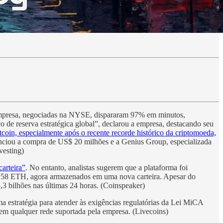
a empresa, negociadas na NYSE, dispararam 97% em minutos,
de reserva estratégica global”, declarou a empresa, destacando seu
coin, especialmente após o recente recorde histórico da criptomoeda,
unciou a compra de US$ 20 milhões e a Genius Group, especializada
vesting)
arteira”
. No entanto, analistas sugerem que a plataforma foi
,58 ETH, agora armazenados em uma nova carteira. Apesar do
 bilhões nas últimas 24 horas. (Coinspeaker)
uma estratégia para atender às exigências regulatórias da Lei MiCA
em qualquer rede suportada pela empresa. (Livecoins)