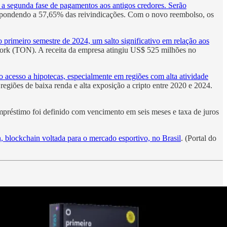
 a segunda fase de pagamentos aos antigos credores. Serão
respondendo a 57,65% das reivindicações. Com o novo reembolso, os
primeiro semestre de 2024, um salto significativo em relação aos
ork (TON). A receita da empresa atingiu US$ 525 milhões no
acesso a hipotecas, especialmente em regiões com alta atividade
giões de baixa renda e alta exposição a cripto entre 2020 e 2024.
mpréstimo foi definido com vencimento em seis meses e taxa de juros
n, blockchain voltada para o mercado esportivo, no Brasil
. (Portal do