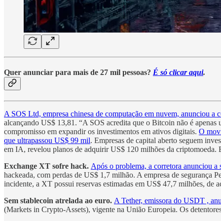
Quer anunciar para mais de 27 mil pessoas?
É só clicar aqui
.
A SOS Ltd, empresa chinesa de computação em nuvem, anunciou a
alcançando US$ 13,81. “A SOS acredita que o Bitcoin não é apenas um
compromisso em expandir os investimentos em ativos digitais.
O movi
que ultrapassou US$ 99 mil
. Empresas de capital aberto seguem inve
em IA, revelou planos de adquirir US$ 120 milhões da criptomoeda. E
Exchange XT sofre hack.
Após o problema, a corretora anunciou a 
hackeada, com perdas de US$ 1,7 milhão. A empresa de segurança P
incidente, a XT possui reservas estimadas em US$ 47,7 milhões, de 
Sem stablecoin atrelada ao euro.
A Tether, emissora do USDT , anu
(Markets in Crypto-Assets), vigente na União Europeia. Os detentore