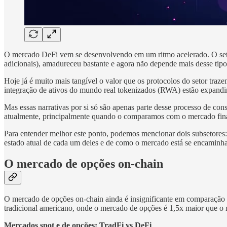
O mercado DeFi vem se desenvolvendo em um ritmo acelerado. O seto
adicionais), amadureceu bastante e agora não depende mais desse tipo 
Hoje já é muito mais tangível o valor que os protocolos do setor traz
integração de ativos do mundo real tokenizados (RWA) estão expandin
Mas essas narrativas por si só são apenas parte desse processo de co
atualmente, principalmente quando o comparamos com o mercado financ
Para entender melhor este ponto, podemos mencionar dois subsetores
estado atual de cada um deles e de como o mercado está se encaminha
O mercado de opções on-chain
O mercado de opções on-chain ainda é insignificante em comparação a
tradicional americano, onde o mercado de opções é 1,5x maior que o
Mercados spot e de opções: TradFi vs DeFi