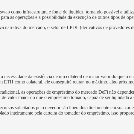
swap como infraestrutura e fonte de liquidez, tornando possível a utili
 para as operações e a possibilidade da execução de outros tipos de op
narrativa do mercado, o setor de LPDfi (derivativos de provedores de 
é a necessidade da existência de um colateral de maior valor do que o
m ETH como colateral, ele conseguirá retirar, no máximo, algo próx
 tradicional, as operações de empréstimo do mercado DeFi não depende
a, de valor maior do que o empréstimo tomado, capaz de ser liquidada 
cursos solicitados pelo devedor são liberados diretamente em sua cartei
olado inteiramente pela carteira do tomador do empréstimo, isso pro