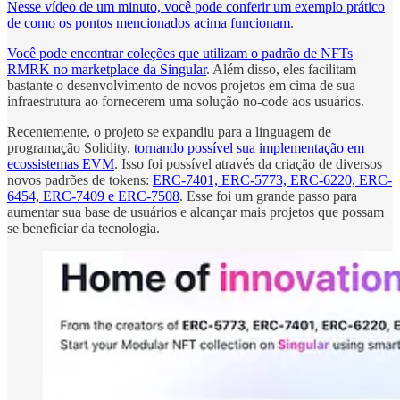
Nesse vídeo de um minuto, você pode conferir um exemplo prático
de como os pontos mencionados acima funcionam
.
Você pode encontrar coleções que utilizam o padrão de NFTs
RMRK no marketplace da Singular
. Além disso, eles facilitam
bastante o desenvolvimento de novos projetos em cima de sua
infraestrutura ao fornecerem uma solução no-code aos usuários.
Recentemente, o projeto se expandiu para a linguagem de
programação Solidity,
tornando possível sua implementação em
ecossistemas EVM
. Isso foi possível através da criação de diversos
novos padrões de tokens:
ERC-7401, ERC-5773, ERC-6220, ERC-
6454, ERC-7409 e ERC-7508
. Esse foi um grande passo para
aumentar sua base de usuários e alcançar mais projetos que possam
se beneficiar da tecnologia.