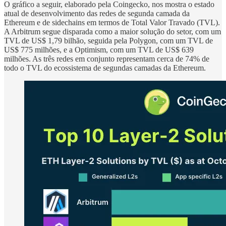
O gráfico a seguir, elaborado pela Coingecko, nos mostra o estado
atual de desenvolvimento das redes de segunda camada da
Ethereum e de sidechains em termos de Total Valor Travado (TVL).
A Arbitrum segue disparada como a maior solução do setor, com um
TVL de US$ 1,79 bilhão, seguida pela Polygon, com um TVL de
US$ 775 milhões, e a Optimism, com um TVL de US$ 639
milhões. As três redes em conjunto representam cerca de 74% de
todo o TVL do ecossistema de segundas camadas da Ethereum.