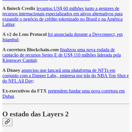
A fintech Credix
levantou US$ 60 milhões junto a gestores de
recursos internacionais especializados em ativos alternativos para
expandir o negócio de crédito tokenizado no Brasil e na América
Latina
;
A v2 do Lens Protocol
foi anunciada durante a Devconnect, em
Istambul
;
A corretora Blockchain.com
finalizou uma nova rodada de
captação de recursos Series E de US$ 110 milhões liderada pela
Kingsway Capital
;
A Disney
anunciou que lançará uma plataforma de NFTs em
conjunto com a Dapper Labs, empresa por trás do NBA Top Shot e
do NFL All Day
;
Ex-executivos da FTX
pretendem fundar uma nova corretora em
Dubai
.
O estado das Layers 2