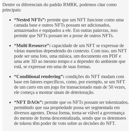
Dentre os diferenciais do padrão RMRK, podemos citar como
principais:
“Nested NFTs”:
permite que um NFT funcione como uma
camada base e outros NFTs possam ser adicionados,
armazenados e equipados a ele. Em outras palavras, isso
permite que NFTs possam ter a posse de outros NFTs.
“Multi Resource”:
capacidade de um NFT se expressar de
várias maneiras dependendo do contexto. Com isso, um NFT
pode ser uma foto, uma música, um documento em PDF e
uma arte 3D ao mesmo tempo e a depender do ambiente que
está, se expressar em uma de suas formas.
“Conditional rendering”:
condições do NFT mudam com
base em fatores específicos, como, por exemplo, se um NFT
de um carro em um jogo for transacionado mais de 50 vezes,
ele começa a mostrar sinais de deterioração.
“NFT DAOs”:
permite que os NFTs possam ser tokenizados,
permitindo que sua propriedade possa ser segmentada em
diversos agentes. Dessa forma, torna-se viável a governança
do mesmo de forma descentralizada, sendo que os detentores
de tokens têm poder de voto sobre as decisões do NFT.