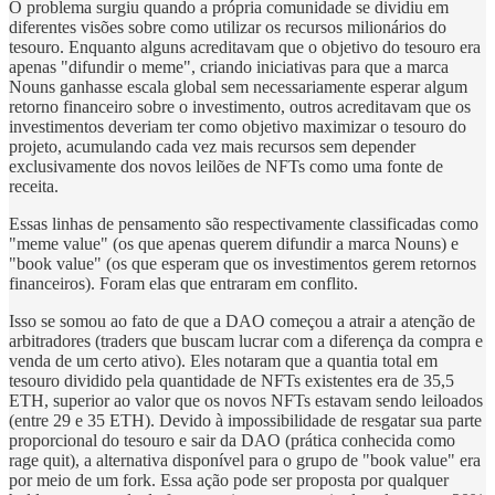
O problema surgiu quando a própria comunidade se dividiu em
diferentes visões sobre como utilizar os recursos milionários do
tesouro. Enquanto alguns acreditavam que o objetivo do tesouro era
apenas "difundir o meme", criando iniciativas para que a marca
Nouns ganhasse escala global sem necessariamente esperar algum
retorno financeiro sobre o investimento, outros acreditavam que os
investimentos deveriam ter como objetivo maximizar o tesouro do
projeto, acumulando cada vez mais recursos sem depender
exclusivamente dos novos leilões de NFTs como uma fonte de
receita.
Essas linhas de pensamento são respectivamente classificadas como
"meme value" (os que apenas querem difundir a marca Nouns) e
"book value" (os que esperam que os investimentos gerem retornos
financeiros). Foram elas que entraram em conflito.
Isso se somou ao fato de que a DAO começou a atrair a atenção de
arbitradores (traders que buscam lucrar com a diferença da compra e
venda de um certo ativo). Eles notaram que a quantia total em
tesouro dividido pela quantidade de NFTs existentes era de 35,5
ETH, superior ao valor que os novos NFTs estavam sendo leiloados
(entre 29 e 35 ETH). Devido à impossibilidade de resgatar sua parte
proporcional do tesouro e sair da DAO (prática conhecida como
rage quit), a alternativa disponível para o grupo de "book value" era
por meio de um fork. Essa ação pode ser proposta por qualquer