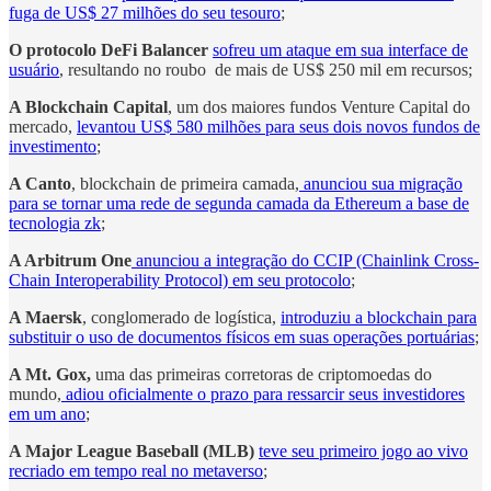
fuga de US$ 27 milhões do seu tesouro
;
O protocolo DeFi Balancer
sofreu um ataque em sua interface de
usuário
, resultando no roubo de mais de US$ 250 mil em recursos;
A Blockchain Capital
, um dos maiores fundos Venture Capital do
mercado,
levantou US$ 580 milhões para seus dois novos fundos de
investimento
;
A Canto
, blockchain de primeira camada,
anunciou sua migração
para se tornar uma rede de segunda camada da Ethereum a base de
tecnologia zk
;
A Arbitrum One
anunciou a integração do CCIP (Chainlink Cross-
Chain Interoperability Protocol) em seu protocolo
;
A Maersk
, conglomerado de logística,
introduziu a blockchain para
substituir o uso de documentos físicos em suas operações portuárias
;
A Mt. Gox,
uma das primeiras corretoras de criptomoedas do
mundo,
adiou oficialmente o prazo para ressarcir seus investidores
em um ano
;
A Major League Baseball (MLB)
teve seu primeiro jogo ao vivo
recriado em tempo real no metaverso
;