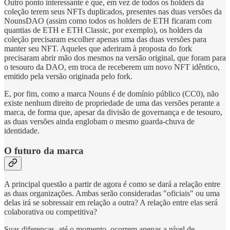
Outro ponto interessante é que, em vez de todos os holders da
coleção terem seus NFTs duplicados, presentes nas duas versões da
NounsDAO (assim como todos os holders de ETH ficaram com
quantias de ETH e ETH Classic, por exemplo), os holders da
coleção precisaram escolher apenas uma das duas versões para
manter seu NFT. Aqueles que aderiram à proposta do fork
precisaram abrir mão dos mesmos na versão original, que foram para
o tesouro da DAO, em troca de receberem um novo NFT idêntico,
emitido pela versão originada pelo fork.
E, por fim, como a marca Nouns é de domínio público (CC0), não
existe nenhum direito de propriedade de uma das versões perante a
marca, de forma que, apesar da divisão de governança e de tesouro,
as duas versões ainda englobam o mesmo guarda-chuva de
identidade.
O futuro da marca
A principal questão a partir de agora é como se dará a relação entre
as duas organizações. Ambas serão consideradas "oficiais" ou uma
delas irá se sobressair em relação a outra? A relação entre elas será
colaborativa ou competitiva?
Suas diferenças, até o momento, ocorrem apenas a nível de