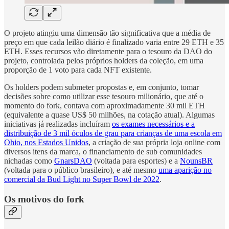
O projeto atingiu uma dimensão tão significativa que a média de
preço em que cada leilão diário é finalizado varia entre 29 ETH e 35
ETH. Esses recursos vão diretamente para o tesouro da DAO do
projeto, controlada pelos próprios holders da coleção, em uma
proporção de 1 voto para cada NFT existente.
Os holders podem submeter propostas e, em conjunto, tomar
decisões sobre como utilizar esse tesouro milionário, que até o
momento do fork, contava com aproximadamente 30 mil ETH
(equivalente a quase US$ 50 milhões, na cotação atual). Algumas
iniciativas já realizadas incluíram
os exames necessários e a
distribuição de 3 mil óculos de grau para crianças de uma escola em
Ohio, nos Estados Unidos
, a criação de sua própria loja online com
diversos itens da marca, o financiamento de sub comunidades
nichadas como
GnarsDAO
(voltada para esportes) e a
NounsBR
(voltada para o público brasileiro), e até mesmo
uma aparição no
comercial da Bud Light no Super Bowl de 2022
.
Os motivos do fork