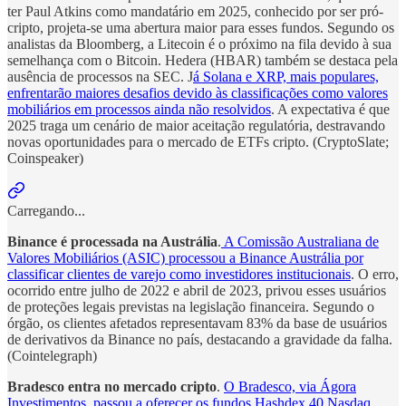
ter Paul Atkins como mandatário em 2025, conhecido por ser pró-
cripto, projeta-se uma abertura maior para esses fundos. Segundo os
analistas da Bloomberg, a Litecoin é o próximo na fila devido à sua
semelhança com o Bitcoin. Hedera (HBAR) também se destaca pela
ausência de processos na SEC. J
á Solana e XRP, mais populares,
enfrentarão maiores desafios devido às classificações como valores
mobiliários em processos ainda não resolvidos
. A expectativa é que
2025 traga um cenário de maior aceitação regulatória, destravando
novas oportunidades para o mercado de ETFs cripto. (CryptoSlate;
Coinspeaker)
Carregando...
Binance é processada na Austrália
.
A Comissão Australiana de
Valores Mobiliários (ASIC) processou a Binance Austrália por
classificar clientes de varejo como investidores institucionais
. O erro,
ocorrido entre julho de 2022 e abril de 2023, privou esses usuários
de proteções legais previstas na legislação financeira. Segundo o
órgão, os clientes afetados representavam 83% da base de usuários
de derivativos da Binance no país, destacando a gravidade da falha.
(Cointelegraph)
Bradesco entra no mercado cripto
.
O Bradesco, via Ágora
Investimentos, passou a oferecer os fundos Hashdex 40 Nasdaq