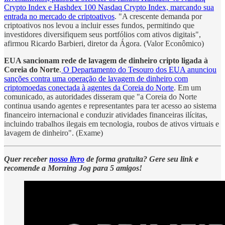
Crypto Index e Hashdex 100 Nasdaq Crypto Index, marcando sua
entrada no mercado de criptoativos
. "A crescente demanda por
criptoativos nos levou a incluir esses fundos, permitindo que
investidores diversifiquem seus portfólios com ativos digitais",
afirmou Ricardo Barbieri, diretor da Ágora. (Valor Econômico)
EUA sancionam rede de lavagem de dinheiro cripto ligada à
Coreia do Norte
.
O Departamento do Tesouro dos EUA anunciou
sanções contra uma operação de lavagem de dinheiro com
criptomoedas conectada à agentes da Coreia do Norte
. Em um
comunicado, as autoridades disseram que "a Coreia do Norte
continua usando agentes e representantes para ter acesso ao sistema
financeiro internacional e conduzir atividades financeiras ilícitas,
incluindo trabalhos ilegais em tecnologia, roubos de ativos virtuais e
lavagem de dinheiro". (Exame)
Quer receber
nosso livro
de forma gratuita? Gere seu link e
recomende a Morning Jog para 5 amigos!